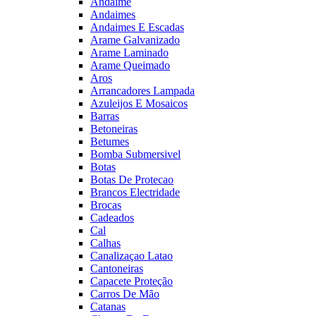
Andaime
Andaimes
Andaimes E Escadas
Arame Galvanizado
Arame Laminado
Arame Queimado
Aros
Arrancadores Lampada
Azuleijos E Mosaicos
Barras
Betoneiras
Betumes
Bomba Submersivel
Botas
Botas De Protecao
Brancos Electridade
Brocas
Cadeados
Cal
Calhas
Canalizaçao Latao
Cantoneiras
Capacete Proteção
Carros De Mão
Catanas