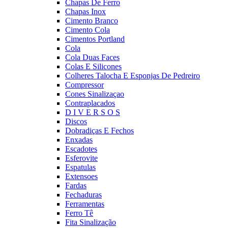
Chapas De Ferro
Chapas Inox
Cimento Branco
Cimento Cola
Cimentos Portland
Cola
Cola Duas Faces
Colas E Silicones
Colheres Talocha E Esponjas De Pedreiro
Compressor
Cones Sinalizaçao
Contraplacados
D I V E R S O S
Discos
Dobradiças E Fechos
Enxadas
Escadotes
Esferovite
Espatulas
Extensoes
Fardas
Fechaduras
Ferramentas
Ferro Tê
Fita Sinalização