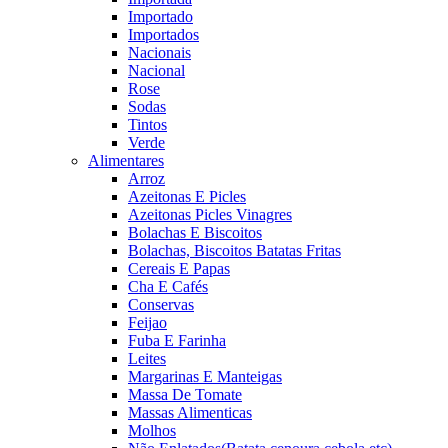
Importado
Importados
Nacionais
Nacional
Rose
Sodas
Tintos
Verde
Alimentares
Arroz
Azeitonas E Picles
Azeitonas Picles Vinagres
Bolachas E Biscoitos
Bolachas, Biscoitos Batatas Fritas
Cereais E Papas
Cha E Cafés
Conservas
Feijao
Fuba E Farinha
Leites
Margarinas E Manteigas
Massa De Tomate
Massas Alimenticas
Molhos