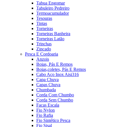
Tabua Engomar
Tabuleiro Pedreiro
Termoacumulador
Tesouras
Tintas
Torneiras
Torneiras Banheira
Torneiras Latão
Trinchas
Zincado
Pesca E Cordoaria
Anzois
Boias, Pás E Remos
Boias,coletes, Pás E Remos
Cabo Aço Inox Aisi316
Capa Chuva
Capas Chuva
Chumbada
Corda Com Chumbo
Corda Sem Chumbo
Facas Escala
Fio Nylon
Fio Rafia
Fio Sintético Pesca
Fio Sisal