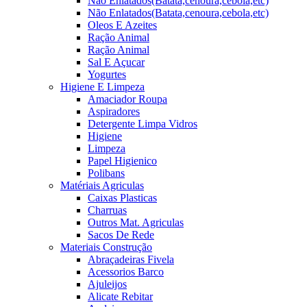
Não Enlatados(Batata,cenoura,cebola,etc)
Não Enlatados(Batata,cenoura,cebola,etc)
Oleos E Azeites
Ração Animal
Ração Animal
Sal E Açucar
Yogurtes
Higiene E Limpeza
Amaciador Roupa
Aspiradores
Detergente Limpa Vidros
Higiene
Limpeza
Papel Higienico
Polibans
Matériais Agriculas
Caixas Plasticas
Charruas
Outros Mat. Agriculas
Sacos De Rede
Materiais Construção
Abraçadeiras Fivela
Acessorios Barco
Ajuleijos
Alicate Rebitar