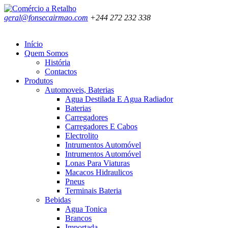
geral@fonsecairmao.com
+244 272 232 338
Início
Quem Somos
História
Contactos
Produtos
Automoveis, Baterias
Agua Destilada E Agua Radiador
Baterias
Carregadores
Carregadores E Cabos
Electrolito
Intrumentos Automóvel
Intrumentos Automóvel
Lonas Para Viaturas
Macacos Hidraulicos
Pneus
Terminais Bateria
Bebidas
Agua Tonica
Brancos
Importada