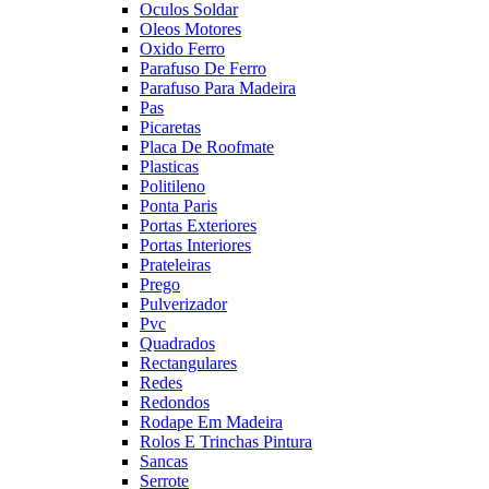
Oculos Soldar
Oleos Motores
Oxido Ferro
Parafuso De Ferro
Parafuso Para Madeira
Pas
Picaretas
Placa De Roofmate
Plasticas
Politileno
Ponta Paris
Portas Exteriores
Portas Interiores
Prateleiras
Prego
Pulverizador
Pvc
Quadrados
Rectangulares
Redes
Redondos
Rodape Em Madeira
Rolos E Trinchas Pintura
Sancas
Serrote