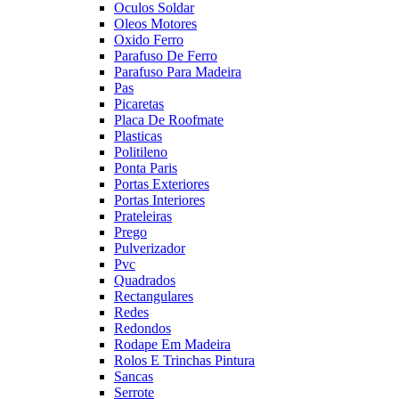
Oculos Soldar
Oleos Motores
Oxido Ferro
Parafuso De Ferro
Parafuso Para Madeira
Pas
Picaretas
Placa De Roofmate
Plasticas
Politileno
Ponta Paris
Portas Exteriores
Portas Interiores
Prateleiras
Prego
Pulverizador
Pvc
Quadrados
Rectangulares
Redes
Redondos
Rodape Em Madeira
Rolos E Trinchas Pintura
Sancas
Serrote