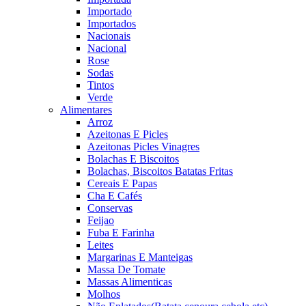
Importado
Importados
Nacionais
Nacional
Rose
Sodas
Tintos
Verde
Alimentares
Arroz
Azeitonas E Picles
Azeitonas Picles Vinagres
Bolachas E Biscoitos
Bolachas, Biscoitos Batatas Fritas
Cereais E Papas
Cha E Cafés
Conservas
Feijao
Fuba E Farinha
Leites
Margarinas E Manteigas
Massa De Tomate
Massas Alimenticas
Molhos