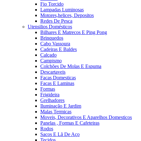
Fio Torcido
Lampadas Luminosas
Motores,helices, Depositos
Redes De Pesca
Utensilios Domésticos
Bilhares E Matrecos E Ping Pong
Brinquedos
Cabo Vassoura
Cadeiras E Baldes
Calçado
Campismo
Colchões De Molas E Espuma
Descartaveis
Facas Domesticas
Facas E Laminas
Formas
Frigideira
Grelhadores
Iluminação E Jardim
Malas Termicas
Moveis, Decorativos E Aparelhos Domesticos
Panelas , Formas E Cafeteiras
Rodos
Sacos E Lã De Aço
Tecidos