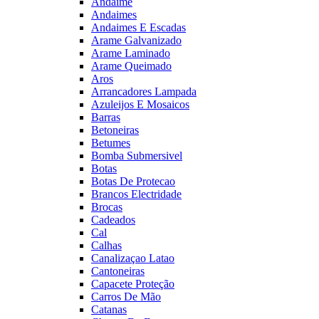
Andaime
Andaimes
Andaimes E Escadas
Arame Galvanizado
Arame Laminado
Arame Queimado
Aros
Arrancadores Lampada
Azuleijos E Mosaicos
Barras
Betoneiras
Betumes
Bomba Submersivel
Botas
Botas De Protecao
Brancos Electridade
Brocas
Cadeados
Cal
Calhas
Canalizaçao Latao
Cantoneiras
Capacete Proteção
Carros De Mão
Catanas