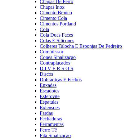
Chapas De Ferro
Chapas Inox
Cimento Branco
Cimento Cola
Cimentos Portland
Cola
Cola Duas Faces
Colas E Silicones
Colheres Talocha E Esponjas De Pedreiro
Compressor
Cones Sinalizaçao
Contraplacados
D I V E R S O S
Discos
Dobradiças E Fechos
Enxadas
Escadotes
Esferovite
Espatulas
Extensoes
Fardas
Fechaduras
Ferramentas
Ferro Tê
Fita Sinalização