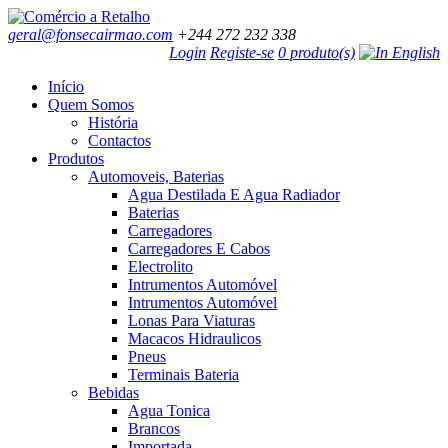
geral@fonsecairmao.com
+244 272 232 338
Login
Registe-se
0 produto(s)
Início
Quem Somos
História
Contactos
Produtos
Automoveis, Baterias
Agua Destilada E Agua Radiador
Baterias
Carregadores
Carregadores E Cabos
Electrolito
Intrumentos Automóvel
Intrumentos Automóvel
Lonas Para Viaturas
Macacos Hidraulicos
Pneus
Terminais Bateria
Bebidas
Agua Tonica
Brancos
Importada