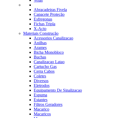
Velas
Abraçadeiras Fivela
Capacete Proteção
Esfregonas
Fichas Tripla
X-Acto
Materiais Construção
Acessorios Canalizacao
Anilhas
Arames
Bicha Monobloco
Buchas
Canalizaçao Latao
Cartucho Gas
Cerra Cabos
Coletes
Diversos
Eletrodos
Equipamento De Sinalizacao
Espuma
Estantes
Filtros Geradores
Macarico
Macaricos