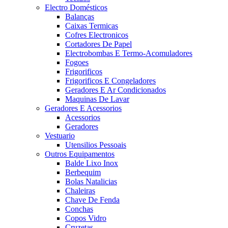
Electro Domésticos
Balanças
Caixas Termicas
Cofres Electronicos
Cortadores De Papel
Electrobombas E Termo-Acomuladores
Fogoes
Frigorificos
Frigorificos E Congeladores
Geradores E Ar Condicionados
Maquinas De Lavar
Geradores E Acessorios
Acessorios
Geradores
Vestuario
Utensilios Pessoais
Outros Equipamentos
Balde Lixo Inox
Berbequim
Bolas Natalicias
Chaleiras
Chave De Fenda
Conchas
Copos Vidro
Cruzetas