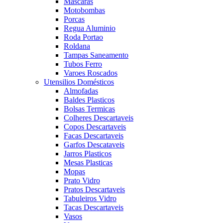
Mascaras
Motobombas
Porcas
Regua Aluminio
Roda Portao
Roldana
Tampas Saneamento
Tubos Ferro
Varoes Roscados
Utensilios Domésticos
Almofadas
Baldes Plasticos
Bolsas Termicas
Colheres Descartaveis
Copos Descartaveis
Facas Descartaveis
Garfos Descataveis
Jarros Plasticos
Mesas Plasticas
Mopas
Prato Vidro
Pratos Descartaveis
Tabuleiros Vidro
Tacas Descartaveis
Vasos