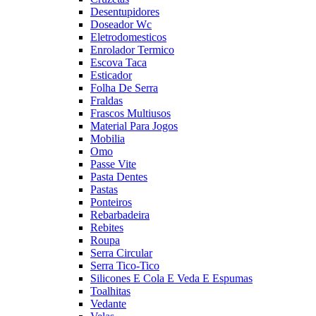
Desentupidores
Doseador Wc
Eletrodomesticos
Enrolador Termico
Escova Taca
Esticador
Folha De Serra
Fraldas
Frascos Multiusos
Material Para Jogos
Mobilia
Omo
Passe Vite
Pasta Dentes
Pastas
Ponteiros
Rebarbadeira
Rebites
Roupa
Serra Circular
Serra Tico-Tico
Silicones E Cola E Veda E Espumas
Toalhitas
Vedante