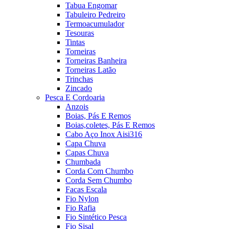
Tabua Engomar
Tabuleiro Pedreiro
Termoacumulador
Tesouras
Tintas
Torneiras
Torneiras Banheira
Torneiras Latão
Trinchas
Zincado
Pesca E Cordoaria
Anzois
Boias, Pás E Remos
Boias,coletes, Pás E Remos
Cabo Aço Inox Aisi316
Capa Chuva
Capas Chuva
Chumbada
Corda Com Chumbo
Corda Sem Chumbo
Facas Escala
Fio Nylon
Fio Rafia
Fio Sintético Pesca
Fio Sisal