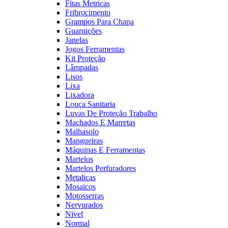
Fitas Metricas
Fribrocimento
Grampos Para Chapa
Guarnições
Janelas
Jogos Ferramentas
Kit Proteção
Lâmpadas
Lisos
Lixa
Lixadora
Louça Sanitaria
Luvas De Proteção Trabalho
Machados E Marretas
Malhasolo
Mangueiras
Máquinas E Ferramentas
Martelos
Martelos Perfuradores
Metalicas
Mosaicos
Motosserras
Nervurados
Nivel
Normal