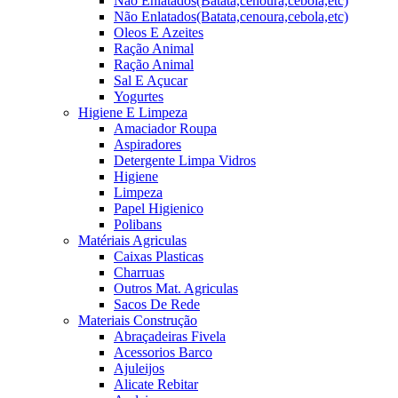
Não Enlatados(Batata,cenoura,cebola,etc)
Não Enlatados(Batata,cenoura,cebola,etc)
Oleos E Azeites
Ração Animal
Ração Animal
Sal E Açucar
Yogurtes
Higiene E Limpeza
Amaciador Roupa
Aspiradores
Detergente Limpa Vidros
Higiene
Limpeza
Papel Higienico
Polibans
Matériais Agriculas
Caixas Plasticas
Charruas
Outros Mat. Agriculas
Sacos De Rede
Materiais Construção
Abraçadeiras Fivela
Acessorios Barco
Ajuleijos
Alicate Rebitar