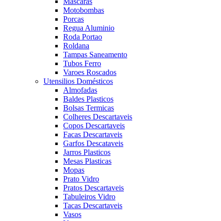
Mascaras
Motobombas
Porcas
Regua Aluminio
Roda Portao
Roldana
Tampas Saneamento
Tubos Ferro
Varoes Roscados
Utensilios Domésticos
Almofadas
Baldes Plasticos
Bolsas Termicas
Colheres Descartaveis
Copos Descartaveis
Facas Descartaveis
Garfos Descataveis
Jarros Plasticos
Mesas Plasticas
Mopas
Prato Vidro
Pratos Descartaveis
Tabuleiros Vidro
Tacas Descartaveis
Vasos