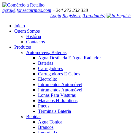
geral@fonsecairmao.com
+244 272 232 338
Login
Registe-se
0 produto(s)
Início
Quem Somos
História
Contactos
Produtos
Automoveis, Baterias
Agua Destilada E Agua Radiador
Baterias
Carregadores
Carregadores E Cabos
Electrolito
Intrumentos Automóvel
Intrumentos Automóvel
Lonas Para Viaturas
Macacos Hidraulicos
Pneus
Terminais Bateria
Bebidas
Agua Tonica
Brancos
Importada