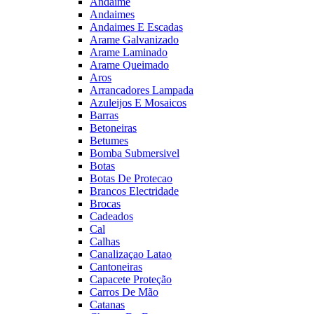
Andaime
Andaimes
Andaimes E Escadas
Arame Galvanizado
Arame Laminado
Arame Queimado
Aros
Arrancadores Lampada
Azuleijos E Mosaicos
Barras
Betoneiras
Betumes
Bomba Submersivel
Botas
Botas De Protecao
Brancos Electridade
Brocas
Cadeados
Cal
Calhas
Canalizaçao Latao
Cantoneiras
Capacete Proteção
Carros De Mão
Catanas