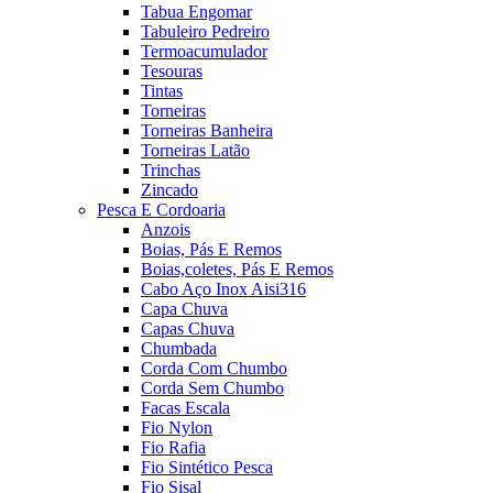
Tabua Engomar
Tabuleiro Pedreiro
Termoacumulador
Tesouras
Tintas
Torneiras
Torneiras Banheira
Torneiras Latão
Trinchas
Zincado
Pesca E Cordoaria
Anzois
Boias, Pás E Remos
Boias,coletes, Pás E Remos
Cabo Aço Inox Aisi316
Capa Chuva
Capas Chuva
Chumbada
Corda Com Chumbo
Corda Sem Chumbo
Facas Escala
Fio Nylon
Fio Rafia
Fio Sintético Pesca
Fio Sisal