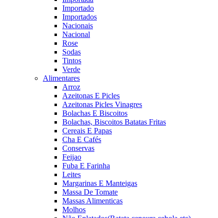
Importado
Importados
Nacionais
Nacional
Rose
Sodas
Tintos
Verde
Alimentares
Arroz
Azeitonas E Picles
Azeitonas Picles Vinagres
Bolachas E Biscoitos
Bolachas, Biscoitos Batatas Fritas
Cereais E Papas
Cha E Cafés
Conservas
Feijao
Fuba E Farinha
Leites
Margarinas E Manteigas
Massa De Tomate
Massas Alimenticas
Molhos