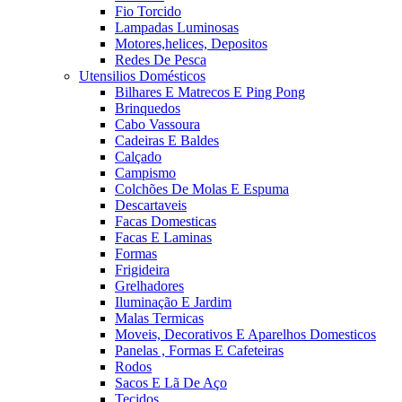
Fio Torcido
Lampadas Luminosas
Motores,helices, Depositos
Redes De Pesca
Utensilios Domésticos
Bilhares E Matrecos E Ping Pong
Brinquedos
Cabo Vassoura
Cadeiras E Baldes
Calçado
Campismo
Colchões De Molas E Espuma
Descartaveis
Facas Domesticas
Facas E Laminas
Formas
Frigideira
Grelhadores
Iluminação E Jardim
Malas Termicas
Moveis, Decorativos E Aparelhos Domesticos
Panelas , Formas E Cafeteiras
Rodos
Sacos E Lã De Aço
Tecidos