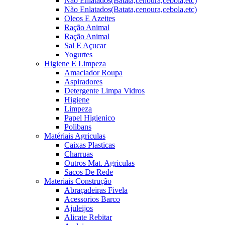
Não Enlatados(Batata,cenoura,cebola,etc)
Não Enlatados(Batata,cenoura,cebola,etc)
Oleos E Azeites
Ração Animal
Ração Animal
Sal E Açucar
Yogurtes
Higiene E Limpeza
Amaciador Roupa
Aspiradores
Detergente Limpa Vidros
Higiene
Limpeza
Papel Higienico
Polibans
Matériais Agriculas
Caixas Plasticas
Charruas
Outros Mat. Agriculas
Sacos De Rede
Materiais Construção
Abraçadeiras Fivela
Acessorios Barco
Ajuleijos
Alicate Rebitar