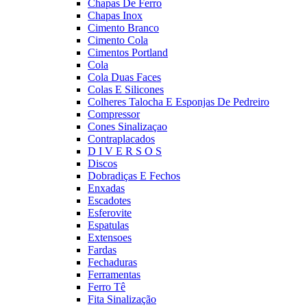
Chapas De Ferro
Chapas Inox
Cimento Branco
Cimento Cola
Cimentos Portland
Cola
Cola Duas Faces
Colas E Silicones
Colheres Talocha E Esponjas De Pedreiro
Compressor
Cones Sinalizaçao
Contraplacados
D I V E R S O S
Discos
Dobradiças E Fechos
Enxadas
Escadotes
Esferovite
Espatulas
Extensoes
Fardas
Fechaduras
Ferramentas
Ferro Tê
Fita Sinalização