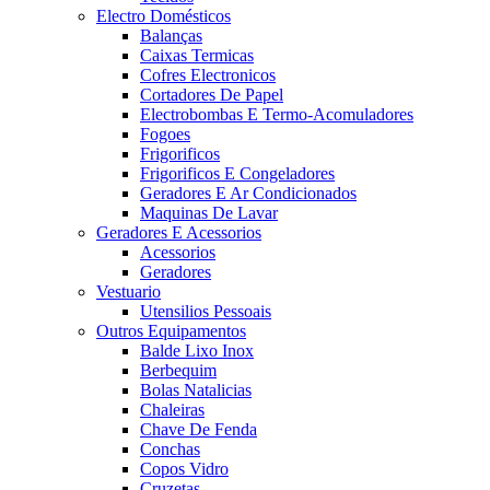
Electro Domésticos
Balanças
Caixas Termicas
Cofres Electronicos
Cortadores De Papel
Electrobombas E Termo-Acomuladores
Fogoes
Frigorificos
Frigorificos E Congeladores
Geradores E Ar Condicionados
Maquinas De Lavar
Geradores E Acessorios
Acessorios
Geradores
Vestuario
Utensilios Pessoais
Outros Equipamentos
Balde Lixo Inox
Berbequim
Bolas Natalicias
Chaleiras
Chave De Fenda
Conchas
Copos Vidro
Cruzetas