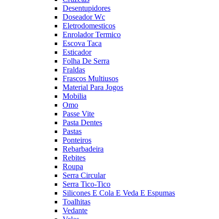
Desentupidores
Doseador Wc
Eletrodomesticos
Enrolador Termico
Escova Taca
Esticador
Folha De Serra
Fraldas
Frascos Multiusos
Material Para Jogos
Mobilia
Omo
Passe Vite
Pasta Dentes
Pastas
Ponteiros
Rebarbadeira
Rebites
Roupa
Serra Circular
Serra Tico-Tico
Silicones E Cola E Veda E Espumas
Toalhitas
Vedante