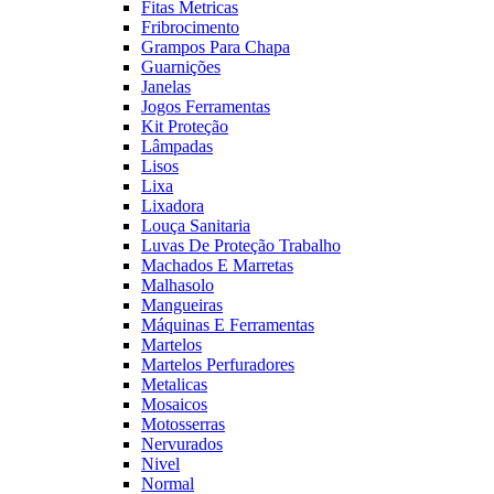
Fitas Metricas
Fribrocimento
Grampos Para Chapa
Guarnições
Janelas
Jogos Ferramentas
Kit Proteção
Lâmpadas
Lisos
Lixa
Lixadora
Louça Sanitaria
Luvas De Proteção Trabalho
Machados E Marretas
Malhasolo
Mangueiras
Máquinas E Ferramentas
Martelos
Martelos Perfuradores
Metalicas
Mosaicos
Motosserras
Nervurados
Nivel
Normal