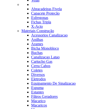
Velas
Abraçadeiras Fivela
Capacete Proteção
Esfregonas
Fichas Tripla
X-Acto
Materiais Construção
Acessorios Canalizacao
Anilhas
Arames
Bicha Monobloco
Buchas
Canalizaçao Latao
Cartucho Gas
Cerra Cabos
Coletes
Diversos
Eletrodos
Equipamento De Sinalizacao
Espuma
Estantes
Filtros Geradores
Macarico
Macaricos