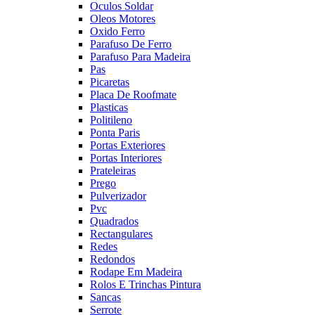
Oculos Soldar
Oleos Motores
Oxido Ferro
Parafuso De Ferro
Parafuso Para Madeira
Pas
Picaretas
Placa De Roofmate
Plasticas
Politileno
Ponta Paris
Portas Exteriores
Portas Interiores
Prateleiras
Prego
Pulverizador
Pvc
Quadrados
Rectangulares
Redes
Redondos
Rodape Em Madeira
Rolos E Trinchas Pintura
Sancas
Serrote