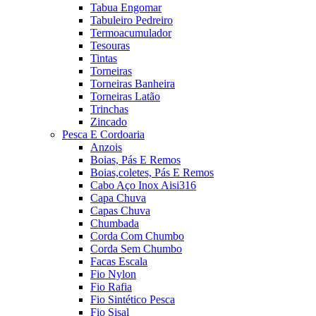
Tabua Engomar
Tabuleiro Pedreiro
Termoacumulador
Tesouras
Tintas
Torneiras
Torneiras Banheira
Torneiras Latão
Trinchas
Zincado
Pesca E Cordoaria
Anzois
Boias, Pás E Remos
Boias,coletes, Pás E Remos
Cabo Aço Inox Aisi316
Capa Chuva
Capas Chuva
Chumbada
Corda Com Chumbo
Corda Sem Chumbo
Facas Escala
Fio Nylon
Fio Rafia
Fio Sintético Pesca
Fio Sisal