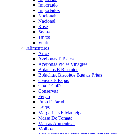
Importado
Importados
Nacionais
Nacional
Rose
Sodas
Tintos
Verde
Alimentares
Arroz
Azeitonas E Picles
Azeitonas Picles Vinagres
Bolachas E Biscoitos
Bolachas, Biscoitos Batatas Fritas
Cereais E Papas
Cha E Cafés
Conservas
Feijao
Fuba E Farinha
Leites
Margarinas E Manteigas
Massa De Tomate
Massas Alimenticas
Molhos