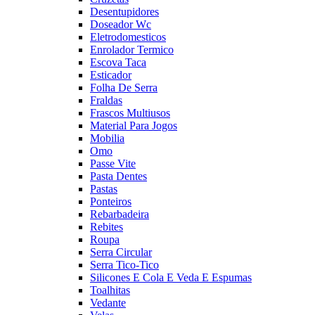
Desentupidores
Doseador Wc
Eletrodomesticos
Enrolador Termico
Escova Taca
Esticador
Folha De Serra
Fraldas
Frascos Multiusos
Material Para Jogos
Mobilia
Omo
Passe Vite
Pasta Dentes
Pastas
Ponteiros
Rebarbadeira
Rebites
Roupa
Serra Circular
Serra Tico-Tico
Silicones E Cola E Veda E Espumas
Toalhitas
Vedante