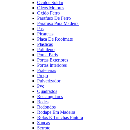
Oculos Soldar
Oleos Motores
Oxido Ferro
Parafuso De Ferro
Parafuso Para Madeira
Pas
Picaretas
Placa De Roofmate
Plasticas
Politileno
Ponta Paris
Portas Exteriores
Portas Interiores
Prateleiras
Prego
Pulverizador
Pvc
Quadrados
Rectangulares
Redes
Redondos
Rodape Em Madeira
Rolos E Trinchas Pintura
Sancas
Serrote