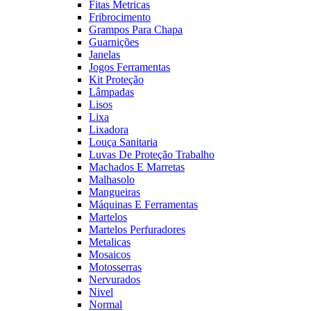
Fitas Metricas
Fribrocimento
Grampos Para Chapa
Guarnições
Janelas
Jogos Ferramentas
Kit Proteção
Lâmpadas
Lisos
Lixa
Lixadora
Louça Sanitaria
Luvas De Proteção Trabalho
Machados E Marretas
Malhasolo
Mangueiras
Máquinas E Ferramentas
Martelos
Martelos Perfuradores
Metalicas
Mosaicos
Motosserras
Nervurados
Nivel
Normal