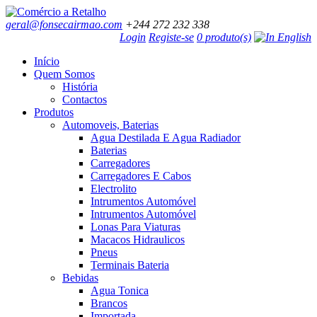
geral@fonsecairmao.com
+244 272 232 338
Login
Registe-se
0 produto(s)
Início
Quem Somos
História
Contactos
Produtos
Automoveis, Baterias
Agua Destilada E Agua Radiador
Baterias
Carregadores
Carregadores E Cabos
Electrolito
Intrumentos Automóvel
Intrumentos Automóvel
Lonas Para Viaturas
Macacos Hidraulicos
Pneus
Terminais Bateria
Bebidas
Agua Tonica
Brancos
Importada