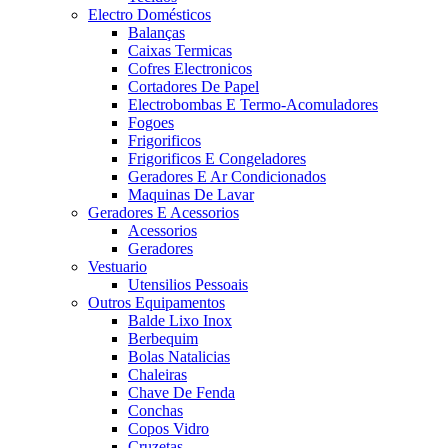
Electro Domésticos
Balanças
Caixas Termicas
Cofres Electronicos
Cortadores De Papel
Electrobombas E Termo-Acomuladores
Fogoes
Frigorificos
Frigorificos E Congeladores
Geradores E Ar Condicionados
Maquinas De Lavar
Geradores E Acessorios
Acessorios
Geradores
Vestuario
Utensilios Pessoais
Outros Equipamentos
Balde Lixo Inox
Berbequim
Bolas Natalicias
Chaleiras
Chave De Fenda
Conchas
Copos Vidro
Cruzetas