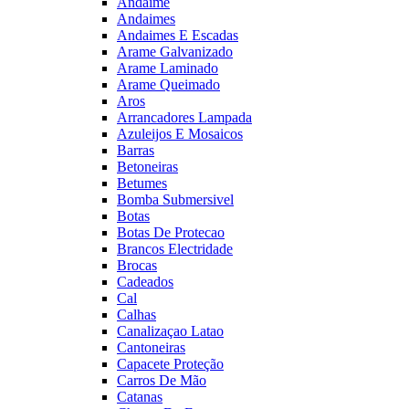
Andaime
Andaimes
Andaimes E Escadas
Arame Galvanizado
Arame Laminado
Arame Queimado
Aros
Arrancadores Lampada
Azuleijos E Mosaicos
Barras
Betoneiras
Betumes
Bomba Submersivel
Botas
Botas De Protecao
Brancos Electridade
Brocas
Cadeados
Cal
Calhas
Canalizaçao Latao
Cantoneiras
Capacete Proteção
Carros De Mão
Catanas