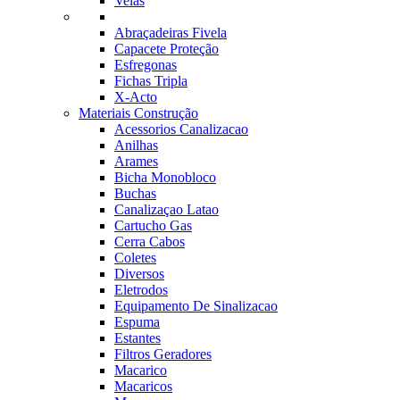
Velas
Abraçadeiras Fivela
Capacete Proteção
Esfregonas
Fichas Tripla
X-Acto
Materiais Construção
Acessorios Canalizacao
Anilhas
Arames
Bicha Monobloco
Buchas
Canalizaçao Latao
Cartucho Gas
Cerra Cabos
Coletes
Diversos
Eletrodos
Equipamento De Sinalizacao
Espuma
Estantes
Filtros Geradores
Macarico
Macaricos