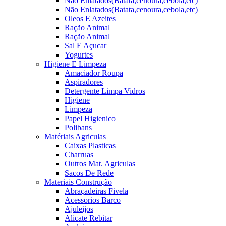
Não Enlatados(Batata,cenoura,cebola,etc)
Não Enlatados(Batata,cenoura,cebola,etc)
Oleos E Azeites
Ração Animal
Ração Animal
Sal E Açucar
Yogurtes
Higiene E Limpeza
Amaciador Roupa
Aspiradores
Detergente Limpa Vidros
Higiene
Limpeza
Papel Higienico
Polibans
Matériais Agriculas
Caixas Plasticas
Charruas
Outros Mat. Agriculas
Sacos De Rede
Materiais Construção
Abraçadeiras Fivela
Acessorios Barco
Ajuleijos
Alicate Rebitar