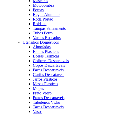
Mascaras
Motobombas
Porcas
Regua Aluminio
Roda Portao
Roldana
Tampas Saneamento
Tubos Ferro
Varoes Roscados
Utensilios Domésticos
Almofadas
Baldes Plasticos
Bolsas Termicas
Colheres Descartaveis
Copos Descartaveis
Facas Descartaveis
Garfos Descataveis
Jarros Plasticos
Mesas Plasticas
Mopas
Prato Vidro
Pratos Descartaveis
Tabuleiros Vidro
Tacas Descartaveis
Vasos