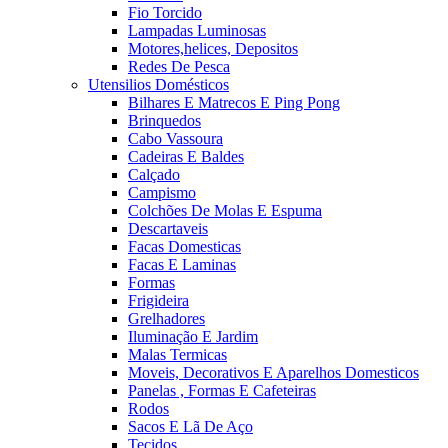
Fio Torcido
Lampadas Luminosas
Motores,helices, Depositos
Redes De Pesca
Utensilios Domésticos
Bilhares E Matrecos E Ping Pong
Brinquedos
Cabo Vassoura
Cadeiras E Baldes
Calçado
Campismo
Colchões De Molas E Espuma
Descartaveis
Facas Domesticas
Facas E Laminas
Formas
Frigideira
Grelhadores
Iluminação E Jardim
Malas Termicas
Moveis, Decorativos E Aparelhos Domesticos
Panelas , Formas E Cafeteiras
Rodos
Sacos E Lã De Aço
Tecidos