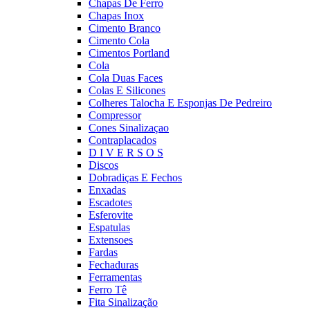
Chapas De Ferro
Chapas Inox
Cimento Branco
Cimento Cola
Cimentos Portland
Cola
Cola Duas Faces
Colas E Silicones
Colheres Talocha E Esponjas De Pedreiro
Compressor
Cones Sinalizaçao
Contraplacados
D I V E R S O S
Discos
Dobradiças E Fechos
Enxadas
Escadotes
Esferovite
Espatulas
Extensoes
Fardas
Fechaduras
Ferramentas
Ferro Tê
Fita Sinalização