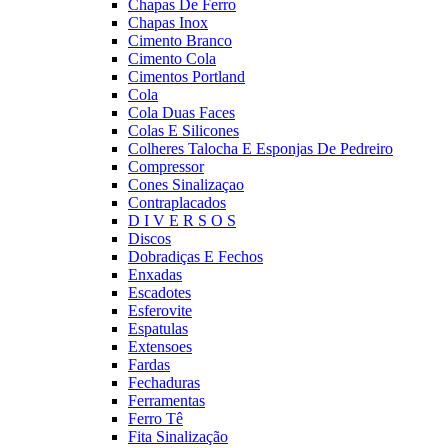
Chapas De Ferro
Chapas Inox
Cimento Branco
Cimento Cola
Cimentos Portland
Cola
Cola Duas Faces
Colas E Silicones
Colheres Talocha E Esponjas De Pedreiro
Compressor
Cones Sinalizaçao
Contraplacados
D I V E R S O S
Discos
Dobradiças E Fechos
Enxadas
Escadotes
Esferovite
Espatulas
Extensoes
Fardas
Fechaduras
Ferramentas
Ferro Tê
Fita Sinalização