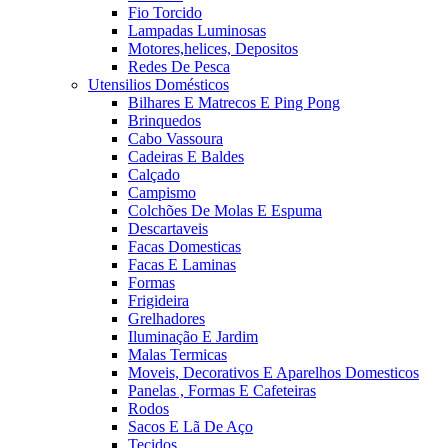
Fio Torcido
Lampadas Luminosas
Motores,helices, Depositos
Redes De Pesca
Utensilios Domésticos
Bilhares E Matrecos E Ping Pong
Brinquedos
Cabo Vassoura
Cadeiras E Baldes
Calçado
Campismo
Colchões De Molas E Espuma
Descartaveis
Facas Domesticas
Facas E Laminas
Formas
Frigideira
Grelhadores
Iluminação E Jardim
Malas Termicas
Moveis, Decorativos E Aparelhos Domesticos
Panelas , Formas E Cafeteiras
Rodos
Sacos E Lã De Aço
Tecidos