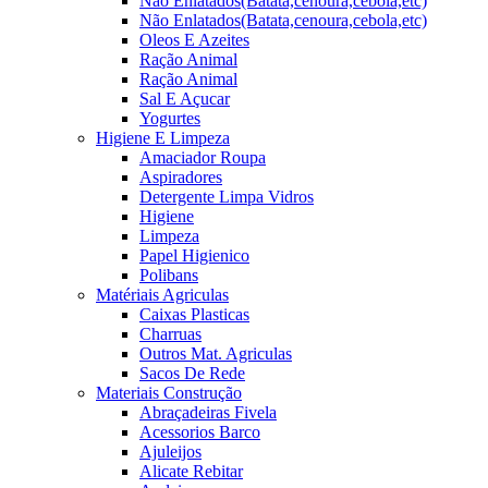
Não Enlatados(Batata,cenoura,cebola,etc)
Não Enlatados(Batata,cenoura,cebola,etc)
Oleos E Azeites
Ração Animal
Ração Animal
Sal E Açucar
Yogurtes
Higiene E Limpeza
Amaciador Roupa
Aspiradores
Detergente Limpa Vidros
Higiene
Limpeza
Papel Higienico
Polibans
Matériais Agriculas
Caixas Plasticas
Charruas
Outros Mat. Agriculas
Sacos De Rede
Materiais Construção
Abraçadeiras Fivela
Acessorios Barco
Ajuleijos
Alicate Rebitar