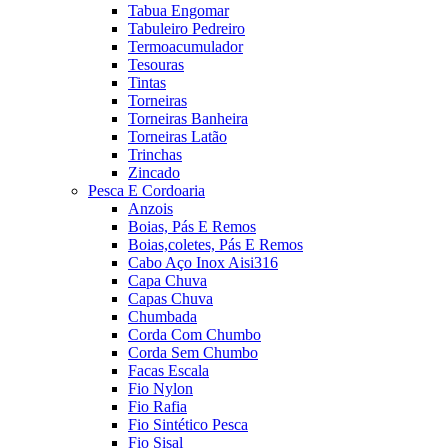
Tabua Engomar
Tabuleiro Pedreiro
Termoacumulador
Tesouras
Tintas
Torneiras
Torneiras Banheira
Torneiras Latão
Trinchas
Zincado
Pesca E Cordoaria
Anzois
Boias, Pás E Remos
Boias,coletes, Pás E Remos
Cabo Aço Inox Aisi316
Capa Chuva
Capas Chuva
Chumbada
Corda Com Chumbo
Corda Sem Chumbo
Facas Escala
Fio Nylon
Fio Rafia
Fio Sintético Pesca
Fio Sisal