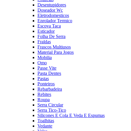
Desentupidores
Doseador Wc
Eletrodomesticos
Enrolador Termico
Escova Taca
Esticador
Folha De Serra
Fraldas
Frascos Multiusos
Material Para Jogos
Mobilia
Omo
Passe Vite
Pasta Dentes
Pastas
Ponteiros
Rebarbadeira
Rebites
Roupa
Serra Circular
Serra Tico-Tico
Silicones E Cola E Veda E Espumas
Toalhitas
Vedante