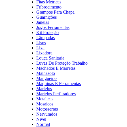
Fitas Metricas
Fribrocimento
Grampos Para Chapa
Guarnições
Janelas
Jogos Ferramentas
Kit Proteção
Lâmpadas
Lisos
Lixa
Lixadora
Louça Sanitaria
Luvas De Proteção Trabalho
Machados E Marretas
Malhasolo
Mangueiras
Máquinas E Ferramentas
Martelos
Martelos Perfuradores
Metalicas
Mosaicos
Motosserras
Nervurados
Nivel
Normal