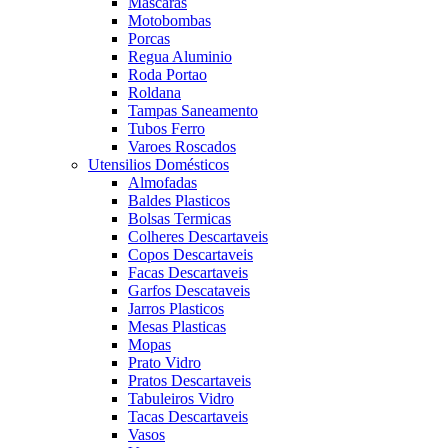
Mascaras
Motobombas
Porcas
Regua Aluminio
Roda Portao
Roldana
Tampas Saneamento
Tubos Ferro
Varoes Roscados
Utensilios Domésticos
Almofadas
Baldes Plasticos
Bolsas Termicas
Colheres Descartaveis
Copos Descartaveis
Facas Descartaveis
Garfos Descataveis
Jarros Plasticos
Mesas Plasticas
Mopas
Prato Vidro
Pratos Descartaveis
Tabuleiros Vidro
Tacas Descartaveis
Vasos