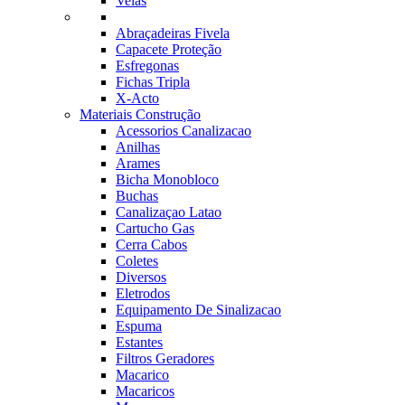
Velas
Abraçadeiras Fivela
Capacete Proteção
Esfregonas
Fichas Tripla
X-Acto
Materiais Construção
Acessorios Canalizacao
Anilhas
Arames
Bicha Monobloco
Buchas
Canalizaçao Latao
Cartucho Gas
Cerra Cabos
Coletes
Diversos
Eletrodos
Equipamento De Sinalizacao
Espuma
Estantes
Filtros Geradores
Macarico
Macaricos