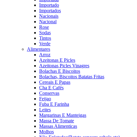
Importado
Importados
Nacionais
Nacional
Rose
Sodas
Tintos
Verde
Alimentares
Arroz
Azeitonas E Picles
Azeitonas Picles Vinagres
Bolachas E Biscoitos
Bolachas, Biscoitos Batatas Fritas
Cereais E Papas
Cha E Cafés
Conservas
Feijao
Fuba E Farinha
Leites
Margarinas E Manteigas
Massa De Tomate
Massas Alimenticas
Molhos