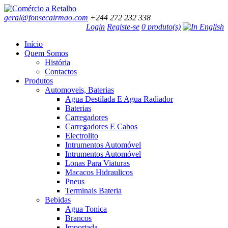
geral@fonsecairmao.com
+244 272 232 338
Login
Registe-se
0 produto(s)
Início
Quem Somos
História
Contactos
Produtos
Automoveis, Baterias
Agua Destilada E Agua Radiador
Baterias
Carregadores
Carregadores E Cabos
Electrolito
Intrumentos Automóvel
Intrumentos Automóvel
Lonas Para Viaturas
Macacos Hidraulicos
Pneus
Terminais Bateria
Bebidas
Agua Tonica
Brancos
Importada