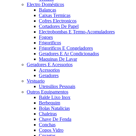
Electro Domésticos
Balanças
Caixas Termicas
Cofres Electronicos
Cortadores De Papel
Electrobombas E Termo-Acomuladores
Fogoes
Frigorificos
Frigorificos E Congeladores
Geradores E Ar Condicionados
Maquinas De Lavar
Geradores E Acessorios
Acessorios
Geradores
Vestuario
Utensilios Pessoais
Outros Equipamentos
Balde Lixo Inox
Berbequim
Bolas Natalicias
Chaleiras
Chave De Fenda
Conchas
Copos Vidro
Cruzetas