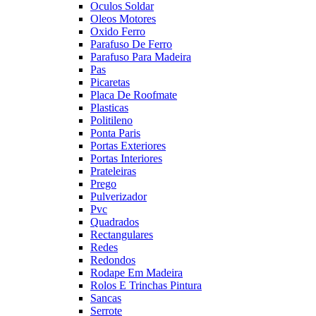
Oculos Soldar
Oleos Motores
Oxido Ferro
Parafuso De Ferro
Parafuso Para Madeira
Pas
Picaretas
Placa De Roofmate
Plasticas
Politileno
Ponta Paris
Portas Exteriores
Portas Interiores
Prateleiras
Prego
Pulverizador
Pvc
Quadrados
Rectangulares
Redes
Redondos
Rodape Em Madeira
Rolos E Trinchas Pintura
Sancas
Serrote