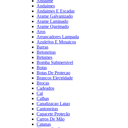
Andaime
Andaimes
Andaimes E Escadas
Arame Galvanizado
Arame Laminado
Arame Queimado
Aros
Arrancadores Lampada
Azuleijos E Mosaicos
Barras
Betoneiras
Betumes
Bomba Submersivel
Botas
Botas De Protecao
Brancos Electridade
Brocas
Cadeados
Cal
Calhas
Canalizaçao Latao
Cantoneiras
Capacete Proteção
Carros De Mão
Catanas