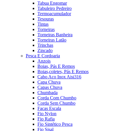
Tabua Engomar
Tabuleiro Pedreiro
Termoacumulador
Tesouras
Tintas
Torneiras
Torneiras Banheira
Torneiras Latão
Trinchas
Zincado
Pesca E Cordoaria
Anzois
Boias, Pás E Remos
Boias,coletes, Pás E Remos
Cabo Aço Inox Aisi316
Capa Chuva
Capas Chuva
Chumbada
Corda Com Chumbo
Corda Sem Chumbo
Facas Escala
Fio Nylon
Fio Rafia
Fio Sintético Pesca
Fio Sisal