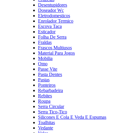
Desentupidores
Doseador Wc
Eletrodomesticos
Enrolador Termico
Escova Taca
Esticador
Folha De Serra
Fraldas
Frascos Multiusos
Material Para Jogos
Mobilia
Omo
Passe Vite
Pasta Dentes
Pastas
Ponteiros
Rebarbadeira
Rebites
Roupa
Serra Circular
Serra Tico-Tico
Silicones E Cola E Veda E Espumas
Toalhitas
Vedante