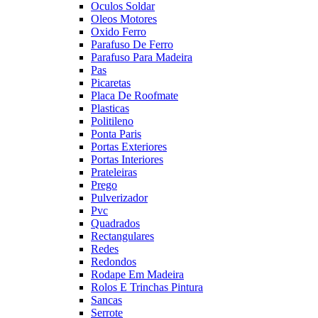
Oculos Soldar
Oleos Motores
Oxido Ferro
Parafuso De Ferro
Parafuso Para Madeira
Pas
Picaretas
Placa De Roofmate
Plasticas
Politileno
Ponta Paris
Portas Exteriores
Portas Interiores
Prateleiras
Prego
Pulverizador
Pvc
Quadrados
Rectangulares
Redes
Redondos
Rodape Em Madeira
Rolos E Trinchas Pintura
Sancas
Serrote