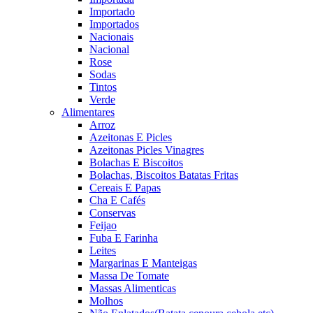
Importado
Importados
Nacionais
Nacional
Rose
Sodas
Tintos
Verde
Alimentares
Arroz
Azeitonas E Picles
Azeitonas Picles Vinagres
Bolachas E Biscoitos
Bolachas, Biscoitos Batatas Fritas
Cereais E Papas
Cha E Cafés
Conservas
Feijao
Fuba E Farinha
Leites
Margarinas E Manteigas
Massa De Tomate
Massas Alimenticas
Molhos