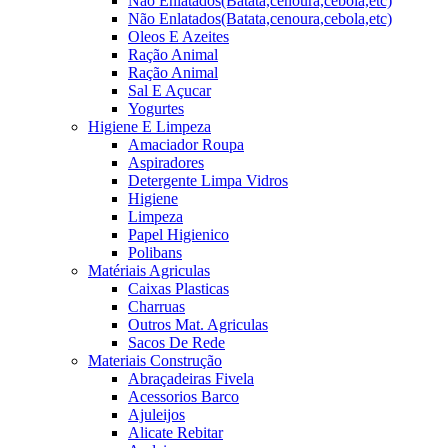
Não Enlatados(Batata,cenoura,cebola,etc)
Não Enlatados(Batata,cenoura,cebola,etc)
Oleos E Azeites
Ração Animal
Ração Animal
Sal E Açucar
Yogurtes
Higiene E Limpeza
Amaciador Roupa
Aspiradores
Detergente Limpa Vidros
Higiene
Limpeza
Papel Higienico
Polibans
Matériais Agriculas
Caixas Plasticas
Charruas
Outros Mat. Agriculas
Sacos De Rede
Materiais Construção
Abraçadeiras Fivela
Acessorios Barco
Ajuleijos
Alicate Rebitar