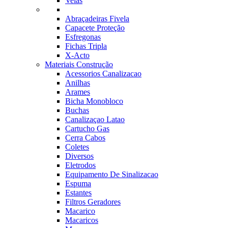
Velas
Abraçadeiras Fivela
Capacete Proteção
Esfregonas
Fichas Tripla
X-Acto
Materiais Construção
Acessorios Canalizacao
Anilhas
Arames
Bicha Monobloco
Buchas
Canalizaçao Latao
Cartucho Gas
Cerra Cabos
Coletes
Diversos
Eletrodos
Equipamento De Sinalizacao
Espuma
Estantes
Filtros Geradores
Macarico
Macaricos