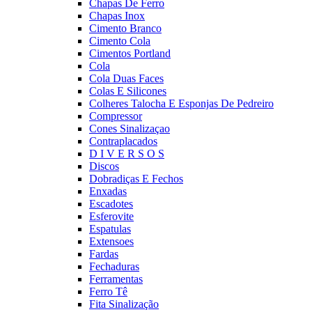
Chapas De Ferro
Chapas Inox
Cimento Branco
Cimento Cola
Cimentos Portland
Cola
Cola Duas Faces
Colas E Silicones
Colheres Talocha E Esponjas De Pedreiro
Compressor
Cones Sinalizaçao
Contraplacados
D I V E R S O S
Discos
Dobradiças E Fechos
Enxadas
Escadotes
Esferovite
Espatulas
Extensoes
Fardas
Fechaduras
Ferramentas
Ferro Tê
Fita Sinalização