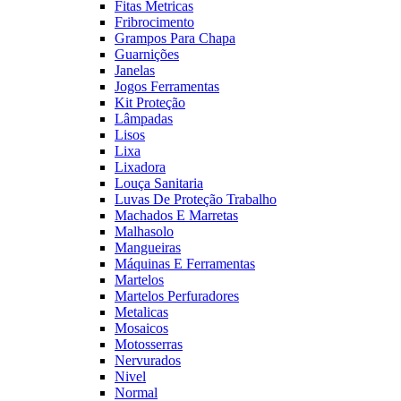
Fitas Metricas
Fribrocimento
Grampos Para Chapa
Guarnições
Janelas
Jogos Ferramentas
Kit Proteção
Lâmpadas
Lisos
Lixa
Lixadora
Louça Sanitaria
Luvas De Proteção Trabalho
Machados E Marretas
Malhasolo
Mangueiras
Máquinas E Ferramentas
Martelos
Martelos Perfuradores
Metalicas
Mosaicos
Motosserras
Nervurados
Nivel
Normal