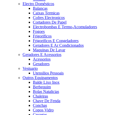
Electro Domésticos
Balanças
Caixas Termicas
Cofres Electronicos
Cortadores De Papel
Electrobombas E Termo-Acomuladores
Fogoes
Frigorificos
Frigorificos E Congeladores
Geradores E Ar Condicionados
Maquinas De Lavar
Geradores E Acessorios
Acessorios
Geradores
Vestuario
Utensilios Pessoais
Outros Equipamentos
Balde Lixo Inox
Berbequim
Bolas Natalicias
Chaleiras
Chave De Fenda
Conchas
Copos Vidro
Cruzetas