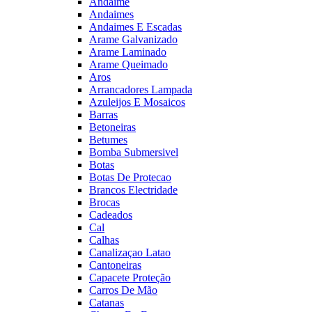
Andaime
Andaimes
Andaimes E Escadas
Arame Galvanizado
Arame Laminado
Arame Queimado
Aros
Arrancadores Lampada
Azuleijos E Mosaicos
Barras
Betoneiras
Betumes
Bomba Submersivel
Botas
Botas De Protecao
Brancos Electridade
Brocas
Cadeados
Cal
Calhas
Canalizaçao Latao
Cantoneiras
Capacete Proteção
Carros De Mão
Catanas