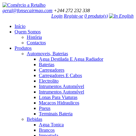
geral@fonsecairmao.com
+244 272 232 338
Login
Registe-se
0 produto(s)
Início
Quem Somos
História
Contactos
Produtos
Automoveis, Baterias
Agua Destilada E Agua Radiador
Baterias
Carregadores
Carregadores E Cabos
Electrolito
Intrumentos Automóvel
Intrumentos Automóvel
Lonas Para Viaturas
Macacos Hidraulicos
Pneus
Terminais Bateria
Bebidas
Agua Tonica
Brancos
Importada