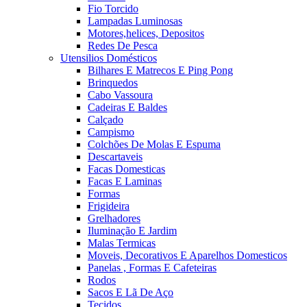
Fio Torcido
Lampadas Luminosas
Motores,helices, Depositos
Redes De Pesca
Utensilios Domésticos
Bilhares E Matrecos E Ping Pong
Brinquedos
Cabo Vassoura
Cadeiras E Baldes
Calçado
Campismo
Colchões De Molas E Espuma
Descartaveis
Facas Domesticas
Facas E Laminas
Formas
Frigideira
Grelhadores
Iluminação E Jardim
Malas Termicas
Moveis, Decorativos E Aparelhos Domesticos
Panelas , Formas E Cafeteiras
Rodos
Sacos E Lã De Aço
Tecidos