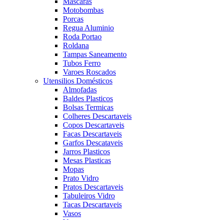
Mascaras
Motobombas
Porcas
Regua Aluminio
Roda Portao
Roldana
Tampas Saneamento
Tubos Ferro
Varoes Roscados
Utensilios Domésticos
Almofadas
Baldes Plasticos
Bolsas Termicas
Colheres Descartaveis
Copos Descartaveis
Facas Descartaveis
Garfos Descataveis
Jarros Plasticos
Mesas Plasticas
Mopas
Prato Vidro
Pratos Descartaveis
Tabuleiros Vidro
Tacas Descartaveis
Vasos