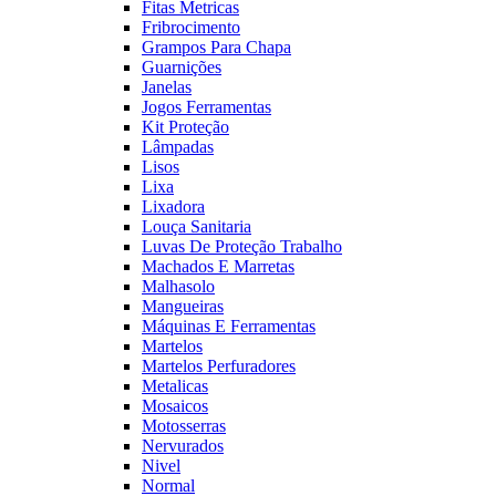
Fitas Metricas
Fribrocimento
Grampos Para Chapa
Guarnições
Janelas
Jogos Ferramentas
Kit Proteção
Lâmpadas
Lisos
Lixa
Lixadora
Louça Sanitaria
Luvas De Proteção Trabalho
Machados E Marretas
Malhasolo
Mangueiras
Máquinas E Ferramentas
Martelos
Martelos Perfuradores
Metalicas
Mosaicos
Motosserras
Nervurados
Nivel
Normal