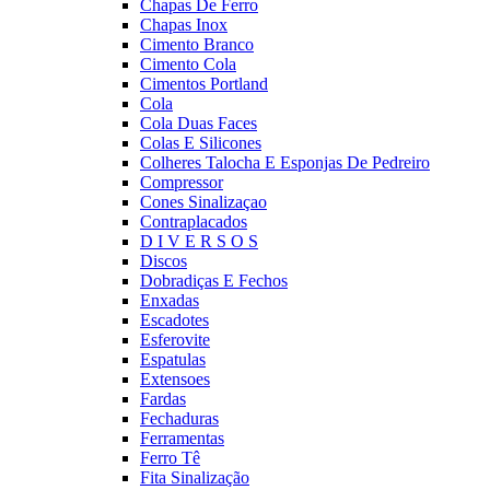
Chapas De Ferro
Chapas Inox
Cimento Branco
Cimento Cola
Cimentos Portland
Cola
Cola Duas Faces
Colas E Silicones
Colheres Talocha E Esponjas De Pedreiro
Compressor
Cones Sinalizaçao
Contraplacados
D I V E R S O S
Discos
Dobradiças E Fechos
Enxadas
Escadotes
Esferovite
Espatulas
Extensoes
Fardas
Fechaduras
Ferramentas
Ferro Tê
Fita Sinalização