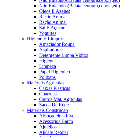
Não Enlatados(Batata,cenoura,cebola,etc)
Não Enlatados(Batata,cenoura,cebola,etc)
Oleos E Azeites
Ração Animal
Ração Animal
Sal E Açucar
Yogurtes
Higiene E Limpeza
Amaciador Roupa
Aspiradores
Detergente Limpa Vidros
Higiene
Limpeza
Papel Higienico
Polibans
Matériais Agriculas
Caixas Plasticas
Charruas
Outros Mat. Agriculas
Sacos De Rede
Materiais Construção
Abraçadeiras Fivela
Acessorios Barco
Ajuleijos
Alicate Rebitar