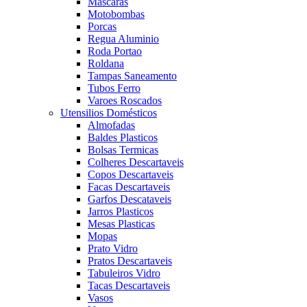
Mascaras
Motobombas
Porcas
Regua Aluminio
Roda Portao
Roldana
Tampas Saneamento
Tubos Ferro
Varoes Roscados
Utensilios Domésticos
Almofadas
Baldes Plasticos
Bolsas Termicas
Colheres Descartaveis
Copos Descartaveis
Facas Descartaveis
Garfos Descataveis
Jarros Plasticos
Mesas Plasticas
Mopas
Prato Vidro
Pratos Descartaveis
Tabuleiros Vidro
Tacas Descartaveis
Vasos