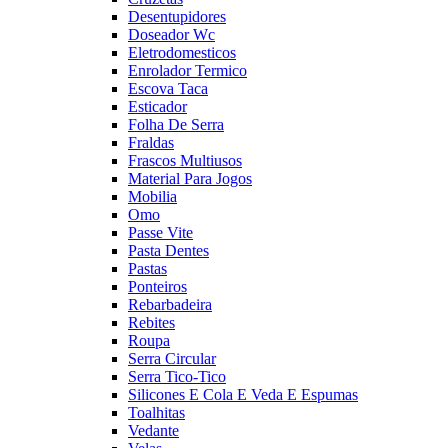
Desentupidores
Doseador Wc
Eletrodomesticos
Enrolador Termico
Escova Taca
Esticador
Folha De Serra
Fraldas
Frascos Multiusos
Material Para Jogos
Mobilia
Omo
Passe Vite
Pasta Dentes
Pastas
Ponteiros
Rebarbadeira
Rebites
Roupa
Serra Circular
Serra Tico-Tico
Silicones E Cola E Veda E Espumas
Toalhitas
Vedante