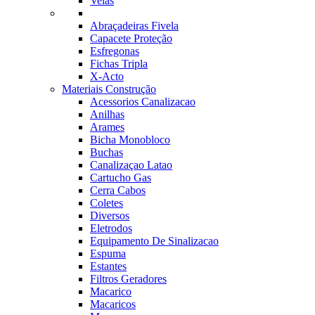
Velas
Abraçadeiras Fivela
Capacete Proteção
Esfregonas
Fichas Tripla
X-Acto
Materiais Construção
Acessorios Canalizacao
Anilhas
Arames
Bicha Monobloco
Buchas
Canalizaçao Latao
Cartucho Gas
Cerra Cabos
Coletes
Diversos
Eletrodos
Equipamento De Sinalizacao
Espuma
Estantes
Filtros Geradores
Macarico
Macaricos