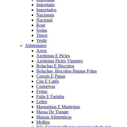
Importado
Importados
Nacionais
Nacional
Rose
Sodas
Tintos
Verde
Alimentares
Arroz
Azeitonas E Picles
Azeitonas Picles Vinagres
Bolachas E Biscoitos
Bolachas, Biscoitos Batatas Fritas
Cereais E Papas
Cha E Cafés
Conservas
Feijao
Fuba E Farinha
Leites
Margarinas E Manteigas
Massa De Tomate
Massas Alimenticas
Molhos