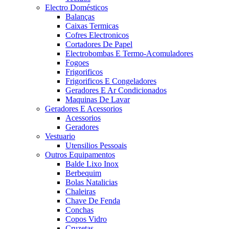
Electro Domésticos
Balanças
Caixas Termicas
Cofres Electronicos
Cortadores De Papel
Electrobombas E Termo-Acomuladores
Fogoes
Frigorificos
Frigorificos E Congeladores
Geradores E Ar Condicionados
Maquinas De Lavar
Geradores E Acessorios
Acessorios
Geradores
Vestuario
Utensilios Pessoais
Outros Equipamentos
Balde Lixo Inox
Berbequim
Bolas Natalicias
Chaleiras
Chave De Fenda
Conchas
Copos Vidro
Cruzetas