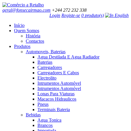
geral@fonsecairmao.com
+244 272 232 338
Login
Registe-se
0 produto(s)
Início
Quem Somos
História
Contactos
Produtos
Automoveis, Baterias
Agua Destilada E Agua Radiador
Baterias
Carregadores
Carregadores E Cabos
Electrolito
Intrumentos Automóvel
Intrumentos Automóvel
Lonas Para Viaturas
Macacos Hidraulicos
Pneus
Terminais Bateria
Bebidas
Agua Tonica
Brancos
Importada