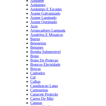
Andaime
Andaimes
Andaimes E Escadas
Arame Galvanizado
Arame Laminado
Arame Queimado
Aros
Arrancadores Lampada
Azuleijos E Mosaicos
Barras
Betoneiras
Betumes
Bomba Submersivel
Botas
Botas De Protecao
Brancos Electridade
Brocas
Cadeados
Cal
Calhas
Canalizaçao Latao
Cantoneiras
Capacete Proteção
Carros De Mão
Catanas