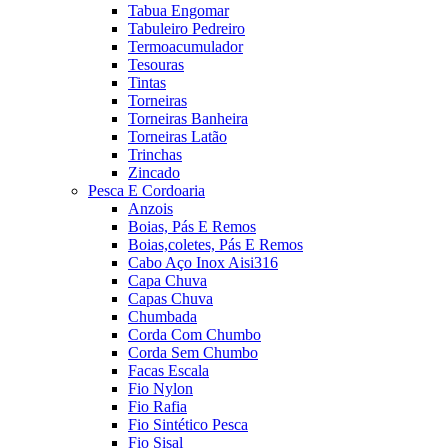
Tabua Engomar
Tabuleiro Pedreiro
Termoacumulador
Tesouras
Tintas
Torneiras
Torneiras Banheira
Torneiras Latão
Trinchas
Zincado
Pesca E Cordoaria
Anzois
Boias, Pás E Remos
Boias,coletes, Pás E Remos
Cabo Aço Inox Aisi316
Capa Chuva
Capas Chuva
Chumbada
Corda Com Chumbo
Corda Sem Chumbo
Facas Escala
Fio Nylon
Fio Rafia
Fio Sintético Pesca
Fio Sisal