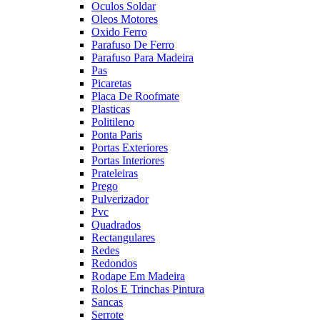
Oculos Soldar
Oleos Motores
Oxido Ferro
Parafuso De Ferro
Parafuso Para Madeira
Pas
Picaretas
Placa De Roofmate
Plasticas
Politileno
Ponta Paris
Portas Exteriores
Portas Interiores
Prateleiras
Prego
Pulverizador
Pvc
Quadrados
Rectangulares
Redes
Redondos
Rodape Em Madeira
Rolos E Trinchas Pintura
Sancas
Serrote