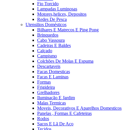
Fio Torcido
Lampadas Luminosas
Motores,helices, Depositos
Redes De Pesca
Utensilios Domésticos
Bilhares E Matrecos E Ping Pong
Brinquedos
Cabo Vassoura
Cadeiras E Baldes
Calçado
Campismo
Colchões De Molas E Espuma
Descartaveis
Facas Domesticas
Facas E Laminas
Formas
Frigideira
Grelhadores
Iluminação E Jardim
Malas Termicas
Moveis, Decorativos E Aparelhos Domesticos
Panelas , Formas E Cafeteiras
Rodos
Sacos E Lã De Aço
Tecidos