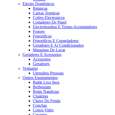
Electro Domésticos
Balanças
Caixas Termicas
Cofres Electronicos
Cortadores De Papel
Electrobombas E Termo-Acomuladores
Fogoes
Frigorificos
Frigorificos E Congeladores
Geradores E Ar Condicionados
Maquinas De Lavar
Geradores E Acessorios
Acessorios
Geradores
Vestuario
Utensilios Pessoais
Outros Equipamentos
Balde Lixo Inox
Berbequim
Bolas Natalicias
Chaleiras
Chave De Fenda
Conchas
Copos Vidro
Cruzetas