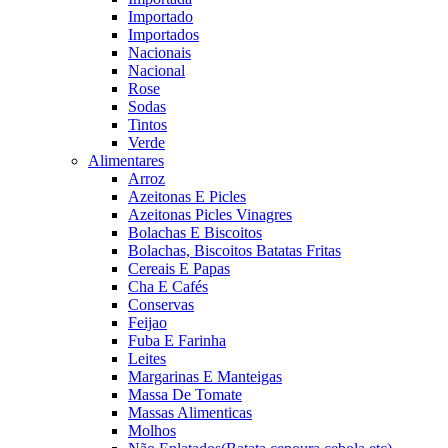
Importado
Importados
Nacionais
Nacional
Rose
Sodas
Tintos
Verde
Alimentares
Arroz
Azeitonas E Picles
Azeitonas Picles Vinagres
Bolachas E Biscoitos
Bolachas, Biscoitos Batatas Fritas
Cereais E Papas
Cha E Cafés
Conservas
Feijao
Fuba E Farinha
Leites
Margarinas E Manteigas
Massa De Tomate
Massas Alimenticas
Molhos