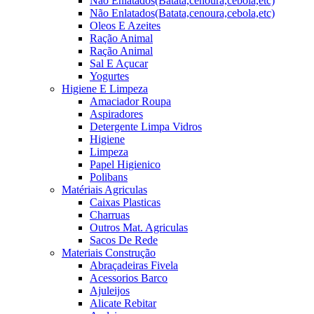
Não Enlatados(Batata,cenoura,cebola,etc)
Não Enlatados(Batata,cenoura,cebola,etc)
Oleos E Azeites
Ração Animal
Ração Animal
Sal E Açucar
Yogurtes
Higiene E Limpeza
Amaciador Roupa
Aspiradores
Detergente Limpa Vidros
Higiene
Limpeza
Papel Higienico
Polibans
Matériais Agriculas
Caixas Plasticas
Charruas
Outros Mat. Agriculas
Sacos De Rede
Materiais Construção
Abraçadeiras Fivela
Acessorios Barco
Ajuleijos
Alicate Rebitar