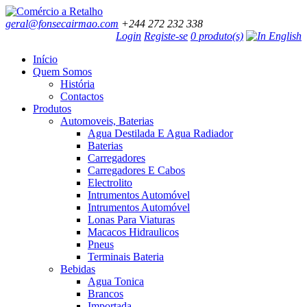
geral@fonsecairmao.com
+244 272 232 338
Login
Registe-se
0 produto(s)
Início
Quem Somos
História
Contactos
Produtos
Automoveis, Baterias
Agua Destilada E Agua Radiador
Baterias
Carregadores
Carregadores E Cabos
Electrolito
Intrumentos Automóvel
Intrumentos Automóvel
Lonas Para Viaturas
Macacos Hidraulicos
Pneus
Terminais Bateria
Bebidas
Agua Tonica
Brancos
Importada