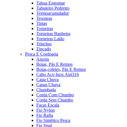
Tabua Engomar
Tabuleiro Pedreiro
Termoacumulador
Tesouras
Tintas
Torneiras
Torneiras Banheira
Torneiras Latão
Trinchas
Zincado
Pesca E Cordoaria
Anzois
Boias, Pás E Remos
Boias,coletes, Pás E Remos
Cabo Aço Inox Aisi316
Capa Chuva
Capas Chuva
Chumbada
Corda Com Chumbo
Corda Sem Chumbo
Facas Escala
Fio Nylon
Fio Rafia
Fio Sintético Pesca
Fio Sisal