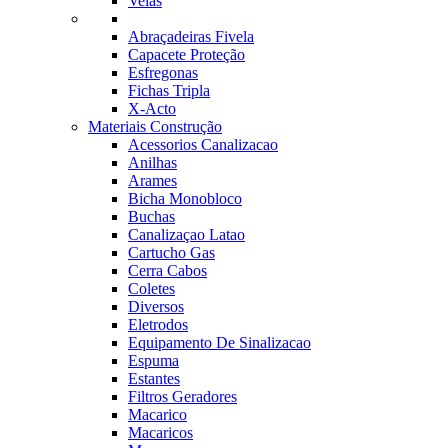
Velas
Abraçadeiras Fivela
Capacete Proteção
Esfregonas
Fichas Tripla
X-Acto
Materiais Construção
Acessorios Canalizacao
Anilhas
Arames
Bicha Monobloco
Buchas
Canalizaçao Latao
Cartucho Gas
Cerra Cabos
Coletes
Diversos
Eletrodos
Equipamento De Sinalizacao
Espuma
Estantes
Filtros Geradores
Macarico
Macaricos