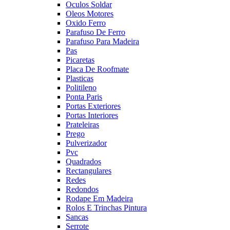
Oculos Soldar
Oleos Motores
Oxido Ferro
Parafuso De Ferro
Parafuso Para Madeira
Pas
Picaretas
Placa De Roofmate
Plasticas
Politileno
Ponta Paris
Portas Exteriores
Portas Interiores
Prateleiras
Prego
Pulverizador
Pvc
Quadrados
Rectangulares
Redes
Redondos
Rodape Em Madeira
Rolos E Trinchas Pintura
Sancas
Serrote