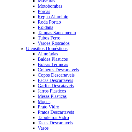
Mascaras
Motobombas
Porcas
Regua Aluminio
Roda Portao
Roldana
Tampas Saneamento
Tubos Ferro
Varoes Roscados
Utensilios Domésticos
Almofadas
Baldes Plasticos
Bolsas Termicas
Colheres Descartaveis
Copos Descartaveis
Facas Descartaveis
Garfos Descataveis
Jarros Plasticos
Mesas Plasticas
Mopas
Prato Vidro
Pratos Descartaveis
Tabuleiros Vidro
Tacas Descartaveis
Vasos