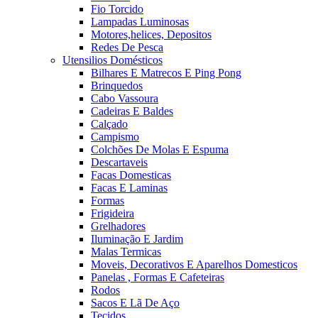
Fio Torcido
Lampadas Luminosas
Motores,helices, Depositos
Redes De Pesca
Utensilios Domésticos
Bilhares E Matrecos E Ping Pong
Brinquedos
Cabo Vassoura
Cadeiras E Baldes
Calçado
Campismo
Colchões De Molas E Espuma
Descartaveis
Facas Domesticas
Facas E Laminas
Formas
Frigideira
Grelhadores
Iluminação E Jardim
Malas Termicas
Moveis, Decorativos E Aparelhos Domesticos
Panelas , Formas E Cafeteiras
Rodos
Sacos E Lã De Aço
Tecidos