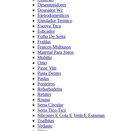
Desentupidores
Doseador Wc
Eletrodomesticos
Enrolador Termico
Escova Taca
Esticador
Folha De Serra
Fraldas
Frascos Multiusos
Material Para Jogos
Mobilia
Omo
Passe Vite
Pasta Dentes
Pastas
Ponteiros
Rebarbadeira
Rebites
Roupa
Serra Circular
Serra Tico-Tico
Silicones E Cola E Veda E Espumas
Toalhitas
Vedante