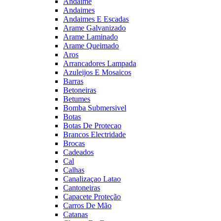
Andaime
Andaimes
Andaimes E Escadas
Arame Galvanizado
Arame Laminado
Arame Queimado
Aros
Arrancadores Lampada
Azuleijos E Mosaicos
Barras
Betoneiras
Betumes
Bomba Submersivel
Botas
Botas De Protecao
Brancos Electridade
Brocas
Cadeados
Cal
Calhas
Canalizaçao Latao
Cantoneiras
Capacete Proteção
Carros De Mão
Catanas