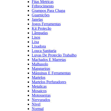
Fitas Metricas
Fribrocimento
Grampos Para Chapa
Guarnições
Janelas
Jogos Ferramentas
Kit Proteção
Lâmpadas
Lisos
Lixa
Lixadora
Louça Sanitaria
Luvas De Proteção Trabalho
Machados E Marretas
Malhasolo
Mangueiras
Máquinas E Ferramentas
Martelos
Martelos Perfuradores
Metalicas
Mosaicos
Motosserras
Nervurados
Nivel
Normal