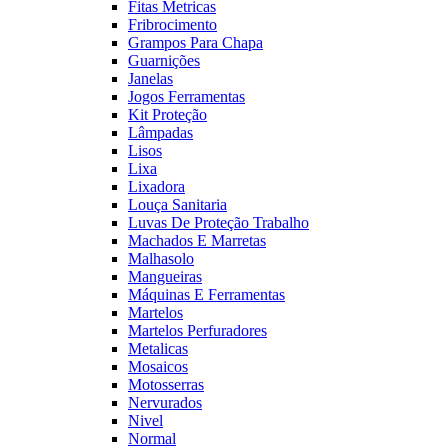
Fitas Metricas
Fribrocimento
Grampos Para Chapa
Guarnições
Janelas
Jogos Ferramentas
Kit Proteção
Lâmpadas
Lisos
Lixa
Lixadora
Louça Sanitaria
Luvas De Proteção Trabalho
Machados E Marretas
Malhasolo
Mangueiras
Máquinas E Ferramentas
Martelos
Martelos Perfuradores
Metalicas
Mosaicos
Motosserras
Nervurados
Nivel
Normal