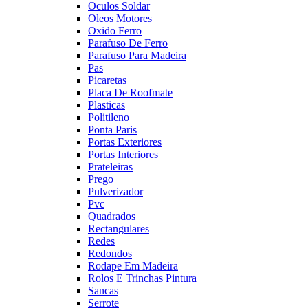
Oculos Soldar
Oleos Motores
Oxido Ferro
Parafuso De Ferro
Parafuso Para Madeira
Pas
Picaretas
Placa De Roofmate
Plasticas
Politileno
Ponta Paris
Portas Exteriores
Portas Interiores
Prateleiras
Prego
Pulverizador
Pvc
Quadrados
Rectangulares
Redes
Redondos
Rodape Em Madeira
Rolos E Trinchas Pintura
Sancas
Serrote