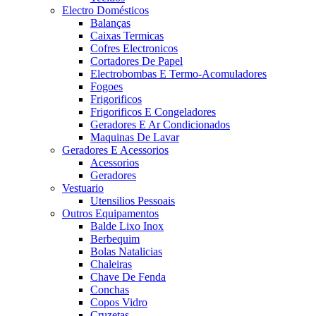
Electro Domésticos
Balanças
Caixas Termicas
Cofres Electronicos
Cortadores De Papel
Electrobombas E Termo-Acomuladores
Fogoes
Frigorificos
Frigorificos E Congeladores
Geradores E Ar Condicionados
Maquinas De Lavar
Geradores E Acessorios
Acessorios
Geradores
Vestuario
Utensilios Pessoais
Outros Equipamentos
Balde Lixo Inox
Berbequim
Bolas Natalicias
Chaleiras
Chave De Fenda
Conchas
Copos Vidro
Cruzetas