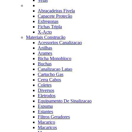
Velas
Abraçadeiras Fivela
Capacete Proteção
Esfregonas
Fichas Tripla
X-Acto
Materiais Construção
Acessorios Canalizacao
Anilhas
Arames
Bicha Monobloco
Buchas
Canalizaçao Latao
Cartucho Gas
Cerra Cabos
Coletes
Diversos
Eletrodos
Equipamento De Sinalizacao
Espuma
Estantes
Filtros Geradores
Macarico
Macaricos