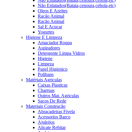
Não Enlatados(Batata,cenoura,cebola,etc)
Não Enlatados(Batata,cenoura,cebola,etc)
Oleos E Azeites
Ração Animal
Ração Animal
Sal E Açucar
Yogurtes
Higiene E Limpeza
Amaciador Roupa
Aspiradores
Detergente Limpa Vidros
Higiene
Limpeza
Papel Higienico
Polibans
Matériais Agriculas
Caixas Plasticas
Charruas
Outros Mat. Agriculas
Sacos De Rede
Materiais Construção
Abraçadeiras Fivela
Acessorios Barco
Ajuleijos
Alicate Rebitar