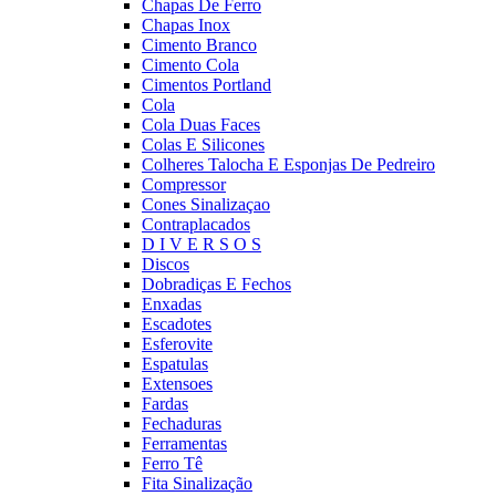
Chapas De Ferro
Chapas Inox
Cimento Branco
Cimento Cola
Cimentos Portland
Cola
Cola Duas Faces
Colas E Silicones
Colheres Talocha E Esponjas De Pedreiro
Compressor
Cones Sinalizaçao
Contraplacados
D I V E R S O S
Discos
Dobradiças E Fechos
Enxadas
Escadotes
Esferovite
Espatulas
Extensoes
Fardas
Fechaduras
Ferramentas
Ferro Tê
Fita Sinalização