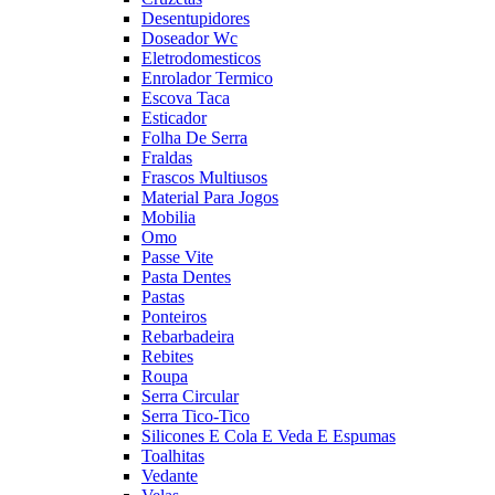
Desentupidores
Doseador Wc
Eletrodomesticos
Enrolador Termico
Escova Taca
Esticador
Folha De Serra
Fraldas
Frascos Multiusos
Material Para Jogos
Mobilia
Omo
Passe Vite
Pasta Dentes
Pastas
Ponteiros
Rebarbadeira
Rebites
Roupa
Serra Circular
Serra Tico-Tico
Silicones E Cola E Veda E Espumas
Toalhitas
Vedante