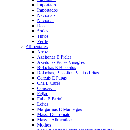
Importado
Importados
Nacionais
Nacional
Rose
Sodas
Tintos
Verde
Alimentares
Arroz
Azeitonas E Picles
Azeitonas Picles Vinagres
Bolachas E Biscoitos
Bolachas, Biscoitos Batatas Fritas
Cereais E Papas
Cha E Cafés
Conservas
Feijao
Fuba E Farinha
Leites
Margarinas E Manteigas
Massa De Tomate
Massas Alimenticas
Molhos