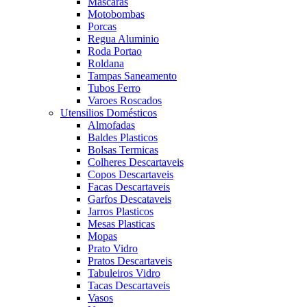
Mascaras
Motobombas
Porcas
Regua Aluminio
Roda Portao
Roldana
Tampas Saneamento
Tubos Ferro
Varoes Roscados
Utensilios Domésticos
Almofadas
Baldes Plasticos
Bolsas Termicas
Colheres Descartaveis
Copos Descartaveis
Facas Descartaveis
Garfos Descataveis
Jarros Plasticos
Mesas Plasticas
Mopas
Prato Vidro
Pratos Descartaveis
Tabuleiros Vidro
Tacas Descartaveis
Vasos