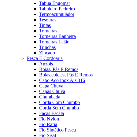
Tabua Engomar
Tabuleiro Pedreiro
Termoacumulador
Tesouras
Tintas
Torneiras
Torneiras Banheira
Torneiras Latão
Trinchas
Zincado
Pesca E Cordoaria
Anzois
Boias, Pás E Remos
Boias,coletes, Pás E Remos
Cabo Aço Inox Aisi316
Capa Chuva
Capas Chuva
Chumbada
Corda Com Chumbo
Corda Sem Chumbo
Facas Escala
Fio Nylon
Fio Rafia
Fio Sintético Pesca
Fio Sisal