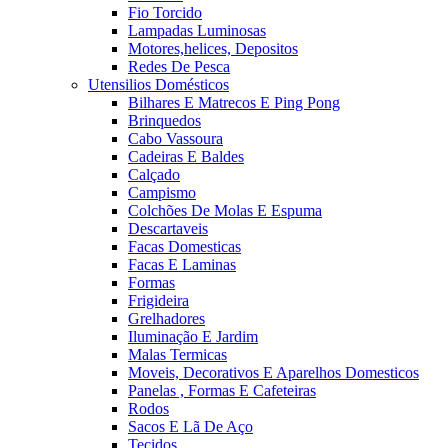
Fio Torcido
Lampadas Luminosas
Motores,helices, Depositos
Redes De Pesca
Utensilios Domésticos
Bilhares E Matrecos E Ping Pong
Brinquedos
Cabo Vassoura
Cadeiras E Baldes
Calçado
Campismo
Colchões De Molas E Espuma
Descartaveis
Facas Domesticas
Facas E Laminas
Formas
Frigideira
Grelhadores
Iluminação E Jardim
Malas Termicas
Moveis, Decorativos E Aparelhos Domesticos
Panelas , Formas E Cafeteiras
Rodos
Sacos E Lã De Aço
Tecidos