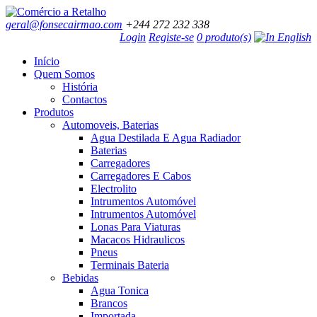
geral@fonsecairmao.com
+244 272 232 338
Login
Registe-se
0 produto(s)
Início
Quem Somos
História
Contactos
Produtos
Automoveis, Baterias
Agua Destilada E Agua Radiador
Baterias
Carregadores
Carregadores E Cabos
Electrolito
Intrumentos Automóvel
Intrumentos Automóvel
Lonas Para Viaturas
Macacos Hidraulicos
Pneus
Terminais Bateria
Bebidas
Agua Tonica
Brancos
Importada