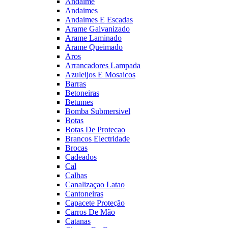
Andaime
Andaimes
Andaimes E Escadas
Arame Galvanizado
Arame Laminado
Arame Queimado
Aros
Arrancadores Lampada
Azuleijos E Mosaicos
Barras
Betoneiras
Betumes
Bomba Submersivel
Botas
Botas De Protecao
Brancos Electridade
Brocas
Cadeados
Cal
Calhas
Canalizaçao Latao
Cantoneiras
Capacete Proteção
Carros De Mão
Catanas