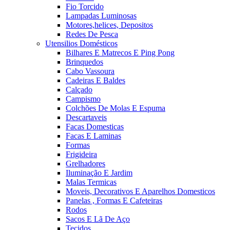
Fio Torcido
Lampadas Luminosas
Motores,helices, Depositos
Redes De Pesca
Utensilios Domésticos
Bilhares E Matrecos E Ping Pong
Brinquedos
Cabo Vassoura
Cadeiras E Baldes
Calçado
Campismo
Colchões De Molas E Espuma
Descartaveis
Facas Domesticas
Facas E Laminas
Formas
Frigideira
Grelhadores
Iluminação E Jardim
Malas Termicas
Moveis, Decorativos E Aparelhos Domesticos
Panelas , Formas E Cafeteiras
Rodos
Sacos E Lã De Aço
Tecidos