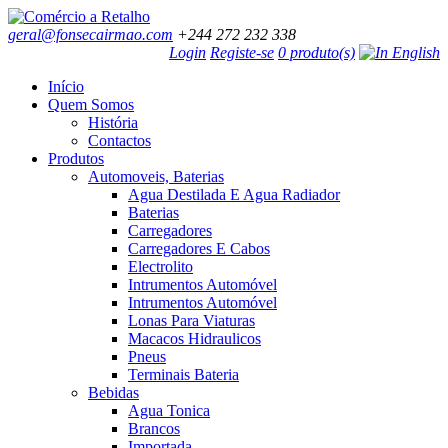
geral@fonsecairmao.com
+244 272 232 338
Login
Registe-se
0 produto(s)
Início
Quem Somos
História
Contactos
Produtos
Automoveis, Baterias
Agua Destilada E Agua Radiador
Baterias
Carregadores
Carregadores E Cabos
Electrolito
Intrumentos Automóvel
Intrumentos Automóvel
Lonas Para Viaturas
Macacos Hidraulicos
Pneus
Terminais Bateria
Bebidas
Agua Tonica
Brancos
Importada