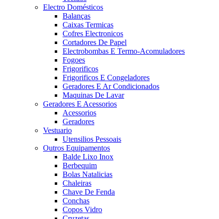
Electro Domésticos
Balanças
Caixas Termicas
Cofres Electronicos
Cortadores De Papel
Electrobombas E Termo-Acomuladores
Fogoes
Frigorificos
Frigorificos E Congeladores
Geradores E Ar Condicionados
Maquinas De Lavar
Geradores E Acessorios
Acessorios
Geradores
Vestuario
Utensilios Pessoais
Outros Equipamentos
Balde Lixo Inox
Berbequim
Bolas Natalicias
Chaleiras
Chave De Fenda
Conchas
Copos Vidro
Cruzetas