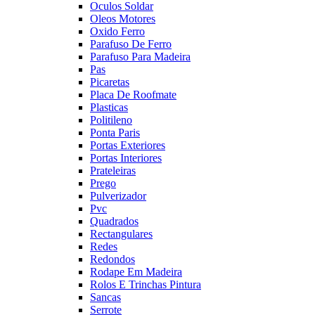
Oculos Soldar
Oleos Motores
Oxido Ferro
Parafuso De Ferro
Parafuso Para Madeira
Pas
Picaretas
Placa De Roofmate
Plasticas
Politileno
Ponta Paris
Portas Exteriores
Portas Interiores
Prateleiras
Prego
Pulverizador
Pvc
Quadrados
Rectangulares
Redes
Redondos
Rodape Em Madeira
Rolos E Trinchas Pintura
Sancas
Serrote