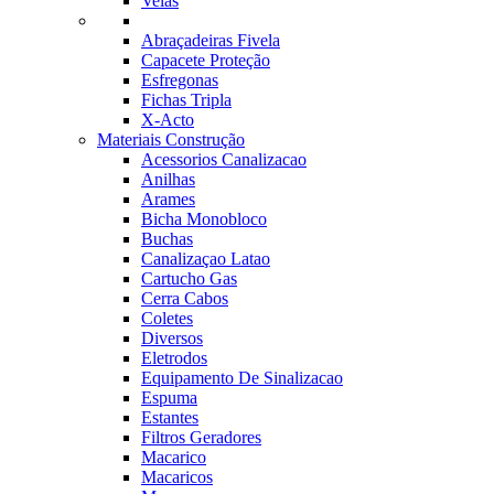
Velas
Abraçadeiras Fivela
Capacete Proteção
Esfregonas
Fichas Tripla
X-Acto
Materiais Construção
Acessorios Canalizacao
Anilhas
Arames
Bicha Monobloco
Buchas
Canalizaçao Latao
Cartucho Gas
Cerra Cabos
Coletes
Diversos
Eletrodos
Equipamento De Sinalizacao
Espuma
Estantes
Filtros Geradores
Macarico
Macaricos