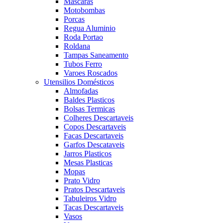
Mascaras
Motobombas
Porcas
Regua Aluminio
Roda Portao
Roldana
Tampas Saneamento
Tubos Ferro
Varoes Roscados
Utensilios Domésticos
Almofadas
Baldes Plasticos
Bolsas Termicas
Colheres Descartaveis
Copos Descartaveis
Facas Descartaveis
Garfos Descataveis
Jarros Plasticos
Mesas Plasticas
Mopas
Prato Vidro
Pratos Descartaveis
Tabuleiros Vidro
Tacas Descartaveis
Vasos