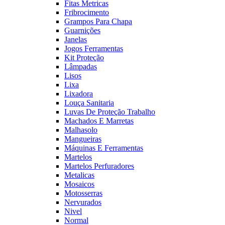
Fitas Metricas
Fribrocimento
Grampos Para Chapa
Guarnições
Janelas
Jogos Ferramentas
Kit Proteção
Lâmpadas
Lisos
Lixa
Lixadora
Louça Sanitaria
Luvas De Proteção Trabalho
Machados E Marretas
Malhasolo
Mangueiras
Máquinas E Ferramentas
Martelos
Martelos Perfuradores
Metalicas
Mosaicos
Motosserras
Nervurados
Nivel
Normal