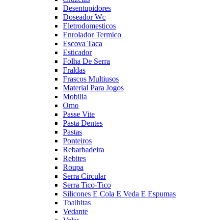
Desentupidores
Doseador Wc
Eletrodomesticos
Enrolador Termico
Escova Taca
Esticador
Folha De Serra
Fraldas
Frascos Multiusos
Material Para Jogos
Mobilia
Omo
Passe Vite
Pasta Dentes
Pastas
Ponteiros
Rebarbadeira
Rebites
Roupa
Serra Circular
Serra Tico-Tico
Silicones E Cola E Veda E Espumas
Toalhitas
Vedante