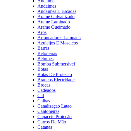
Andaime
Andaimes
Andaimes E Escadas
Arame Galvanizado
Arame Laminado
Arame Queimado
Aros
Arrancadores Lampada
Azuleijos E Mosaicos
Barras
Betoneiras
Betumes
Bomba Submersivel
Botas
Botas De Protecao
Brancos Electridade
Brocas
Cadeados
Cal
Calhas
Canalizaçao Latao
Cantoneiras
Capacete Proteção
Carros De Mão
Catanas