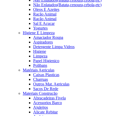
Não Enlatados(Batata,cenoura,cebola,etc)
Não Enlatados(Batata,cenoura,cebola,etc)
Oleos E Azeites
Ração Animal
Ração Animal
Sal E Açucar
Yogurtes
Higiene E Limpeza
Amaciador Roupa
Aspiradores
Detergente Limpa Vidros
Higiene
Limpeza
Papel Higienico
Polibans
Matériais Agriculas
Caixas Plasticas
Charruas
Outros Mat. Agriculas
Sacos De Rede
Materiais Construção
Abraçadeiras Fivela
Acessorios Barco
Ajuleijos
Alicate Rebitar