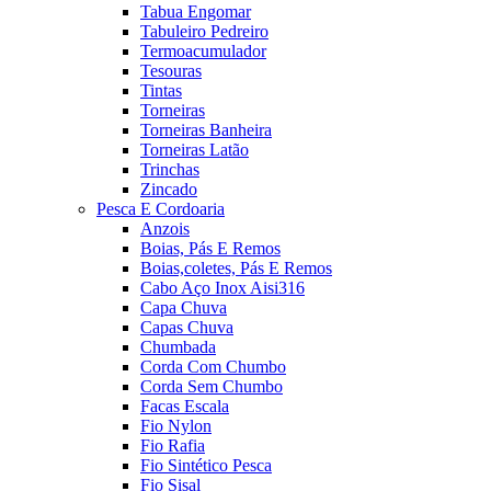
Tabua Engomar
Tabuleiro Pedreiro
Termoacumulador
Tesouras
Tintas
Torneiras
Torneiras Banheira
Torneiras Latão
Trinchas
Zincado
Pesca E Cordoaria
Anzois
Boias, Pás E Remos
Boias,coletes, Pás E Remos
Cabo Aço Inox Aisi316
Capa Chuva
Capas Chuva
Chumbada
Corda Com Chumbo
Corda Sem Chumbo
Facas Escala
Fio Nylon
Fio Rafia
Fio Sintético Pesca
Fio Sisal