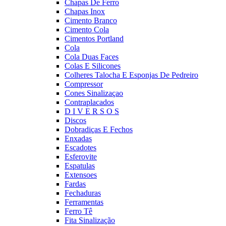
Chapas De Ferro
Chapas Inox
Cimento Branco
Cimento Cola
Cimentos Portland
Cola
Cola Duas Faces
Colas E Silicones
Colheres Talocha E Esponjas De Pedreiro
Compressor
Cones Sinalizaçao
Contraplacados
D I V E R S O S
Discos
Dobradiças E Fechos
Enxadas
Escadotes
Esferovite
Espatulas
Extensoes
Fardas
Fechaduras
Ferramentas
Ferro Tê
Fita Sinalização