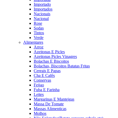
Importado
Importados
Nacionais
Nacional
Rose
Sodas
Tintos
Verde
Alimentares
Arroz
Azeitonas E Picles
Azeitonas Picles Vinagres
Bolachas E Biscoitos
Bolachas, Biscoitos Batatas Fritas
Cereais E Papas
Cha E Cafés
Conservas
Feijao
Fuba E Farinha
Leites
Margarinas E Manteigas
Massa De Tomate
Massas Alimenticas
Molhos