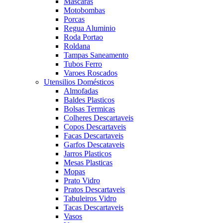
Mascaras
Motobombas
Porcas
Regua Aluminio
Roda Portao
Roldana
Tampas Saneamento
Tubos Ferro
Varoes Roscados
Utensilios Domésticos
Almofadas
Baldes Plasticos
Bolsas Termicas
Colheres Descartaveis
Copos Descartaveis
Facas Descartaveis
Garfos Descataveis
Jarros Plasticos
Mesas Plasticas
Mopas
Prato Vidro
Pratos Descartaveis
Tabuleiros Vidro
Tacas Descartaveis
Vasos