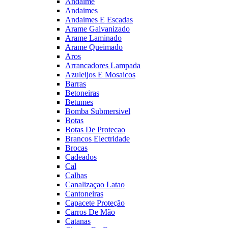
Andaime
Andaimes
Andaimes E Escadas
Arame Galvanizado
Arame Laminado
Arame Queimado
Aros
Arrancadores Lampada
Azuleijos E Mosaicos
Barras
Betoneiras
Betumes
Bomba Submersivel
Botas
Botas De Protecao
Brancos Electridade
Brocas
Cadeados
Cal
Calhas
Canalizaçao Latao
Cantoneiras
Capacete Proteção
Carros De Mão
Catanas