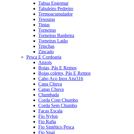
Tabua Engomar
Tabuleiro Pedreiro
Termoacumulador
Tesouras
Tintas
Torneiras
Torneiras Banheira
Torneiras Latão
Trinchas
Zincado
Pesca E Cordoaria
Anzois
Boias, Pás E Remos
Boias,coletes, Pás E Remos
Cabo Aço Inox Aisi316
Capa Chuva
Capas Chuva
Chumbada
Corda Com Chumbo
Corda Sem Chumbo
Facas Escala
Fio Nylon
Fio Rafia
Fio Sintético Pesca
Fio Sisal