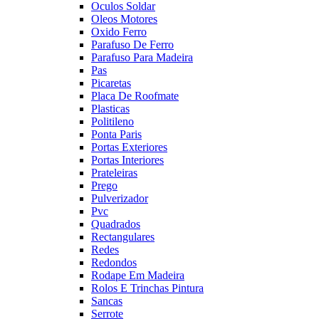
Oculos Soldar
Oleos Motores
Oxido Ferro
Parafuso De Ferro
Parafuso Para Madeira
Pas
Picaretas
Placa De Roofmate
Plasticas
Politileno
Ponta Paris
Portas Exteriores
Portas Interiores
Prateleiras
Prego
Pulverizador
Pvc
Quadrados
Rectangulares
Redes
Redondos
Rodape Em Madeira
Rolos E Trinchas Pintura
Sancas
Serrote