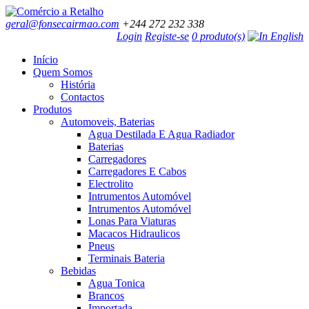
geral@fonsecairmao.com
+244 272 232 338
Login
Registe-se
0 produto(s)
Início
Quem Somos
História
Contactos
Produtos
Automoveis, Baterias
Agua Destilada E Agua Radiador
Baterias
Carregadores
Carregadores E Cabos
Electrolito
Intrumentos Automóvel
Intrumentos Automóvel
Lonas Para Viaturas
Macacos Hidraulicos
Pneus
Terminais Bateria
Bebidas
Agua Tonica
Brancos
Importada