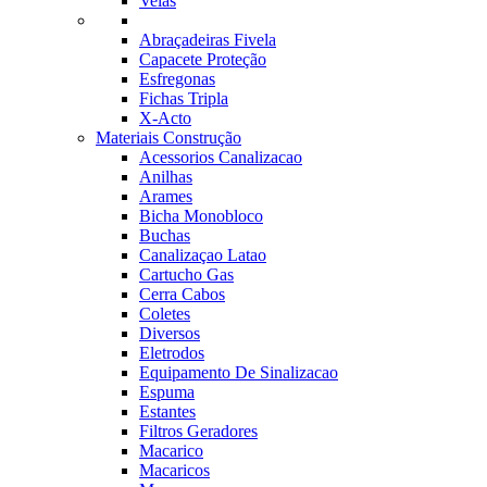
Velas
Abraçadeiras Fivela
Capacete Proteção
Esfregonas
Fichas Tripla
X-Acto
Materiais Construção
Acessorios Canalizacao
Anilhas
Arames
Bicha Monobloco
Buchas
Canalizaçao Latao
Cartucho Gas
Cerra Cabos
Coletes
Diversos
Eletrodos
Equipamento De Sinalizacao
Espuma
Estantes
Filtros Geradores
Macarico
Macaricos