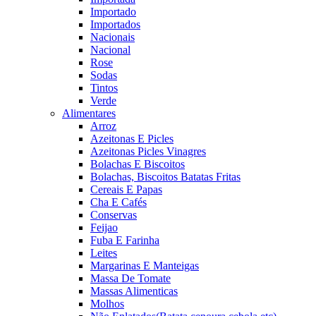
Importado
Importados
Nacionais
Nacional
Rose
Sodas
Tintos
Verde
Alimentares
Arroz
Azeitonas E Picles
Azeitonas Picles Vinagres
Bolachas E Biscoitos
Bolachas, Biscoitos Batatas Fritas
Cereais E Papas
Cha E Cafés
Conservas
Feijao
Fuba E Farinha
Leites
Margarinas E Manteigas
Massa De Tomate
Massas Alimenticas
Molhos