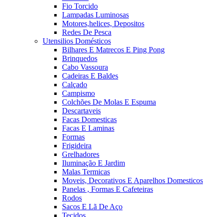
Fio Torcido
Lampadas Luminosas
Motores,helices, Depositos
Redes De Pesca
Utensilios Domésticos
Bilhares E Matrecos E Ping Pong
Brinquedos
Cabo Vassoura
Cadeiras E Baldes
Calçado
Campismo
Colchões De Molas E Espuma
Descartaveis
Facas Domesticas
Facas E Laminas
Formas
Frigideira
Grelhadores
Iluminação E Jardim
Malas Termicas
Moveis, Decorativos E Aparelhos Domesticos
Panelas , Formas E Cafeteiras
Rodos
Sacos E Lã De Aço
Tecidos