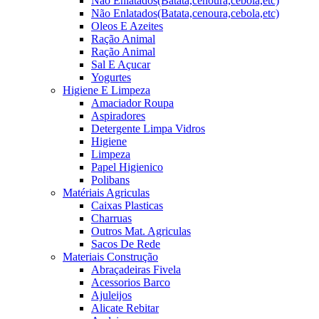
Não Enlatados(Batata,cenoura,cebola,etc)
Não Enlatados(Batata,cenoura,cebola,etc)
Oleos E Azeites
Ração Animal
Ração Animal
Sal E Açucar
Yogurtes
Higiene E Limpeza
Amaciador Roupa
Aspiradores
Detergente Limpa Vidros
Higiene
Limpeza
Papel Higienico
Polibans
Matériais Agriculas
Caixas Plasticas
Charruas
Outros Mat. Agriculas
Sacos De Rede
Materiais Construção
Abraçadeiras Fivela
Acessorios Barco
Ajuleijos
Alicate Rebitar