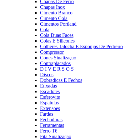
Chapas De Ferro
Chapas Inox
Cimento Branco
Cimento Cola
Cimentos Portland
Cola
Cola Duas Faces
Colas E Silicones
Colheres Talocha E Esponjas De Pedreiro
Compressor
Cones Sinalizaçao
Contraplacados
D I V E R S O S
Discos
Dobradiças E Fechos
Enxadas
Escadotes
Esferovite
Espatulas
Extensoes
Fardas
Fechaduras
Ferramentas
Ferro Tê
Fita Sinalização