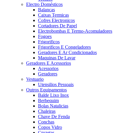
Electro Domésticos
Balanças
Caixas Termicas
Cofres Electronicos
Cortadores De Papel
Electrobombas E Termo-Acomuladores
Fogoes
Frigorificos
Frigorificos E Congeladores
Geradores E Ar Condicionados
Maquinas De Lavar
Geradores E Acessorios
Acessorios
Geradores
Vestuario
Utensilios Pessoais
Outros Equipamentos
Balde Lixo Inox
Berbequim
Bolas Natalicias
Chaleiras
Chave De Fenda
Conchas
Copos Vidro
Cruzetas