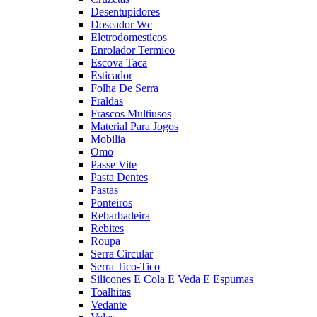
Desentupidores
Doseador Wc
Eletrodomesticos
Enrolador Termico
Escova Taca
Esticador
Folha De Serra
Fraldas
Frascos Multiusos
Material Para Jogos
Mobilia
Omo
Passe Vite
Pasta Dentes
Pastas
Ponteiros
Rebarbadeira
Rebites
Roupa
Serra Circular
Serra Tico-Tico
Silicones E Cola E Veda E Espumas
Toalhitas
Vedante