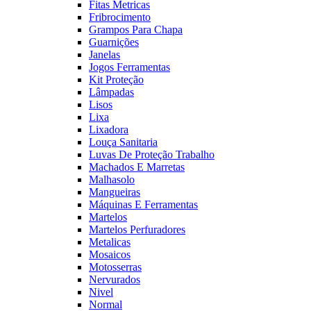
Fitas Metricas
Fribrocimento
Grampos Para Chapa
Guarnições
Janelas
Jogos Ferramentas
Kit Proteção
Lâmpadas
Lisos
Lixa
Lixadora
Louça Sanitaria
Luvas De Proteção Trabalho
Machados E Marretas
Malhasolo
Mangueiras
Máquinas E Ferramentas
Martelos
Martelos Perfuradores
Metalicas
Mosaicos
Motosserras
Nervurados
Nivel
Normal