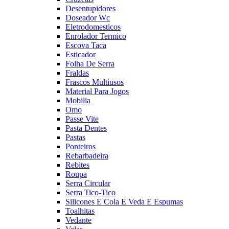
Desentupidores
Doseador Wc
Eletrodomesticos
Enrolador Termico
Escova Taca
Esticador
Folha De Serra
Fraldas
Frascos Multiusos
Material Para Jogos
Mobilia
Omo
Passe Vite
Pasta Dentes
Pastas
Ponteiros
Rebarbadeira
Rebites
Roupa
Serra Circular
Serra Tico-Tico
Silicones E Cola E Veda E Espumas
Toalhitas
Vedante