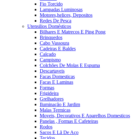
Fio Torcido
Lampadas Luminosas
Motores,helices, Depositos
Redes De Pesca
Utensilios Domésticos
Bilhares E Matrecos E Ping Pong
Brinquedos
Cabo Vassoura
Cadeiras E Baldes
Calçado
Campismo
Colchões De Molas E Espuma
Descartaveis
Facas Domesticas
Facas E Laminas
Formas
Frigideira
Grelhadores
Iluminação E Jardim
Malas Termicas
Moveis, Decorativos E Aparelhos Domesticos
Panelas , Formas E Cafeteiras
Rodos
Sacos E Lã De Aço
Tecidos