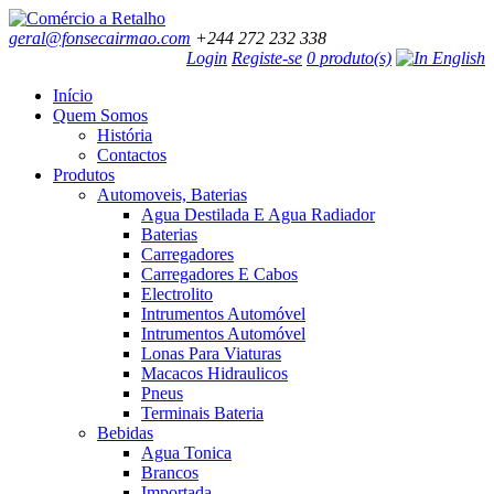
geral@fonsecairmao.com
+244 272 232 338
Login
Registe-se
0 produto(s)
Início
Quem Somos
História
Contactos
Produtos
Automoveis, Baterias
Agua Destilada E Agua Radiador
Baterias
Carregadores
Carregadores E Cabos
Electrolito
Intrumentos Automóvel
Intrumentos Automóvel
Lonas Para Viaturas
Macacos Hidraulicos
Pneus
Terminais Bateria
Bebidas
Agua Tonica
Brancos
Importada