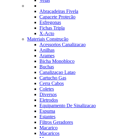
Velas
Abraçadeiras Fivela
Capacete Proteção
Esfregonas
Fichas Tripla
X-Acto
Materiais Construção
Acessorios Canalizacao
Anilhas
Arames
Bicha Monobloco
Buchas
Canalizaçao Latao
Cartucho Gas
Cerra Cabos
Coletes
Diversos
Eletrodos
Equipamento De Sinalizacao
Espuma
Estantes
Filtros Geradores
Macarico
Macaricos