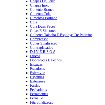
Chapas De Ferro
Chapas Inox
Cimento Branco
Cimento Cola
Cimentos Portland
Cola
Cola Duas Faces
Colas E Silicones
Colheres Talocha E Esponjas De Pedreiro
Compressor
Cones Sinalizaçao
Contraplacados
D I V E R S O S
Discos
Dobradiças E Fechos
Enxadas
Escadotes
Esferovite
Espatulas
Extensoes
Fardas
Fechaduras
Ferramentas
Ferro Tê
Fita Sinalização