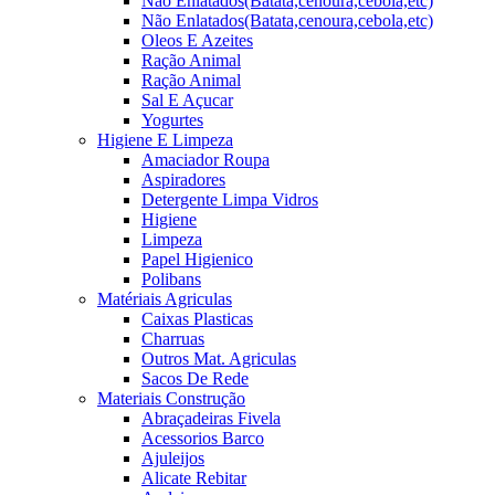
Não Enlatados(Batata,cenoura,cebola,etc)
Não Enlatados(Batata,cenoura,cebola,etc)
Oleos E Azeites
Ração Animal
Ração Animal
Sal E Açucar
Yogurtes
Higiene E Limpeza
Amaciador Roupa
Aspiradores
Detergente Limpa Vidros
Higiene
Limpeza
Papel Higienico
Polibans
Matériais Agriculas
Caixas Plasticas
Charruas
Outros Mat. Agriculas
Sacos De Rede
Materiais Construção
Abraçadeiras Fivela
Acessorios Barco
Ajuleijos
Alicate Rebitar