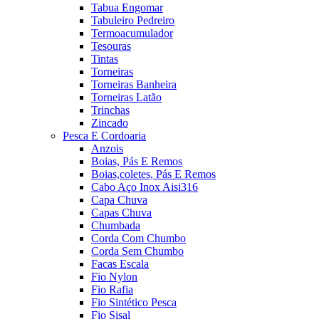
Tabua Engomar
Tabuleiro Pedreiro
Termoacumulador
Tesouras
Tintas
Torneiras
Torneiras Banheira
Torneiras Latão
Trinchas
Zincado
Pesca E Cordoaria
Anzois
Boias, Pás E Remos
Boias,coletes, Pás E Remos
Cabo Aço Inox Aisi316
Capa Chuva
Capas Chuva
Chumbada
Corda Com Chumbo
Corda Sem Chumbo
Facas Escala
Fio Nylon
Fio Rafia
Fio Sintético Pesca
Fio Sisal