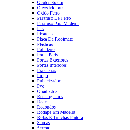
Oculos Soldar
Oleos Motores
Oxido Ferro
Parafuso De Ferro
Parafuso Para Madeira
Pas
Picaretas
Placa De Roofmate
Plasticas
Politileno
Ponta Paris
Portas Exteriores
Portas Interiores
Prateleiras
Prego
Pulverizador
Pvc
Quadrados
Rectangulares
Redes
Redondos
Rodape Em Madeira
Rolos E Trinchas Pintura
Sancas
Serrote