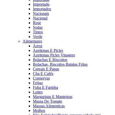
Importado
Importados
Nacionais
Nacional
Rose
Sodas
Tintos
Verde
Alimentares
Arroz
Azeitonas E Picles
Azeitonas Picles Vinagres
Bolachas E Biscoitos
Bolachas, Biscoitos Batatas Fritas
Cereais E Papas
Cha E Cafés
Conservas
Feijao
Fuba E Farinha
Leites
Margarinas E Manteigas
Massa De Tomate
Massas Alimenticas
Molhos