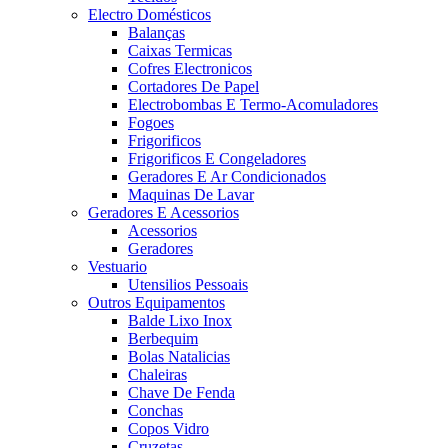
Electro Domésticos
Balanças
Caixas Termicas
Cofres Electronicos
Cortadores De Papel
Electrobombas E Termo-Acomuladores
Fogoes
Frigorificos
Frigorificos E Congeladores
Geradores E Ar Condicionados
Maquinas De Lavar
Geradores E Acessorios
Acessorios
Geradores
Vestuario
Utensilios Pessoais
Outros Equipamentos
Balde Lixo Inox
Berbequim
Bolas Natalicias
Chaleiras
Chave De Fenda
Conchas
Copos Vidro
Cruzetas