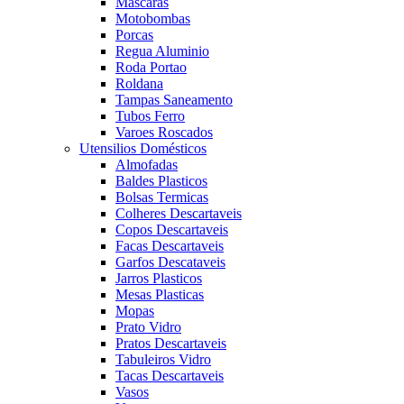
Mascaras
Motobombas
Porcas
Regua Aluminio
Roda Portao
Roldana
Tampas Saneamento
Tubos Ferro
Varoes Roscados
Utensilios Domésticos
Almofadas
Baldes Plasticos
Bolsas Termicas
Colheres Descartaveis
Copos Descartaveis
Facas Descartaveis
Garfos Descataveis
Jarros Plasticos
Mesas Plasticas
Mopas
Prato Vidro
Pratos Descartaveis
Tabuleiros Vidro
Tacas Descartaveis
Vasos