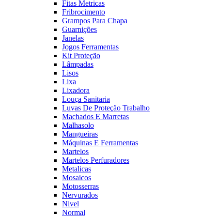
Fitas Metricas
Fribrocimento
Grampos Para Chapa
Guarnições
Janelas
Jogos Ferramentas
Kit Proteção
Lâmpadas
Lisos
Lixa
Lixadora
Louça Sanitaria
Luvas De Proteção Trabalho
Machados E Marretas
Malhasolo
Mangueiras
Máquinas E Ferramentas
Martelos
Martelos Perfuradores
Metalicas
Mosaicos
Motosserras
Nervurados
Nivel
Normal