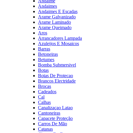
Andaime
Andaimes
Andaimes E Escadas
Arame Galvanizado
Arame Laminado
Arame Queimado
Aros
Arrancadores Lampada
Azuleijos E Mosaicos
Barras
Betoneiras
Betumes
Bomba Submersivel
Botas
Botas De Protecao
Brancos Electridade
Brocas
Cadeados
Cal
Calhas
Canalizaçao Latao
Cantoneiras
Capacete Proteção
Carros De Mão
Catanas