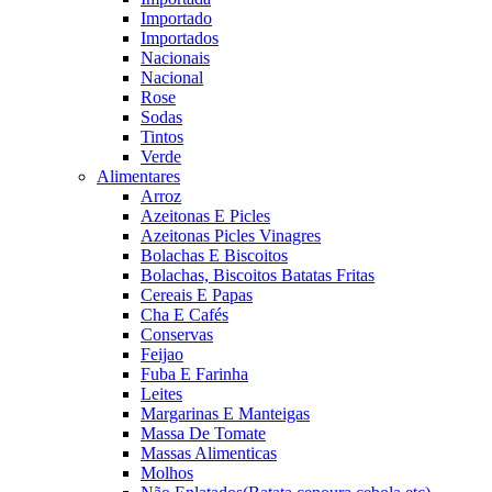
Importado
Importados
Nacionais
Nacional
Rose
Sodas
Tintos
Verde
Alimentares
Arroz
Azeitonas E Picles
Azeitonas Picles Vinagres
Bolachas E Biscoitos
Bolachas, Biscoitos Batatas Fritas
Cereais E Papas
Cha E Cafés
Conservas
Feijao
Fuba E Farinha
Leites
Margarinas E Manteigas
Massa De Tomate
Massas Alimenticas
Molhos