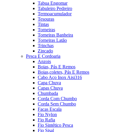
Tabua Engomar
Tabuleiro Pedreiro
Termoacumulador
Tesouras
Tintas
Torneiras
Torneiras Banheira
Torneiras Latão
Trinchas
Zincado
Pesca E Cordoaria
Anzois
Boias, Pás E Remos
Boias,coletes, Pás E Remos
Cabo Aço Inox Aisi316
Capa Chuva
Capas Chuva
Chumbada
Corda Com Chumbo
Corda Sem Chumbo
Facas Escala
Fio Nylon
Fio Rafia
Fio Sintético Pesca
Fio Sisal