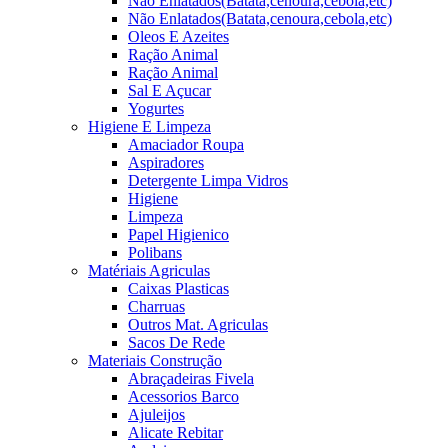
Não Enlatados(Batata,cenoura,cebola,etc)
Não Enlatados(Batata,cenoura,cebola,etc)
Oleos E Azeites
Ração Animal
Ração Animal
Sal E Açucar
Yogurtes
Higiene E Limpeza
Amaciador Roupa
Aspiradores
Detergente Limpa Vidros
Higiene
Limpeza
Papel Higienico
Polibans
Matériais Agriculas
Caixas Plasticas
Charruas
Outros Mat. Agriculas
Sacos De Rede
Materiais Construção
Abraçadeiras Fivela
Acessorios Barco
Ajuleijos
Alicate Rebitar