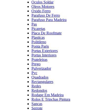
Oculos Soldar
Oleos Motores
Oxido Ferro
Parafuso De Ferro
Parafuso Para Madeira
Pas
Picaretas
Placa De Roofmate
Plasticas
Politileno
Ponta Paris
Portas Exteriores
Portas Interiores
Prateleiras
Prego
Pulverizador
Pvc
Quadrados
Rectangulares
Redes
Redondos
Rodape Em Madeira
Rolos E Trinchas Pintura
Sancas
Serrote