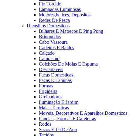
Fio Torcido
Lampadas Luminosas
Motores,helices, Depositos
Redes De Pesca
Utensilios Domésticos
Bilhares E Matrecos E Ping Pong
Brinquedos
Cabo Vassoura
Cadeiras E Baldes
Calçado
Campismo
Colchões De Molas E Espuma
Descartaveis
Facas Domesticas
Facas E Laminas
Formas
Frigideira
Grelhadores
Iluminação E Jardim
Malas Termicas
Moveis, Decorativos E Aparelhos Domesticos
Panelas , Formas E Cafeteiras
Rodos
Sacos E Lã De Aço
Tecidos