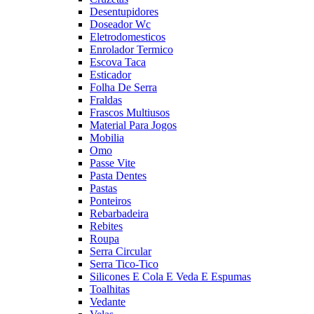
Desentupidores
Doseador Wc
Eletrodomesticos
Enrolador Termico
Escova Taca
Esticador
Folha De Serra
Fraldas
Frascos Multiusos
Material Para Jogos
Mobilia
Omo
Passe Vite
Pasta Dentes
Pastas
Ponteiros
Rebarbadeira
Rebites
Roupa
Serra Circular
Serra Tico-Tico
Silicones E Cola E Veda E Espumas
Toalhitas
Vedante