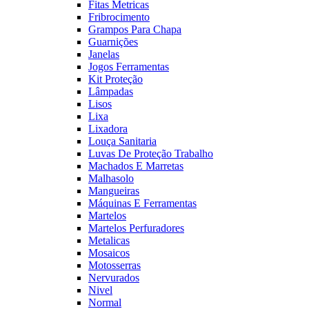
Fitas Metricas
Fribrocimento
Grampos Para Chapa
Guarnições
Janelas
Jogos Ferramentas
Kit Proteção
Lâmpadas
Lisos
Lixa
Lixadora
Louça Sanitaria
Luvas De Proteção Trabalho
Machados E Marretas
Malhasolo
Mangueiras
Máquinas E Ferramentas
Martelos
Martelos Perfuradores
Metalicas
Mosaicos
Motosserras
Nervurados
Nivel
Normal