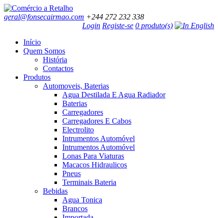
geral@fonsecairmao.com
+244 272 232 338
Login
Registe-se
0 produto(s)
Início
Quem Somos
História
Contactos
Produtos
Automoveis, Baterias
Agua Destilada E Agua Radiador
Baterias
Carregadores
Carregadores E Cabos
Electrolito
Intrumentos Automóvel
Intrumentos Automóvel
Lonas Para Viaturas
Macacos Hidraulicos
Pneus
Terminais Bateria
Bebidas
Agua Tonica
Brancos
Importada