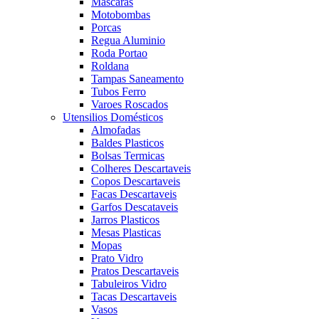
Mascaras
Motobombas
Porcas
Regua Aluminio
Roda Portao
Roldana
Tampas Saneamento
Tubos Ferro
Varoes Roscados
Utensilios Domésticos
Almofadas
Baldes Plasticos
Bolsas Termicas
Colheres Descartaveis
Copos Descartaveis
Facas Descartaveis
Garfos Descataveis
Jarros Plasticos
Mesas Plasticas
Mopas
Prato Vidro
Pratos Descartaveis
Tabuleiros Vidro
Tacas Descartaveis
Vasos