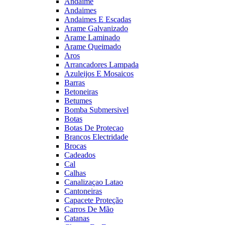
Andaime
Andaimes
Andaimes E Escadas
Arame Galvanizado
Arame Laminado
Arame Queimado
Aros
Arrancadores Lampada
Azuleijos E Mosaicos
Barras
Betoneiras
Betumes
Bomba Submersivel
Botas
Botas De Protecao
Brancos Electridade
Brocas
Cadeados
Cal
Calhas
Canalizaçao Latao
Cantoneiras
Capacete Proteção
Carros De Mão
Catanas