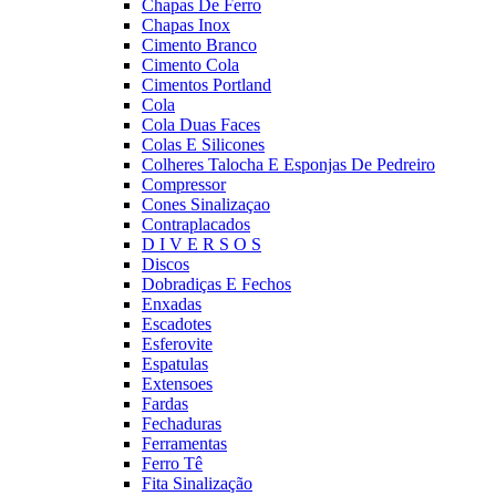
Chapas De Ferro
Chapas Inox
Cimento Branco
Cimento Cola
Cimentos Portland
Cola
Cola Duas Faces
Colas E Silicones
Colheres Talocha E Esponjas De Pedreiro
Compressor
Cones Sinalizaçao
Contraplacados
D I V E R S O S
Discos
Dobradiças E Fechos
Enxadas
Escadotes
Esferovite
Espatulas
Extensoes
Fardas
Fechaduras
Ferramentas
Ferro Tê
Fita Sinalização