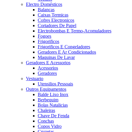
Electro Domésticos
Balanças
Caixas Termicas
Cofres Electronicos
Cortadores De Papel
Electrobombas E Termo-Acomuladores
Fogoes
Frigorificos
Frigorificos E Congeladores
Geradores E Ar Condicionados
Maquinas De Lavar
Geradores E Acessorios
Acessorios
Geradores
Vestuario
Utensilios Pessoais
Outros Equipamentos
Balde Lixo Inox
Berbequim
Bolas Natalicias
Chaleiras
Chave De Fenda
Conchas
Copos Vidro
Cruzetas