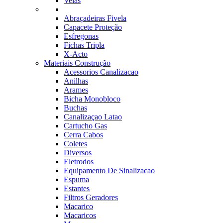
Velas
Abraçadeiras Fivela
Capacete Proteção
Esfregonas
Fichas Tripla
X-Acto
Materiais Construção
Acessorios Canalizacao
Anilhas
Arames
Bicha Monobloco
Buchas
Canalizaçao Latao
Cartucho Gas
Cerra Cabos
Coletes
Diversos
Eletrodos
Equipamento De Sinalizacao
Espuma
Estantes
Filtros Geradores
Macarico
Macaricos