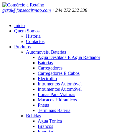
geral@fonsecairmao.com
+244 272 232 338
Início
Quem Somos
História
Contactos
Produtos
Automoveis, Baterias
Agua Destilada E Agua Radiador
Baterias
Carregadores
Carregadores E Cabos
Electrolito
Intrumentos Automóvel
Intrumentos Automóvel
Lonas Para Viaturas
Macacos Hidraulicos
Pneus
Terminais Bateria
Bebidas
Agua Tonica
Brancos
Importada