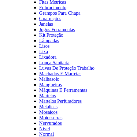
Fitas Metricas
Fribrocimento
Grampos Para Chapa
Guarnições
Janelas
Jogos Ferramentas
Kit Proteção
Lâmpadas
Lisos
Lixa
Lixadora
Louça Sanitaria
Luvas De Proteção Trabalho
Machados E Marretas
Malhasolo
Mangueiras
Máquinas E Ferramentas
Martelos
Martelos Perfuradores
Metalicas
Mosaicos
Motosserras
Nervurados
Nivel
Normal