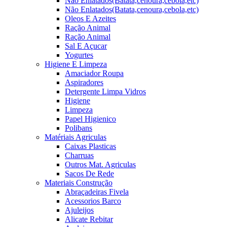
Não Enlatados(Batata,cenoura,cebola,etc)
Não Enlatados(Batata,cenoura,cebola,etc)
Oleos E Azeites
Ração Animal
Ração Animal
Sal E Açucar
Yogurtes
Higiene E Limpeza
Amaciador Roupa
Aspiradores
Detergente Limpa Vidros
Higiene
Limpeza
Papel Higienico
Polibans
Matériais Agriculas
Caixas Plasticas
Charruas
Outros Mat. Agriculas
Sacos De Rede
Materiais Construção
Abraçadeiras Fivela
Acessorios Barco
Ajuleijos
Alicate Rebitar