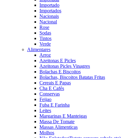
Importado
Importados
Nacionais
Nacional
Rose
Sodas
Tintos
Verde
Alimentares
Arroz
Azeitonas E Picles
Azeitonas Picles Vinagres
Bolachas E Biscoitos
Bolachas, Biscoitos Batatas Fritas
Cereais E Papas
Cha E Cafés
Conservas
Feijao
Fuba E Farinha
Leites
Margarinas E Manteigas
Massa De Tomate
Massas Alimenticas
Molhos