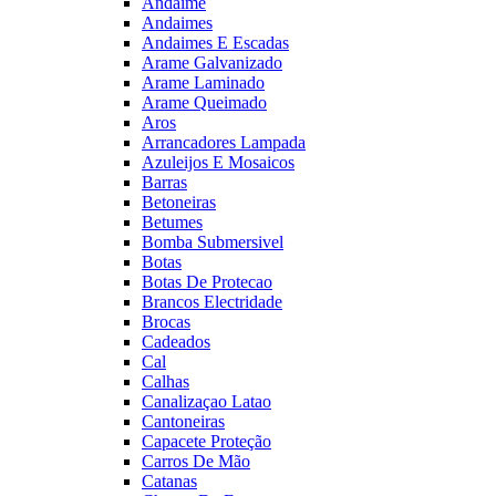
Andaime
Andaimes
Andaimes E Escadas
Arame Galvanizado
Arame Laminado
Arame Queimado
Aros
Arrancadores Lampada
Azuleijos E Mosaicos
Barras
Betoneiras
Betumes
Bomba Submersivel
Botas
Botas De Protecao
Brancos Electridade
Brocas
Cadeados
Cal
Calhas
Canalizaçao Latao
Cantoneiras
Capacete Proteção
Carros De Mão
Catanas