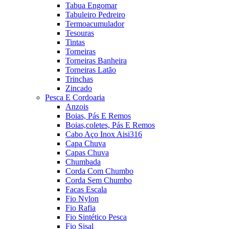
Tabua Engomar
Tabuleiro Pedreiro
Termoacumulador
Tesouras
Tintas
Torneiras
Torneiras Banheira
Torneiras Latão
Trinchas
Zincado
Pesca E Cordoaria
Anzois
Boias, Pás E Remos
Boias,coletes, Pás E Remos
Cabo Aço Inox Aisi316
Capa Chuva
Capas Chuva
Chumbada
Corda Com Chumbo
Corda Sem Chumbo
Facas Escala
Fio Nylon
Fio Rafia
Fio Sintético Pesca
Fio Sisal