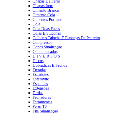
Chapas De Ferro
Chapas Inox
Cimento Branco
Cimento Cola
Cimentos Portland
Cola
Cola Duas Faces
Colas E Silicones
Colheres Talocha E Esponjas De Pedreiro
Compressor
Cones Sinalizaçao
Contraplacados
D I V E R S O S
Discos
Dobradiças E Fechos
Enxadas
Escadotes
Esferovite
Espatulas
Extensoes
Fardas
Fechaduras
Ferramentas
Ferro Tê
Fita Sinalização