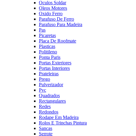
Oculos Soldar
Oleos Motores
Oxido Ferro
Parafuso De Ferro
Parafuso Para Madeira
Pas
Picaretas
Placa De Roofmate
Plasticas
Politileno
Ponta Paris
Portas Exteriores
Portas Interiores
Prateleiras
Prego
Pulverizador
Pvc
Quadrados
Rectangulares
Redes
Redondos
Rodape Em Madeira
Rolos E Trinchas Pintura
Sancas
Serrote