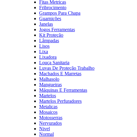
Fitas Metricas
Fribrocimento
Grampos Para Chapa
Guarnições
Janelas
Jogos Ferramentas
Kit Proteção
Lâmpadas
Lisos
Lixa
Lixadora
Louça Sanitaria
Luvas De Proteção Trabalho
Machados E Marretas
Malhasolo
Mangueiras
Máquinas E Ferramentas
Martelos
Martelos Perfuradores
Metalicas
Mosaicos
Motosserras
Nervurados
Nivel
Normal