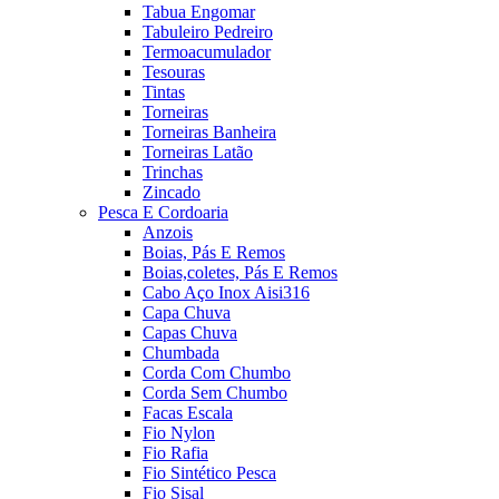
Tabua Engomar
Tabuleiro Pedreiro
Termoacumulador
Tesouras
Tintas
Torneiras
Torneiras Banheira
Torneiras Latão
Trinchas
Zincado
Pesca E Cordoaria
Anzois
Boias, Pás E Remos
Boias,coletes, Pás E Remos
Cabo Aço Inox Aisi316
Capa Chuva
Capas Chuva
Chumbada
Corda Com Chumbo
Corda Sem Chumbo
Facas Escala
Fio Nylon
Fio Rafia
Fio Sintético Pesca
Fio Sisal