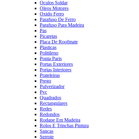
Oculos Soldar
Oleos Motores
Oxido Ferro
Parafuso De Ferro
Parafuso Para Madeira
Pas
Picaretas
Placa De Roofmate
Plasticas
Politileno
Ponta Paris
Portas Exteriores
Portas Interiores
Prateleiras
Prego
Pulverizador
Pvc
Quadrados
Rectangulares
Redes
Redondos
Rodape Em Madeira
Rolos E Trinchas Pintura
Sancas
Serrote