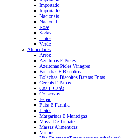
Importado
Importados
Nacionais
Nacional
Rose
Sodas
Tintos
Verde
Alimentares
Arroz
Azeitonas E Picles
Azeitonas Picles Vinagres
Bolachas E Biscoitos
Bolachas, Biscoitos Batatas Fritas
Cereais E Papas
Cha E Cafés
Conservas
Feijao
Fuba E Farinha
Leites
Margarinas E Manteigas
Massa De Tomate
Massas Alimenticas
Molhos