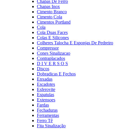
Chapas De Ferro
Chapas Inox
Cimento Branco
Cimento Cola
Cimentos Portland
Cola
Cola Duas Faces
Colas E Silicones
Colheres Talocha E Esponjas De Pedreiro
Compressor
Cones Sinalizaçao
Contraplacados
D I V E R S O S
Discos
Dobradiças E Fechos
Enxadas
Escadotes
Esferovite
Espatulas
Extensoes
Fardas
Fechaduras
Ferramentas
Ferro Tê
Fita Sinalização