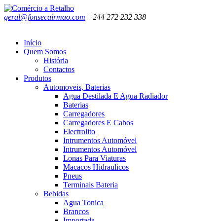
geral@fonsecairmao.com
+244 272 232 338
Início
Quem Somos
História
Contactos
Produtos
Automoveis, Baterias
Agua Destilada E Agua Radiador
Baterias
Carregadores
Carregadores E Cabos
Electrolito
Intrumentos Automóvel
Intrumentos Automóvel
Lonas Para Viaturas
Macacos Hidraulicos
Pneus
Terminais Bateria
Bebidas
Agua Tonica
Brancos
Importada