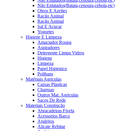
Não Enlatados(Batata,cenoura,cebola,etc)
Não Enlatados(Batata,cenoura,cebola,etc)
Oleos E Azeites
Ração Animal
Ração Animal
Sal E Açucar
Yogurtes
Higiene E Limpeza
Amaciador Roupa
Aspiradores
Detergente Limpa Vidros
Higiene
Limpeza
Papel Higienico
Polibans
Matériais Agriculas
Caixas Plasticas
Charruas
Outros Mat. Agriculas
Sacos De Rede
Materiais Construção
Abraçadeiras Fivela
Acessorios Barco
Ajuleijos
Alicate Rebitar