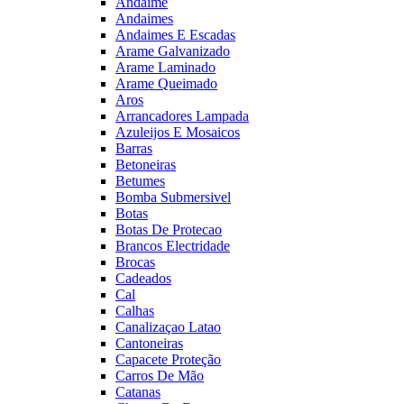
Andaime
Andaimes
Andaimes E Escadas
Arame Galvanizado
Arame Laminado
Arame Queimado
Aros
Arrancadores Lampada
Azuleijos E Mosaicos
Barras
Betoneiras
Betumes
Bomba Submersivel
Botas
Botas De Protecao
Brancos Electridade
Brocas
Cadeados
Cal
Calhas
Canalizaçao Latao
Cantoneiras
Capacete Proteção
Carros De Mão
Catanas