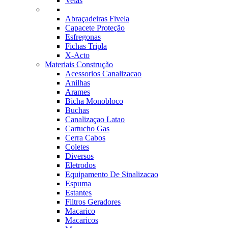
Velas
Abraçadeiras Fivela
Capacete Proteção
Esfregonas
Fichas Tripla
X-Acto
Materiais Construção
Acessorios Canalizacao
Anilhas
Arames
Bicha Monobloco
Buchas
Canalizaçao Latao
Cartucho Gas
Cerra Cabos
Coletes
Diversos
Eletrodos
Equipamento De Sinalizacao
Espuma
Estantes
Filtros Geradores
Macarico
Macaricos