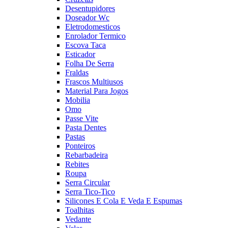
Desentupidores
Doseador Wc
Eletrodomesticos
Enrolador Termico
Escova Taca
Esticador
Folha De Serra
Fraldas
Frascos Multiusos
Material Para Jogos
Mobilia
Omo
Passe Vite
Pasta Dentes
Pastas
Ponteiros
Rebarbadeira
Rebites
Roupa
Serra Circular
Serra Tico-Tico
Silicones E Cola E Veda E Espumas
Toalhitas
Vedante