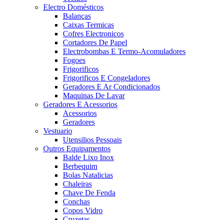
Electro Domésticos
Balanças
Caixas Termicas
Cofres Electronicos
Cortadores De Papel
Electrobombas E Termo-Acomuladores
Fogoes
Frigorificos
Frigorificos E Congeladores
Geradores E Ar Condicionados
Maquinas De Lavar
Geradores E Acessorios
Acessorios
Geradores
Vestuario
Utensilios Pessoais
Outros Equipamentos
Balde Lixo Inox
Berbequim
Bolas Natalicias
Chaleiras
Chave De Fenda
Conchas
Copos Vidro
Cruzetas