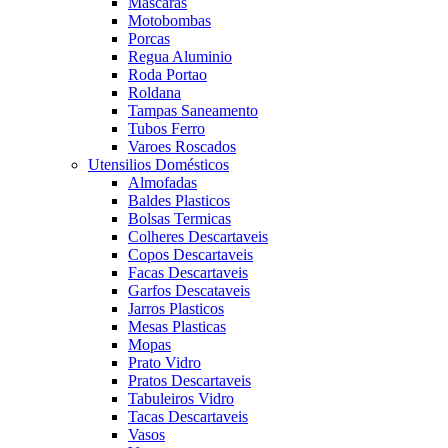
Mascaras
Motobombas
Porcas
Regua Aluminio
Roda Portao
Roldana
Tampas Saneamento
Tubos Ferro
Varoes Roscados
Utensilios Domésticos
Almofadas
Baldes Plasticos
Bolsas Termicas
Colheres Descartaveis
Copos Descartaveis
Facas Descartaveis
Garfos Descataveis
Jarros Plasticos
Mesas Plasticas
Mopas
Prato Vidro
Pratos Descartaveis
Tabuleiros Vidro
Tacas Descartaveis
Vasos