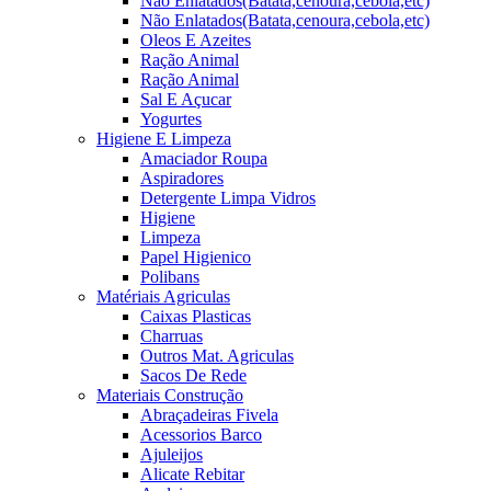
Não Enlatados(Batata,cenoura,cebola,etc)
Não Enlatados(Batata,cenoura,cebola,etc)
Oleos E Azeites
Ração Animal
Ração Animal
Sal E Açucar
Yogurtes
Higiene E Limpeza
Amaciador Roupa
Aspiradores
Detergente Limpa Vidros
Higiene
Limpeza
Papel Higienico
Polibans
Matériais Agriculas
Caixas Plasticas
Charruas
Outros Mat. Agriculas
Sacos De Rede
Materiais Construção
Abraçadeiras Fivela
Acessorios Barco
Ajuleijos
Alicate Rebitar