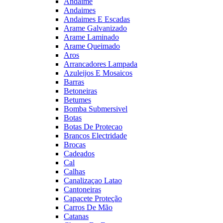
Andaime
Andaimes
Andaimes E Escadas
Arame Galvanizado
Arame Laminado
Arame Queimado
Aros
Arrancadores Lampada
Azuleijos E Mosaicos
Barras
Betoneiras
Betumes
Bomba Submersivel
Botas
Botas De Protecao
Brancos Electridade
Brocas
Cadeados
Cal
Calhas
Canalizaçao Latao
Cantoneiras
Capacete Proteção
Carros De Mão
Catanas