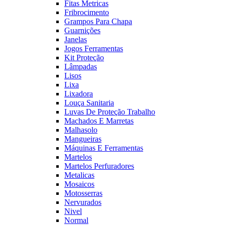
Fitas Metricas
Fribrocimento
Grampos Para Chapa
Guarnições
Janelas
Jogos Ferramentas
Kit Proteção
Lâmpadas
Lisos
Lixa
Lixadora
Louça Sanitaria
Luvas De Proteção Trabalho
Machados E Marretas
Malhasolo
Mangueiras
Máquinas E Ferramentas
Martelos
Martelos Perfuradores
Metalicas
Mosaicos
Motosserras
Nervurados
Nivel
Normal