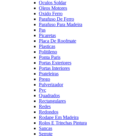
Oculos Soldar
Oleos Motores
Oxido Ferro
Parafuso De Ferro
Parafuso Para Madeira
Pas
Picaretas
Placa De Roofmate
Plasticas
Politileno
Ponta Paris
Portas Exteriores
Portas Interiores
Prateleiras
Prego
Pulverizador
Pvc
Quadrados
Rectangulares
Redes
Redondos
Rodape Em Madeira
Rolos E Trinchas Pintura
Sancas
Serrote