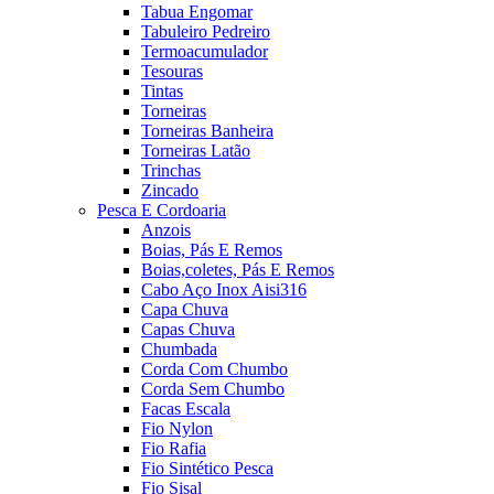
Tabua Engomar
Tabuleiro Pedreiro
Termoacumulador
Tesouras
Tintas
Torneiras
Torneiras Banheira
Torneiras Latão
Trinchas
Zincado
Pesca E Cordoaria
Anzois
Boias, Pás E Remos
Boias,coletes, Pás E Remos
Cabo Aço Inox Aisi316
Capa Chuva
Capas Chuva
Chumbada
Corda Com Chumbo
Corda Sem Chumbo
Facas Escala
Fio Nylon
Fio Rafia
Fio Sintético Pesca
Fio Sisal