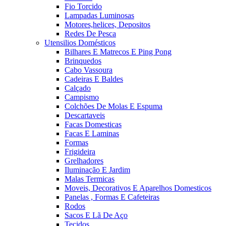
Fio Torcido
Lampadas Luminosas
Motores,helices, Depositos
Redes De Pesca
Utensilios Domésticos
Bilhares E Matrecos E Ping Pong
Brinquedos
Cabo Vassoura
Cadeiras E Baldes
Calçado
Campismo
Colchões De Molas E Espuma
Descartaveis
Facas Domesticas
Facas E Laminas
Formas
Frigideira
Grelhadores
Iluminação E Jardim
Malas Termicas
Moveis, Decorativos E Aparelhos Domesticos
Panelas , Formas E Cafeteiras
Rodos
Sacos E Lã De Aço
Tecidos