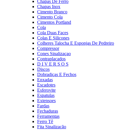
Chapas De Ferro
Chapas Inox
Cimento Branco
Cimento Cola
Cimentos Portland
Cola
Cola Duas Faces
Colas E Silicones
Colheres Talocha E Esponjas De Pedreiro
Compressor
Cones Sinalizaçao
Contraplacados
D I V E R S O S
Discos
Dobradiças E Fechos
Enxadas
Escadotes
Esferovite
Espatulas
Extensoes
Fardas
Fechaduras
Ferramentas
Ferro Tê
Fita Sinalização