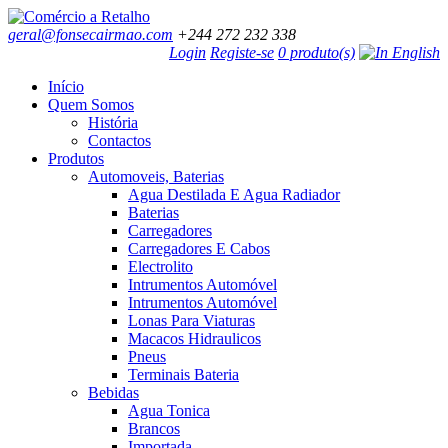
geral@fonsecairmao.com
+244 272 232 338
Login
Registe-se
0 produto(s)
Início
Quem Somos
História
Contactos
Produtos
Automoveis, Baterias
Agua Destilada E Agua Radiador
Baterias
Carregadores
Carregadores E Cabos
Electrolito
Intrumentos Automóvel
Intrumentos Automóvel
Lonas Para Viaturas
Macacos Hidraulicos
Pneus
Terminais Bateria
Bebidas
Agua Tonica
Brancos
Importada