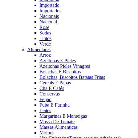
Importado
Importados
Nacionais
Nacional
Rose
Sodas
Tintos
Verde
Alimentares
Arroz
Azeitonas E Picles
Azeitonas Picles Vinagres
Bolachas E Biscoitos
Bolachas, Biscoitos Batatas Fritas
Cereais E Papas
Cha E Cafés
Conservas
Feijao
Fuba E Farinha
Leites
Margarinas E Manteigas
Massa De Tomate
Massas Alimenticas
Molhos