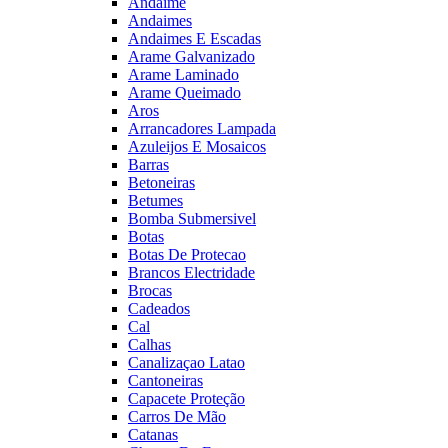
Andaime
Andaimes
Andaimes E Escadas
Arame Galvanizado
Arame Laminado
Arame Queimado
Aros
Arrancadores Lampada
Azuleijos E Mosaicos
Barras
Betoneiras
Betumes
Bomba Submersivel
Botas
Botas De Protecao
Brancos Electridade
Brocas
Cadeados
Cal
Calhas
Canalizaçao Latao
Cantoneiras
Capacete Proteção
Carros De Mão
Catanas