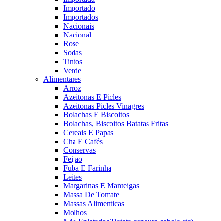
Importado
Importados
Nacionais
Nacional
Rose
Sodas
Tintos
Verde
Alimentares
Arroz
Azeitonas E Picles
Azeitonas Picles Vinagres
Bolachas E Biscoitos
Bolachas, Biscoitos Batatas Fritas
Cereais E Papas
Cha E Cafés
Conservas
Feijao
Fuba E Farinha
Leites
Margarinas E Manteigas
Massa De Tomate
Massas Alimenticas
Molhos