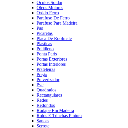
Oculos Soldar
Oleos Motores
Oxido Ferro
Parafuso De Ferro
Parafuso Para Madeira
Pas
Picaretas
Placa De Roofmate
Plasticas
Politileno
Ponta Paris
Portas Exteriores
Portas Interiores
Prateleiras
Prego
Pulverizador
Pvc
Quadrados
Rectangulares
Redes
Redondos
Rodape Em Madeira
Rolos E Trinchas Pintura
Sancas
Serrote