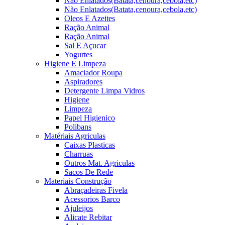
Não Enlatados(Batata,cenoura,cebola,etc)
Não Enlatados(Batata,cenoura,cebola,etc)
Oleos E Azeites
Ração Animal
Ração Animal
Sal E Açucar
Yogurtes
Higiene E Limpeza
Amaciador Roupa
Aspiradores
Detergente Limpa Vidros
Higiene
Limpeza
Papel Higienico
Polibans
Matériais Agriculas
Caixas Plasticas
Charruas
Outros Mat. Agriculas
Sacos De Rede
Materiais Construção
Abraçadeiras Fivela
Acessorios Barco
Ajuleijos
Alicate Rebitar