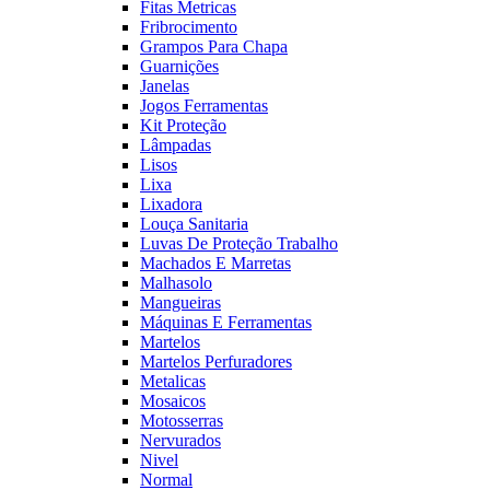
Fitas Metricas
Fribrocimento
Grampos Para Chapa
Guarnições
Janelas
Jogos Ferramentas
Kit Proteção
Lâmpadas
Lisos
Lixa
Lixadora
Louça Sanitaria
Luvas De Proteção Trabalho
Machados E Marretas
Malhasolo
Mangueiras
Máquinas E Ferramentas
Martelos
Martelos Perfuradores
Metalicas
Mosaicos
Motosserras
Nervurados
Nivel
Normal