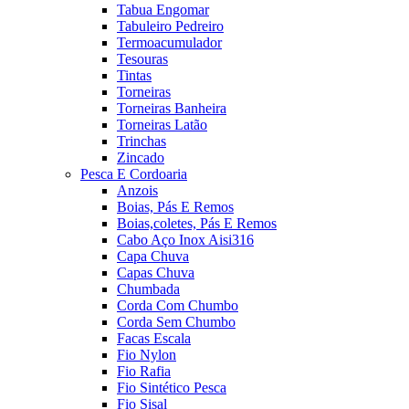
Tabua Engomar
Tabuleiro Pedreiro
Termoacumulador
Tesouras
Tintas
Torneiras
Torneiras Banheira
Torneiras Latão
Trinchas
Zincado
Pesca E Cordoaria
Anzois
Boias, Pás E Remos
Boias,coletes, Pás E Remos
Cabo Aço Inox Aisi316
Capa Chuva
Capas Chuva
Chumbada
Corda Com Chumbo
Corda Sem Chumbo
Facas Escala
Fio Nylon
Fio Rafia
Fio Sintético Pesca
Fio Sisal