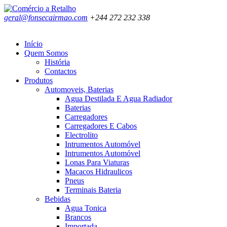
geral@fonsecairmao.com
+244 272 232 338
Início
Quem Somos
História
Contactos
Produtos
Automoveis, Baterias
Agua Destilada E Agua Radiador
Baterias
Carregadores
Carregadores E Cabos
Electrolito
Intrumentos Automóvel
Intrumentos Automóvel
Lonas Para Viaturas
Macacos Hidraulicos
Pneus
Terminais Bateria
Bebidas
Agua Tonica
Brancos
Importada