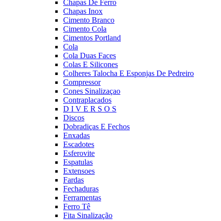
Chapas De Ferro
Chapas Inox
Cimento Branco
Cimento Cola
Cimentos Portland
Cola
Cola Duas Faces
Colas E Silicones
Colheres Talocha E Esponjas De Pedreiro
Compressor
Cones Sinalizaçao
Contraplacados
D I V E R S O S
Discos
Dobradiças E Fechos
Enxadas
Escadotes
Esferovite
Espatulas
Extensoes
Fardas
Fechaduras
Ferramentas
Ferro Tê
Fita Sinalização