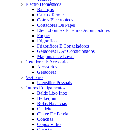
Electro Domésticos
Balanças
Caixas Termicas
Cofres Electronicos
Cortadores De Papel
Electrobombas E Termo-Acomuladores
Fogoes
Frigorificos
Frigorificos E Congeladores
Geradores E Ar Condicionados
Maquinas De Lavar
Geradores E Acessorios
Acessorios
Geradores
Vestuario
Utensilios Pessoais
Outros Equipamentos
Balde Lixo Inox
Berbequim
Bolas Natalicias
Chaleiras
Chave De Fenda
Conchas
Copos Vidro
Cruzetas