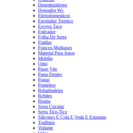
Desentupidores
Doseador Wc
Eletrodomesticos
Enrolador Termico
Escova Taca
Esticador
Folha De Serra
Fraldas
Frascos Multiusos
Material Para Jogos
Mobilia
Omo
Passe Vite
Pasta Dentes
Pastas
Ponteiros
Rebarbadeira
Rebites
Roupa
Serra Circular
Serra Tico-Tico
Silicones E Cola E Veda E Espumas
Toalhitas
Vedante