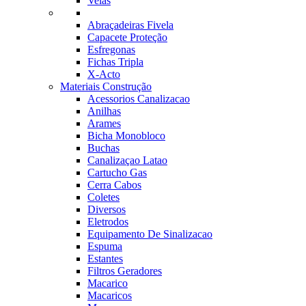
Velas
Abraçadeiras Fivela
Capacete Proteção
Esfregonas
Fichas Tripla
X-Acto
Materiais Construção
Acessorios Canalizacao
Anilhas
Arames
Bicha Monobloco
Buchas
Canalizaçao Latao
Cartucho Gas
Cerra Cabos
Coletes
Diversos
Eletrodos
Equipamento De Sinalizacao
Espuma
Estantes
Filtros Geradores
Macarico
Macaricos