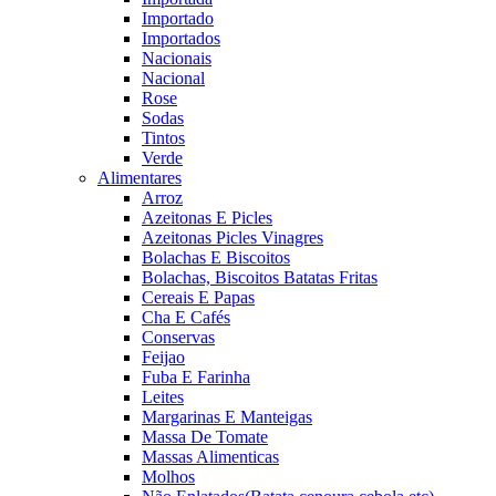
Importado
Importados
Nacionais
Nacional
Rose
Sodas
Tintos
Verde
Alimentares
Arroz
Azeitonas E Picles
Azeitonas Picles Vinagres
Bolachas E Biscoitos
Bolachas, Biscoitos Batatas Fritas
Cereais E Papas
Cha E Cafés
Conservas
Feijao
Fuba E Farinha
Leites
Margarinas E Manteigas
Massa De Tomate
Massas Alimenticas
Molhos