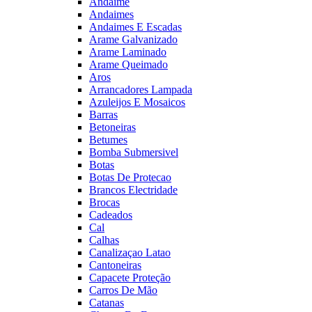
Andaime
Andaimes
Andaimes E Escadas
Arame Galvanizado
Arame Laminado
Arame Queimado
Aros
Arrancadores Lampada
Azuleijos E Mosaicos
Barras
Betoneiras
Betumes
Bomba Submersivel
Botas
Botas De Protecao
Brancos Electridade
Brocas
Cadeados
Cal
Calhas
Canalizaçao Latao
Cantoneiras
Capacete Proteção
Carros De Mão
Catanas