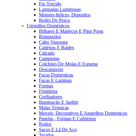
Fio Torcido
Lampadas Luminosas
Motores,helices, Depositos
Redes De Pesca
Utensilios Domésticos
Bilhares E Matrecos E Ping Pong
Brinquedos
Cabo Vassoura
Cadeiras E Baldes
Calçado
Campismo
Colchões De Molas E Espuma
Descartaveis
Facas Domesticas
Facas E Laminas
Formas
Frigideira
Grelhadores
Iluminação E Jardim
Malas Termicas
Moveis, Decorativos E Aparelhos Domesticos
Panelas , Formas E Cafeteiras
Rodos
Sacos E Lã De Aço
Tecidos