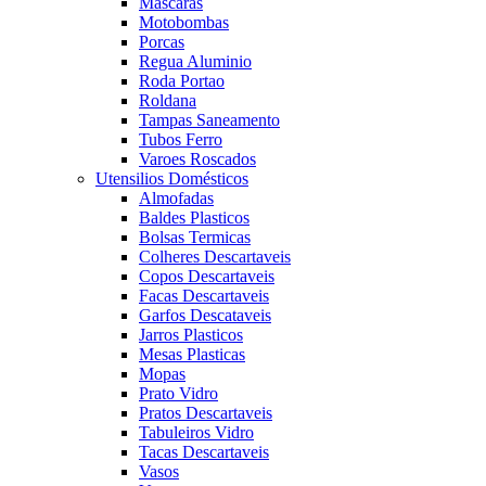
Mascaras
Motobombas
Porcas
Regua Aluminio
Roda Portao
Roldana
Tampas Saneamento
Tubos Ferro
Varoes Roscados
Utensilios Domésticos
Almofadas
Baldes Plasticos
Bolsas Termicas
Colheres Descartaveis
Copos Descartaveis
Facas Descartaveis
Garfos Descataveis
Jarros Plasticos
Mesas Plasticas
Mopas
Prato Vidro
Pratos Descartaveis
Tabuleiros Vidro
Tacas Descartaveis
Vasos