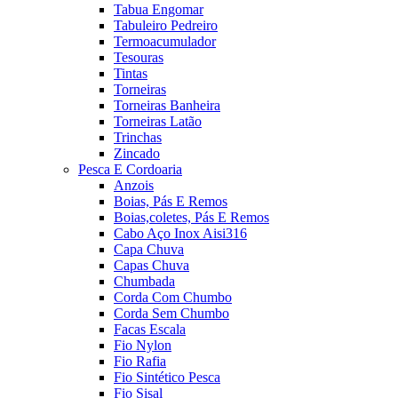
Tabua Engomar
Tabuleiro Pedreiro
Termoacumulador
Tesouras
Tintas
Torneiras
Torneiras Banheira
Torneiras Latão
Trinchas
Zincado
Pesca E Cordoaria
Anzois
Boias, Pás E Remos
Boias,coletes, Pás E Remos
Cabo Aço Inox Aisi316
Capa Chuva
Capas Chuva
Chumbada
Corda Com Chumbo
Corda Sem Chumbo
Facas Escala
Fio Nylon
Fio Rafia
Fio Sintético Pesca
Fio Sisal