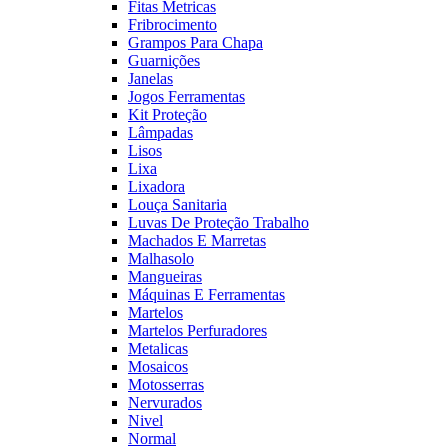
Fitas Metricas
Fribrocimento
Grampos Para Chapa
Guarnições
Janelas
Jogos Ferramentas
Kit Proteção
Lâmpadas
Lisos
Lixa
Lixadora
Louça Sanitaria
Luvas De Proteção Trabalho
Machados E Marretas
Malhasolo
Mangueiras
Máquinas E Ferramentas
Martelos
Martelos Perfuradores
Metalicas
Mosaicos
Motosserras
Nervurados
Nivel
Normal