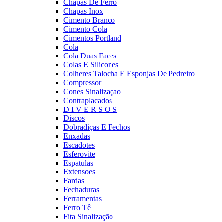
Chapas De Ferro
Chapas Inox
Cimento Branco
Cimento Cola
Cimentos Portland
Cola
Cola Duas Faces
Colas E Silicones
Colheres Talocha E Esponjas De Pedreiro
Compressor
Cones Sinalizaçao
Contraplacados
D I V E R S O S
Discos
Dobradiças E Fechos
Enxadas
Escadotes
Esferovite
Espatulas
Extensoes
Fardas
Fechaduras
Ferramentas
Ferro Tê
Fita Sinalização