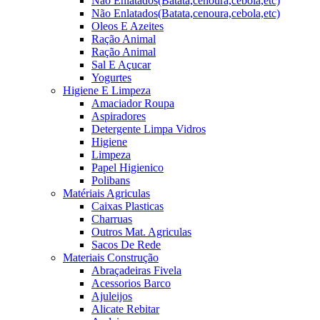
Não Enlatados(Batata,cenoura,cebola,etc)
Não Enlatados(Batata,cenoura,cebola,etc)
Oleos E Azeites
Ração Animal
Ração Animal
Sal E Açucar
Yogurtes
Higiene E Limpeza
Amaciador Roupa
Aspiradores
Detergente Limpa Vidros
Higiene
Limpeza
Papel Higienico
Polibans
Matériais Agriculas
Caixas Plasticas
Charruas
Outros Mat. Agriculas
Sacos De Rede
Materiais Construção
Abraçadeiras Fivela
Acessorios Barco
Ajuleijos
Alicate Rebitar