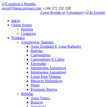
geral@fonsecairmao.com
+244 272 232 338
Login
Registe-se
0 produto(s)
Início
Quem Somos
História
Contactos
Produtos
Automoveis, Baterias
Agua Destilada E Agua Radiador
Baterias
Carregadores
Carregadores E Cabos
Electrolito
Intrumentos Automóvel
Intrumentos Automóvel
Lonas Para Viaturas
Macacos Hidraulicos
Pneus
Terminais Bateria
Bebidas
Agua Tonica
Brancos
Importada