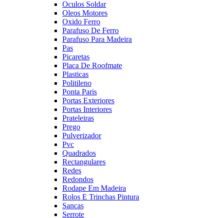
Oculos Soldar
Oleos Motores
Oxido Ferro
Parafuso De Ferro
Parafuso Para Madeira
Pas
Picaretas
Placa De Roofmate
Plasticas
Politileno
Ponta Paris
Portas Exteriores
Portas Interiores
Prateleiras
Prego
Pulverizador
Pvc
Quadrados
Rectangulares
Redes
Redondos
Rodape Em Madeira
Rolos E Trinchas Pintura
Sancas
Serrote