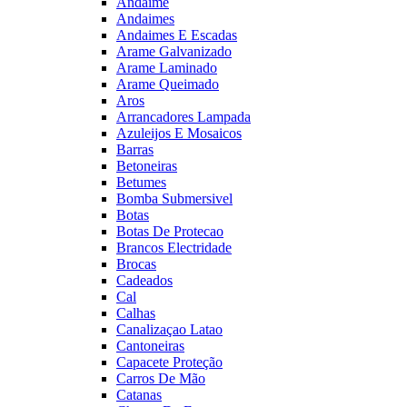
Andaime
Andaimes
Andaimes E Escadas
Arame Galvanizado
Arame Laminado
Arame Queimado
Aros
Arrancadores Lampada
Azuleijos E Mosaicos
Barras
Betoneiras
Betumes
Bomba Submersivel
Botas
Botas De Protecao
Brancos Electridade
Brocas
Cadeados
Cal
Calhas
Canalizaçao Latao
Cantoneiras
Capacete Proteção
Carros De Mão
Catanas