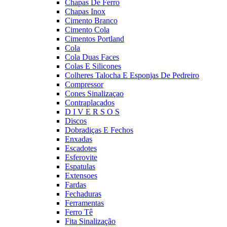
Chapas De Ferro
Chapas Inox
Cimento Branco
Cimento Cola
Cimentos Portland
Cola
Cola Duas Faces
Colas E Silicones
Colheres Talocha E Esponjas De Pedreiro
Compressor
Cones Sinalizaçao
Contraplacados
D I V E R S O S
Discos
Dobradiças E Fechos
Enxadas
Escadotes
Esferovite
Espatulas
Extensoes
Fardas
Fechaduras
Ferramentas
Ferro Tê
Fita Sinalização