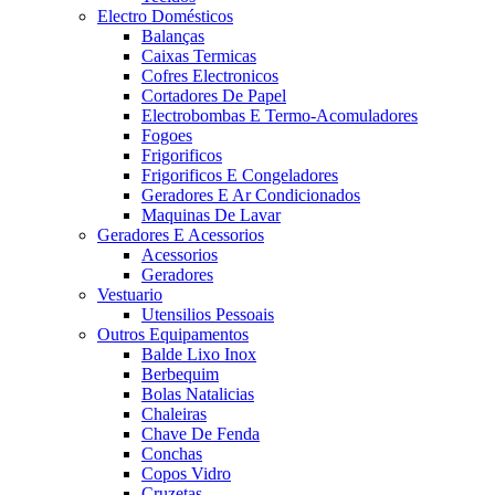
Electro Domésticos
Balanças
Caixas Termicas
Cofres Electronicos
Cortadores De Papel
Electrobombas E Termo-Acomuladores
Fogoes
Frigorificos
Frigorificos E Congeladores
Geradores E Ar Condicionados
Maquinas De Lavar
Geradores E Acessorios
Acessorios
Geradores
Vestuario
Utensilios Pessoais
Outros Equipamentos
Balde Lixo Inox
Berbequim
Bolas Natalicias
Chaleiras
Chave De Fenda
Conchas
Copos Vidro
Cruzetas