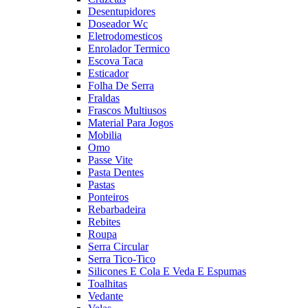
Desentupidores
Doseador Wc
Eletrodomesticos
Enrolador Termico
Escova Taca
Esticador
Folha De Serra
Fraldas
Frascos Multiusos
Material Para Jogos
Mobilia
Omo
Passe Vite
Pasta Dentes
Pastas
Ponteiros
Rebarbadeira
Rebites
Roupa
Serra Circular
Serra Tico-Tico
Silicones E Cola E Veda E Espumas
Toalhitas
Vedante