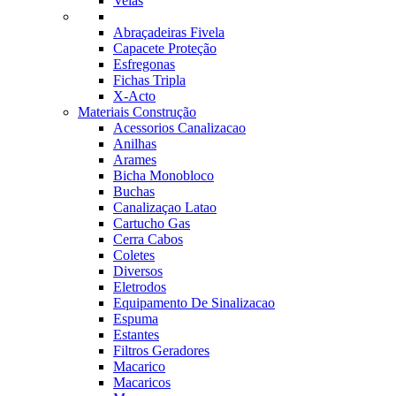
Velas
Abraçadeiras Fivela
Capacete Proteção
Esfregonas
Fichas Tripla
X-Acto
Materiais Construção
Acessorios Canalizacao
Anilhas
Arames
Bicha Monobloco
Buchas
Canalizaçao Latao
Cartucho Gas
Cerra Cabos
Coletes
Diversos
Eletrodos
Equipamento De Sinalizacao
Espuma
Estantes
Filtros Geradores
Macarico
Macaricos