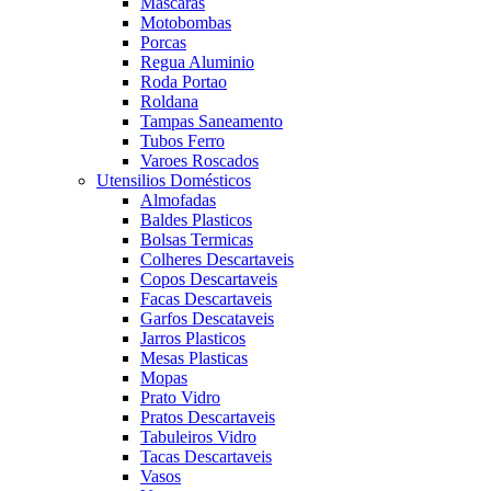
Mascaras
Motobombas
Porcas
Regua Aluminio
Roda Portao
Roldana
Tampas Saneamento
Tubos Ferro
Varoes Roscados
Utensilios Domésticos
Almofadas
Baldes Plasticos
Bolsas Termicas
Colheres Descartaveis
Copos Descartaveis
Facas Descartaveis
Garfos Descataveis
Jarros Plasticos
Mesas Plasticas
Mopas
Prato Vidro
Pratos Descartaveis
Tabuleiros Vidro
Tacas Descartaveis
Vasos