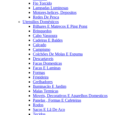
Fio Torcido
Lampadas Luminosas
Motores,helices, Depositos
Redes De Pesca
Utensilios Domésticos
Bilhares E Matrecos E Ping Pong
Brinquedos
Cabo Vassoura
Cadeiras E Baldes
Calçado
Campismo
Colchões De Molas E Espuma
Descartaveis
Facas Domesticas
Facas E Laminas
Formas
Frigideira
Grelhadores
Iluminação E Jardim
Malas Termicas
Moveis, Decorativos E Aparelhos Domesticos
Panelas , Formas E Cafeteiras
Rodos
Sacos E Lã De Aço
Tecidos