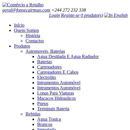
geral@fonsecairmao.com
+244 272 232 338
Login
Registe-se
0 produto(s)
Início
Quem Somos
História
Contactos
Produtos
Automoveis, Baterias
Agua Destilada E Agua Radiador
Baterias
Carregadores
Carregadores E Cabos
Electrolito
Intrumentos Automóvel
Intrumentos Automóvel
Lonas Para Viaturas
Macacos Hidraulicos
Pneus
Terminais Bateria
Bebidas
Agua Tonica
Brancos
Importada