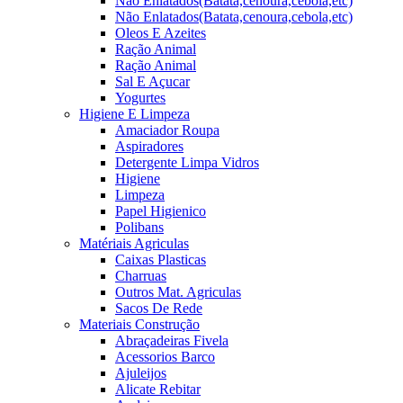
Não Enlatados(Batata,cenoura,cebola,etc)
Não Enlatados(Batata,cenoura,cebola,etc)
Oleos E Azeites
Ração Animal
Ração Animal
Sal E Açucar
Yogurtes
Higiene E Limpeza
Amaciador Roupa
Aspiradores
Detergente Limpa Vidros
Higiene
Limpeza
Papel Higienico
Polibans
Matériais Agriculas
Caixas Plasticas
Charruas
Outros Mat. Agriculas
Sacos De Rede
Materiais Construção
Abraçadeiras Fivela
Acessorios Barco
Ajuleijos
Alicate Rebitar