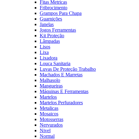
Fitas Metricas
Fribrocimento
Grampos Para Chapa
Guarnições
Janelas
Jogos Ferramentas
Kit Proteção
Lâmpadas
Lisos
Lixa
Lixadora
Louça Sanitaria
Luvas De Proteção Trabalho
Machados E Marretas
Malhasolo
Mangueiras
Máquinas E Ferramentas
Martelos
Martelos Perfuradores
Metalicas
Mosaicos
Motosserras
Nervurados
Nivel
Normal