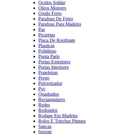
Oculos Soldar
Oleos Motores
Oxido Ferro
Parafuso De Ferro
Parafuso Para Madeira
Pas
Picaretas
Placa De Roofmate
Plasticas
Politileno
Ponta Paris
Portas Exteriores
Portas Interiores
Prateleiras
Prego
Pulverizador
Pvc
Quadrados
Rectangulares
Redes
Redondos
Rodape Em Madeira
Rolos E Trinchas Pintura
Sancas
Serrote