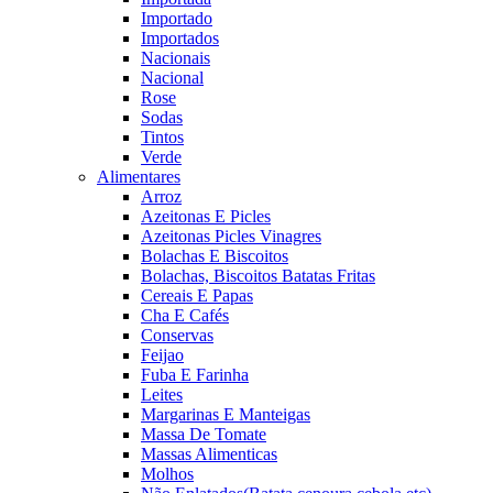
Importado
Importados
Nacionais
Nacional
Rose
Sodas
Tintos
Verde
Alimentares
Arroz
Azeitonas E Picles
Azeitonas Picles Vinagres
Bolachas E Biscoitos
Bolachas, Biscoitos Batatas Fritas
Cereais E Papas
Cha E Cafés
Conservas
Feijao
Fuba E Farinha
Leites
Margarinas E Manteigas
Massa De Tomate
Massas Alimenticas
Molhos