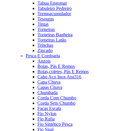
Tabua Engomar
Tabuleiro Pedreiro
Termoacumulador
Tesouras
Tintas
Torneiras
Torneiras Banheira
Torneiras Latão
Trinchas
Zincado
Pesca E Cordoaria
Anzois
Boias, Pás E Remos
Boias,coletes, Pás E Remos
Cabo Aço Inox Aisi316
Capa Chuva
Capas Chuva
Chumbada
Corda Com Chumbo
Corda Sem Chumbo
Facas Escala
Fio Nylon
Fio Rafia
Fio Sintético Pesca
Fio Sisal