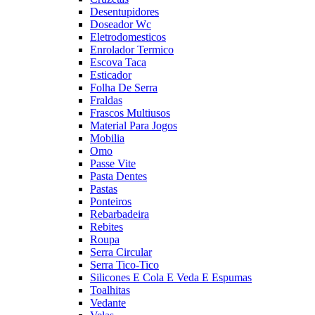
Desentupidores
Doseador Wc
Eletrodomesticos
Enrolador Termico
Escova Taca
Esticador
Folha De Serra
Fraldas
Frascos Multiusos
Material Para Jogos
Mobilia
Omo
Passe Vite
Pasta Dentes
Pastas
Ponteiros
Rebarbadeira
Rebites
Roupa
Serra Circular
Serra Tico-Tico
Silicones E Cola E Veda E Espumas
Toalhitas
Vedante