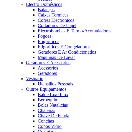
Electro Domésticos
Balanças
Caixas Termicas
Cofres Electronicos
Cortadores De Papel
Electrobombas E Termo-Acomuladores
Fogoes
Frigorificos
Frigorificos E Congeladores
Geradores E Ar Condicionados
Maquinas De Lavar
Geradores E Acessorios
Acessorios
Geradores
Vestuario
Utensilios Pessoais
Outros Equipamentos
Balde Lixo Inox
Berbequim
Bolas Natalicias
Chaleiras
Chave De Fenda
Conchas
Copos Vidro
Cruzetas