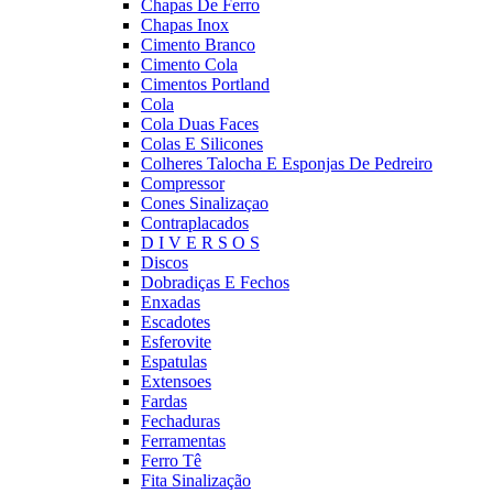
Chapas De Ferro
Chapas Inox
Cimento Branco
Cimento Cola
Cimentos Portland
Cola
Cola Duas Faces
Colas E Silicones
Colheres Talocha E Esponjas De Pedreiro
Compressor
Cones Sinalizaçao
Contraplacados
D I V E R S O S
Discos
Dobradiças E Fechos
Enxadas
Escadotes
Esferovite
Espatulas
Extensoes
Fardas
Fechaduras
Ferramentas
Ferro Tê
Fita Sinalização