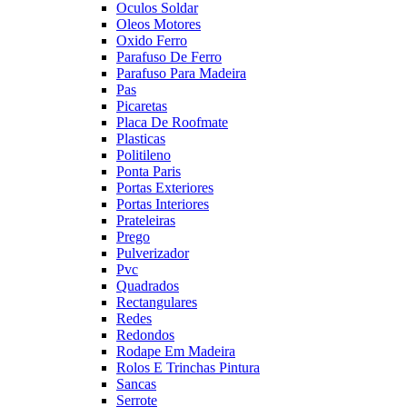
Oculos Soldar
Oleos Motores
Oxido Ferro
Parafuso De Ferro
Parafuso Para Madeira
Pas
Picaretas
Placa De Roofmate
Plasticas
Politileno
Ponta Paris
Portas Exteriores
Portas Interiores
Prateleiras
Prego
Pulverizador
Pvc
Quadrados
Rectangulares
Redes
Redondos
Rodape Em Madeira
Rolos E Trinchas Pintura
Sancas
Serrote