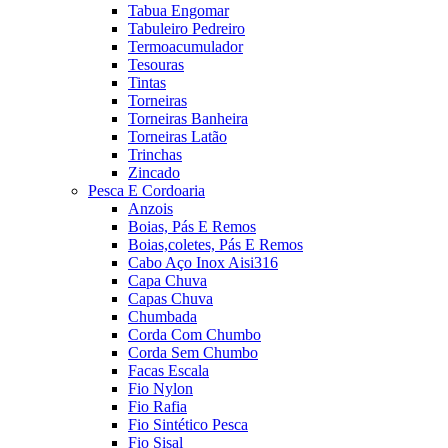
Tabua Engomar
Tabuleiro Pedreiro
Termoacumulador
Tesouras
Tintas
Torneiras
Torneiras Banheira
Torneiras Latão
Trinchas
Zincado
Pesca E Cordoaria
Anzois
Boias, Pás E Remos
Boias,coletes, Pás E Remos
Cabo Aço Inox Aisi316
Capa Chuva
Capas Chuva
Chumbada
Corda Com Chumbo
Corda Sem Chumbo
Facas Escala
Fio Nylon
Fio Rafia
Fio Sintético Pesca
Fio Sisal