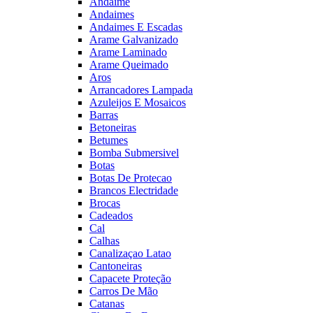
Andaime
Andaimes
Andaimes E Escadas
Arame Galvanizado
Arame Laminado
Arame Queimado
Aros
Arrancadores Lampada
Azuleijos E Mosaicos
Barras
Betoneiras
Betumes
Bomba Submersivel
Botas
Botas De Protecao
Brancos Electridade
Brocas
Cadeados
Cal
Calhas
Canalizaçao Latao
Cantoneiras
Capacete Proteção
Carros De Mão
Catanas