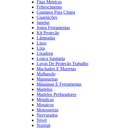
Fitas Metricas
Fribrocimento
Grampos Para Chapa
Guarnições
Janelas
Jogos Ferramentas
Kit Proteção
Lâmpadas
Lisos
Lixa
Lixadora
Louça Sanitaria
Luvas De Proteção Trabalho
Machados E Marretas
Malhasolo
Mangueiras
Máquinas E Ferramentas
Martelos
Martelos Perfuradores
Metalicas
Mosaicos
Motosserras
Nervurados
Nivel
Normal