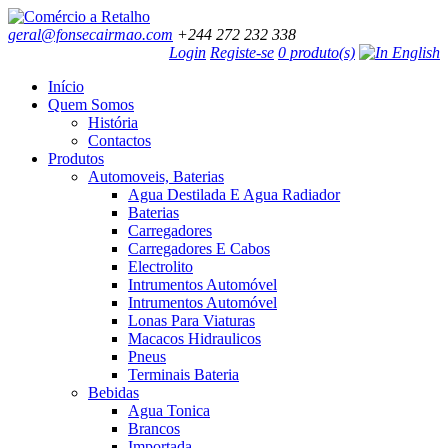
geral@fonsecairmao.com
+244 272 232 338
Login
Registe-se
0 produto(s)
Início
Quem Somos
História
Contactos
Produtos
Automoveis, Baterias
Agua Destilada E Agua Radiador
Baterias
Carregadores
Carregadores E Cabos
Electrolito
Intrumentos Automóvel
Intrumentos Automóvel
Lonas Para Viaturas
Macacos Hidraulicos
Pneus
Terminais Bateria
Bebidas
Agua Tonica
Brancos
Importada