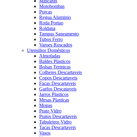
Mascaras
Motobombas
Porcas
Regua Aluminio
Roda Portao
Roldana
Tampas Saneamento
Tubos Ferro
Varoes Roscados
Utensilios Domésticos
Almofadas
Baldes Plasticos
Bolsas Termicas
Colheres Descartaveis
Copos Descartaveis
Facas Descartaveis
Garfos Descataveis
Jarros Plasticos
Mesas Plasticas
Mopas
Prato Vidro
Pratos Descartaveis
Tabuleiros Vidro
Tacas Descartaveis
Vasos