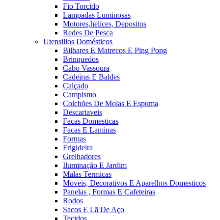
Fio Torcido
Lampadas Luminosas
Motores,helices, Depositos
Redes De Pesca
Utensilios Domésticos
Bilhares E Matrecos E Ping Pong
Brinquedos
Cabo Vassoura
Cadeiras E Baldes
Calçado
Campismo
Colchões De Molas E Espuma
Descartaveis
Facas Domesticas
Facas E Laminas
Formas
Frigideira
Grelhadores
Iluminação E Jardim
Malas Termicas
Moveis, Decorativos E Aparelhos Domesticos
Panelas , Formas E Cafeteiras
Rodos
Sacos E Lã De Aço
Tecidos