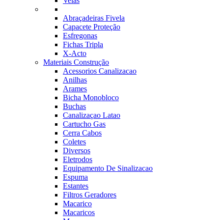
Velas
Abraçadeiras Fivela
Capacete Proteção
Esfregonas
Fichas Tripla
X-Acto
Materiais Construção
Acessorios Canalizacao
Anilhas
Arames
Bicha Monobloco
Buchas
Canalizaçao Latao
Cartucho Gas
Cerra Cabos
Coletes
Diversos
Eletrodos
Equipamento De Sinalizacao
Espuma
Estantes
Filtros Geradores
Macarico
Macaricos