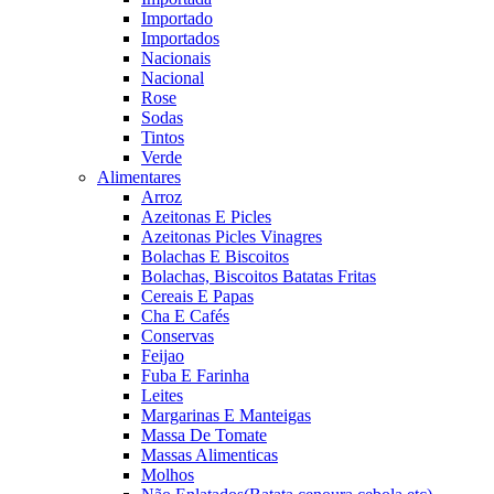
Importado
Importados
Nacionais
Nacional
Rose
Sodas
Tintos
Verde
Alimentares
Arroz
Azeitonas E Picles
Azeitonas Picles Vinagres
Bolachas E Biscoitos
Bolachas, Biscoitos Batatas Fritas
Cereais E Papas
Cha E Cafés
Conservas
Feijao
Fuba E Farinha
Leites
Margarinas E Manteigas
Massa De Tomate
Massas Alimenticas
Molhos