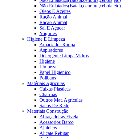
Não Enlatados(Batata,cenoura,cebola,etc)
Não Enlatados(Batata,cenoura,cebola,etc)
Oleos E Azeites
Ração Animal
Ração Animal
Sal E Açucar
Yogurtes
Higiene E Limpeza
Amaciador Roupa
Aspiradores
Detergente Limpa Vidros
Higiene
Limpeza
Papel Higienico
Polibans
Matériais Agriculas
Caixas Plasticas
Charruas
Outros Mat. Agriculas
Sacos De Rede
Materiais Construção
Abraçadeiras Fivela
Acessorios Barco
Ajuleijos
Alicate Rebitar