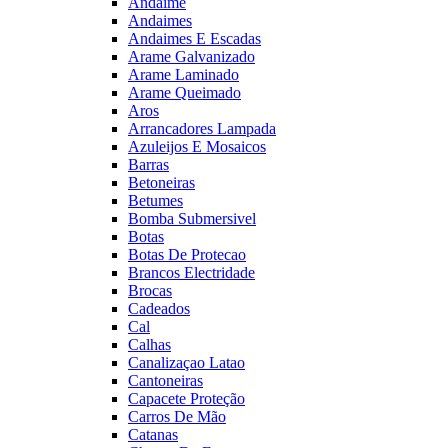
Andaime
Andaimes
Andaimes E Escadas
Arame Galvanizado
Arame Laminado
Arame Queimado
Aros
Arrancadores Lampada
Azuleijos E Mosaicos
Barras
Betoneiras
Betumes
Bomba Submersivel
Botas
Botas De Protecao
Brancos Electridade
Brocas
Cadeados
Cal
Calhas
Canalizaçao Latao
Cantoneiras
Capacete Proteção
Carros De Mão
Catanas