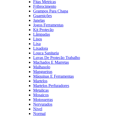
Fitas Metricas
Fribrocimento
Grampos Para Chapa
Guarnições
Janelas
Jogos Ferramentas
Kit Proteção
Lâmpadas
Lisos
Lixa
Lixadora
Louça Sanitaria
Luvas De Proteção Trabalho
Machados E Marretas
Malhasolo
Mangueiras
Máquinas E Ferramentas
Martelos
Martelos Perfuradores
Metalicas
Mosaicos
Motosserras
Nervurados
Nivel
Normal