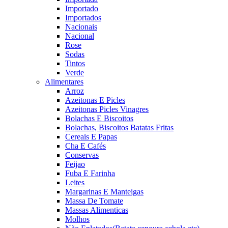
Importado
Importados
Nacionais
Nacional
Rose
Sodas
Tintos
Verde
Alimentares
Arroz
Azeitonas E Picles
Azeitonas Picles Vinagres
Bolachas E Biscoitos
Bolachas, Biscoitos Batatas Fritas
Cereais E Papas
Cha E Cafés
Conservas
Feijao
Fuba E Farinha
Leites
Margarinas E Manteigas
Massa De Tomate
Massas Alimenticas
Molhos