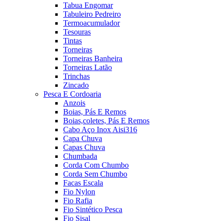
Tabua Engomar
Tabuleiro Pedreiro
Termoacumulador
Tesouras
Tintas
Torneiras
Torneiras Banheira
Torneiras Latão
Trinchas
Zincado
Pesca E Cordoaria
Anzois
Boias, Pás E Remos
Boias,coletes, Pás E Remos
Cabo Aço Inox Aisi316
Capa Chuva
Capas Chuva
Chumbada
Corda Com Chumbo
Corda Sem Chumbo
Facas Escala
Fio Nylon
Fio Rafia
Fio Sintético Pesca
Fio Sisal