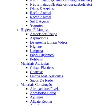
Não Enlatados(Batata,cenoura,cebola,etc)
Não Enlatados(Batata,cenoura,cebola,etc)
Oleos E Azeites
Ração Animal
Ração Animal
Sal E Açucar
Yogurtes
Higiene E Limpeza
Amaciador Roupa
Aspiradores
Detergente Limpa Vidros
Higiene
Limpeza
Papel Higienico
Polibans
Matériais Agriculas
Caixas Plasticas
Charruas
Outros Mat. Agriculas
Sacos De Rede
Materiais Construção
Abraçadeiras Fivela
Acessorios Barco
Ajuleijos
Alicate Rebitar