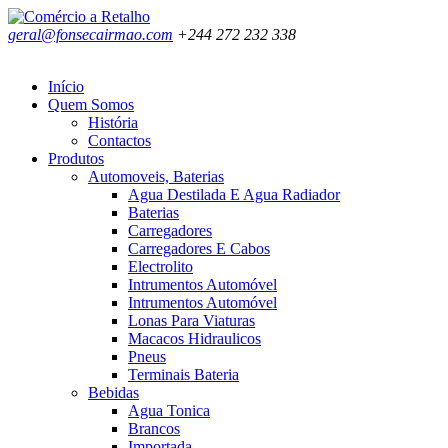
geral@fonsecairmao.com
+244 272 232 338
Início
Quem Somos
História
Contactos
Produtos
Automoveis, Baterias
Agua Destilada E Agua Radiador
Baterias
Carregadores
Carregadores E Cabos
Electrolito
Intrumentos Automóvel
Intrumentos Automóvel
Lonas Para Viaturas
Macacos Hidraulicos
Pneus
Terminais Bateria
Bebidas
Agua Tonica
Brancos
Importada