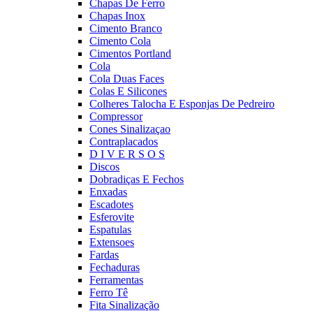
Chapas De Ferro
Chapas Inox
Cimento Branco
Cimento Cola
Cimentos Portland
Cola
Cola Duas Faces
Colas E Silicones
Colheres Talocha E Esponjas De Pedreiro
Compressor
Cones Sinalizaçao
Contraplacados
D I V E R S O S
Discos
Dobradiças E Fechos
Enxadas
Escadotes
Esferovite
Espatulas
Extensoes
Fardas
Fechaduras
Ferramentas
Ferro Tê
Fita Sinalização