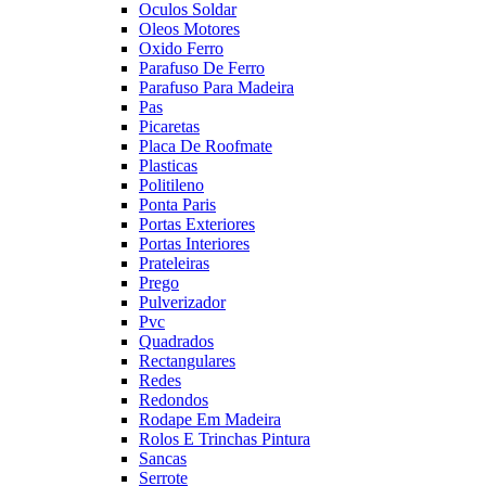
Oculos Soldar
Oleos Motores
Oxido Ferro
Parafuso De Ferro
Parafuso Para Madeira
Pas
Picaretas
Placa De Roofmate
Plasticas
Politileno
Ponta Paris
Portas Exteriores
Portas Interiores
Prateleiras
Prego
Pulverizador
Pvc
Quadrados
Rectangulares
Redes
Redondos
Rodape Em Madeira
Rolos E Trinchas Pintura
Sancas
Serrote