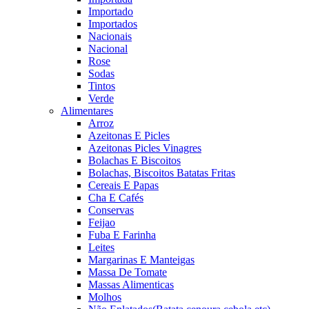
Importado
Importados
Nacionais
Nacional
Rose
Sodas
Tintos
Verde
Alimentares
Arroz
Azeitonas E Picles
Azeitonas Picles Vinagres
Bolachas E Biscoitos
Bolachas, Biscoitos Batatas Fritas
Cereais E Papas
Cha E Cafés
Conservas
Feijao
Fuba E Farinha
Leites
Margarinas E Manteigas
Massa De Tomate
Massas Alimenticas
Molhos