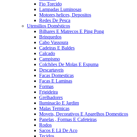
Fio Torcido
Lampadas Luminosas
Motores,helices, Depositos
Redes De Pesca
Utensilios Domésticos
Bilhares E Matrecos E Ping Pong
Brinquedos
Cabo Vassoura
Cadeiras E Baldes
Calçado
Campismo
Colchões De Molas E Espuma
Descartaveis
Facas Domesticas
Facas E Laminas
Formas
Frigideira
Grelhadores
Iluminação E Jardim
Malas Termicas
Moveis, Decorativos E Aparelhos Domesticos
Panelas , Formas E Cafeteiras
Rodos
Sacos E Lã De Aço
Tecidos