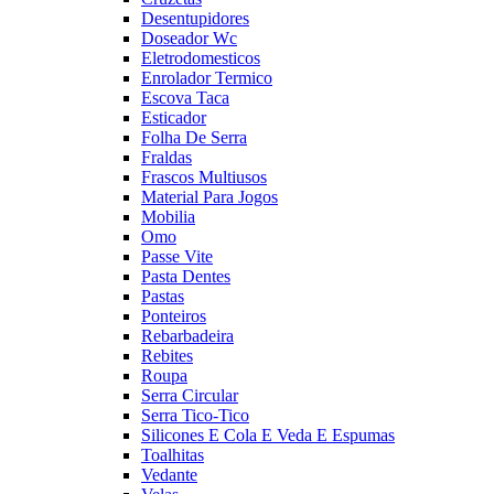
Desentupidores
Doseador Wc
Eletrodomesticos
Enrolador Termico
Escova Taca
Esticador
Folha De Serra
Fraldas
Frascos Multiusos
Material Para Jogos
Mobilia
Omo
Passe Vite
Pasta Dentes
Pastas
Ponteiros
Rebarbadeira
Rebites
Roupa
Serra Circular
Serra Tico-Tico
Silicones E Cola E Veda E Espumas
Toalhitas
Vedante