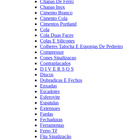
Chapas De Ferro
Chapas Inox
Cimento Branco
Cimento Cola
Cimentos Portland
Cola
Cola Duas Faces
Colas E Silicones
Colheres Talocha E Esponjas De Pedreiro
Compressor
Cones Sinalizaçao
Contraplacados
D I V E R S O S
Discos
Dobradiças E Fechos
Enxadas
Escadotes
Esferovite
Espatulas
Extensoes
Fardas
Fechaduras
Ferramentas
Ferro Tê
Fita Sinalização