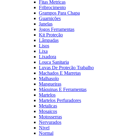
Fitas Metricas
Fribrocimento
Grampos Para Chapa
Guarnições
Janelas
Jogos Ferramentas
Kit Proteção
Lâmpadas
Lisos
Lixa
Lixadora
Louça Sanitaria
Luvas De Proteção Trabalho
Machados E Marretas
Malhasolo
Mangueiras
Máquinas E Ferramentas
Martelos
Martelos Perfuradores
Metalicas
Mosaicos
Motosserras
Nervurados
Nivel
Normal