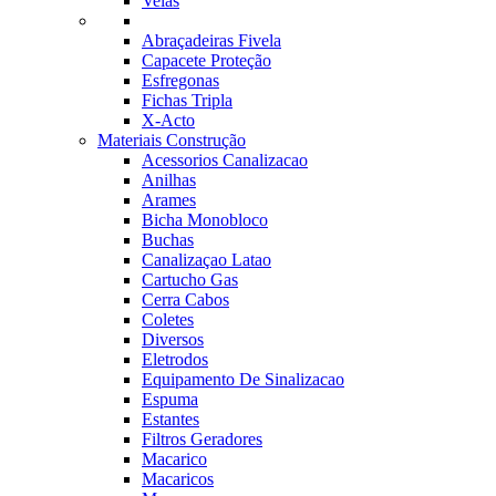
Velas
Abraçadeiras Fivela
Capacete Proteção
Esfregonas
Fichas Tripla
X-Acto
Materiais Construção
Acessorios Canalizacao
Anilhas
Arames
Bicha Monobloco
Buchas
Canalizaçao Latao
Cartucho Gas
Cerra Cabos
Coletes
Diversos
Eletrodos
Equipamento De Sinalizacao
Espuma
Estantes
Filtros Geradores
Macarico
Macaricos