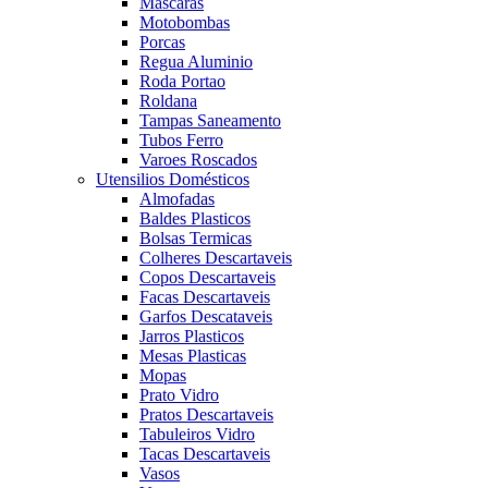
Mascaras
Motobombas
Porcas
Regua Aluminio
Roda Portao
Roldana
Tampas Saneamento
Tubos Ferro
Varoes Roscados
Utensilios Domésticos
Almofadas
Baldes Plasticos
Bolsas Termicas
Colheres Descartaveis
Copos Descartaveis
Facas Descartaveis
Garfos Descataveis
Jarros Plasticos
Mesas Plasticas
Mopas
Prato Vidro
Pratos Descartaveis
Tabuleiros Vidro
Tacas Descartaveis
Vasos