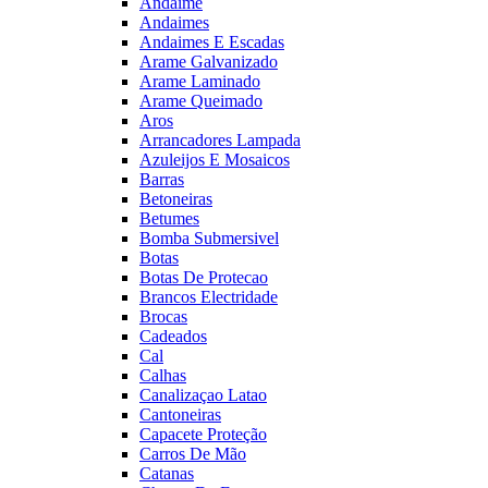
Andaime
Andaimes
Andaimes E Escadas
Arame Galvanizado
Arame Laminado
Arame Queimado
Aros
Arrancadores Lampada
Azuleijos E Mosaicos
Barras
Betoneiras
Betumes
Bomba Submersivel
Botas
Botas De Protecao
Brancos Electridade
Brocas
Cadeados
Cal
Calhas
Canalizaçao Latao
Cantoneiras
Capacete Proteção
Carros De Mão
Catanas