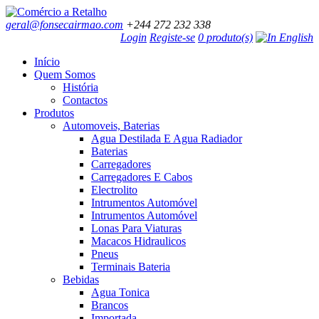
geral@fonsecairmao.com
+244 272 232 338
Login
Registe-se
0 produto(s)
Início
Quem Somos
História
Contactos
Produtos
Automoveis, Baterias
Agua Destilada E Agua Radiador
Baterias
Carregadores
Carregadores E Cabos
Electrolito
Intrumentos Automóvel
Intrumentos Automóvel
Lonas Para Viaturas
Macacos Hidraulicos
Pneus
Terminais Bateria
Bebidas
Agua Tonica
Brancos
Importada