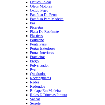
Oculos Soldar
Oleos Motores
Oxido Ferro
Parafuso De Ferro
Parafuso Para Madeira
Pas
Picaretas
Placa De Roofmate
Plasticas
Politileno
Ponta Paris
Portas Exteriores
Portas Interiores
Prateleiras
Prego
Pulverizador
Pvc
Quadrados
Rectangulares
Redes
Redondos
Rodape Em Madeira
Rolos E Trinchas Pintura
Sancas
Serrote