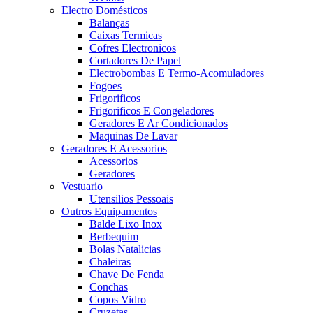
Electro Domésticos
Balanças
Caixas Termicas
Cofres Electronicos
Cortadores De Papel
Electrobombas E Termo-Acomuladores
Fogoes
Frigorificos
Frigorificos E Congeladores
Geradores E Ar Condicionados
Maquinas De Lavar
Geradores E Acessorios
Acessorios
Geradores
Vestuario
Utensilios Pessoais
Outros Equipamentos
Balde Lixo Inox
Berbequim
Bolas Natalicias
Chaleiras
Chave De Fenda
Conchas
Copos Vidro
Cruzetas