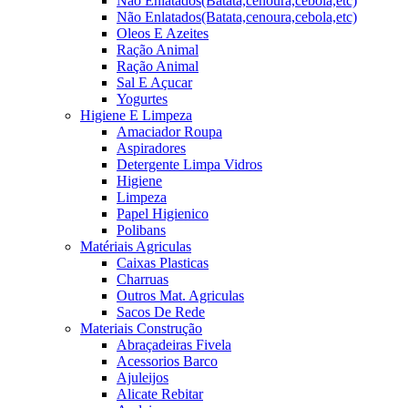
Não Enlatados(Batata,cenoura,cebola,etc)
Não Enlatados(Batata,cenoura,cebola,etc)
Oleos E Azeites
Ração Animal
Ração Animal
Sal E Açucar
Yogurtes
Higiene E Limpeza
Amaciador Roupa
Aspiradores
Detergente Limpa Vidros
Higiene
Limpeza
Papel Higienico
Polibans
Matériais Agriculas
Caixas Plasticas
Charruas
Outros Mat. Agriculas
Sacos De Rede
Materiais Construção
Abraçadeiras Fivela
Acessorios Barco
Ajuleijos
Alicate Rebitar