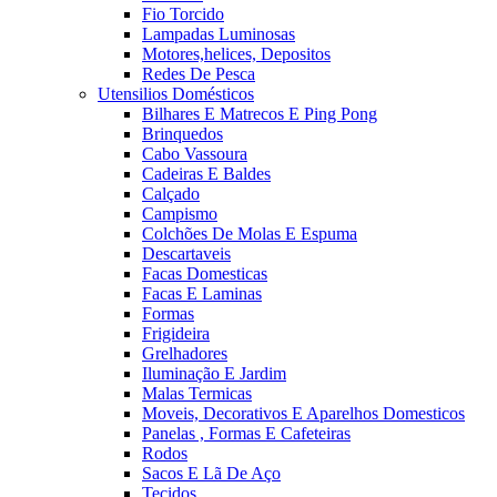
Fio Torcido
Lampadas Luminosas
Motores,helices, Depositos
Redes De Pesca
Utensilios Domésticos
Bilhares E Matrecos E Ping Pong
Brinquedos
Cabo Vassoura
Cadeiras E Baldes
Calçado
Campismo
Colchões De Molas E Espuma
Descartaveis
Facas Domesticas
Facas E Laminas
Formas
Frigideira
Grelhadores
Iluminação E Jardim
Malas Termicas
Moveis, Decorativos E Aparelhos Domesticos
Panelas , Formas E Cafeteiras
Rodos
Sacos E Lã De Aço
Tecidos