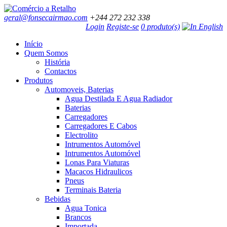
geral@fonsecairmao.com
+244 272 232 338
Login
Registe-se
0 produto(s)
Início
Quem Somos
História
Contactos
Produtos
Automoveis, Baterias
Agua Destilada E Agua Radiador
Baterias
Carregadores
Carregadores E Cabos
Electrolito
Intrumentos Automóvel
Intrumentos Automóvel
Lonas Para Viaturas
Macacos Hidraulicos
Pneus
Terminais Bateria
Bebidas
Agua Tonica
Brancos
Importada