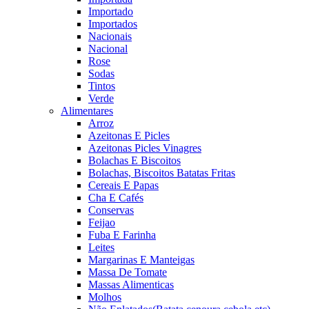
Importado
Importados
Nacionais
Nacional
Rose
Sodas
Tintos
Verde
Alimentares
Arroz
Azeitonas E Picles
Azeitonas Picles Vinagres
Bolachas E Biscoitos
Bolachas, Biscoitos Batatas Fritas
Cereais E Papas
Cha E Cafés
Conservas
Feijao
Fuba E Farinha
Leites
Margarinas E Manteigas
Massa De Tomate
Massas Alimenticas
Molhos