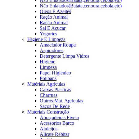
Não Enlatados(Batata,cenoura,cebola,etc)
Não Enlatados(Batata,cenoura,cebola,etc)
Oleos E Azeites
Ração Animal
Ração Animal
Sal E Açucar
Yogurtes
Higiene E Limpeza
Amaciador Roupa
Aspiradores
Detergente Limpa Vidros
Higiene
Limpeza
Papel Higienico
Polibans
Matériais Agriculas
Caixas Plasticas
Charruas
Outros Mat. Agriculas
Sacos De Rede
Materiais Construção
Abraçadeiras Fivela
Acessorios Barco
Ajuleijos
Alicate Rebitar