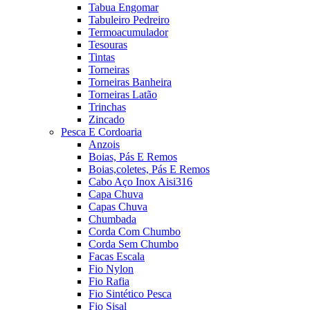
Tabua Engomar
Tabuleiro Pedreiro
Termoacumulador
Tesouras
Tintas
Torneiras
Torneiras Banheira
Torneiras Latão
Trinchas
Zincado
Pesca E Cordoaria
Anzois
Boias, Pás E Remos
Boias,coletes, Pás E Remos
Cabo Aço Inox Aisi316
Capa Chuva
Capas Chuva
Chumbada
Corda Com Chumbo
Corda Sem Chumbo
Facas Escala
Fio Nylon
Fio Rafia
Fio Sintético Pesca
Fio Sisal