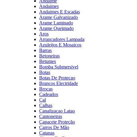
Andaime
Andaimes
Andaimes E Escadas
Arame Galvanizado
Arame Laminado
Arame Queimado
Aros
Arrancadores Lampada
Azuleijos E Mosaicos
Barras
Betoneiras
Betumes
Bomba Submersivel
Botas
Botas De Protecao
Brancos Electridade
Brocas
Cadeados
Cal
Calhas
Canalizaçao Latao
Cantoneiras
Capacete Proteção
Carros De Mão
Catanas