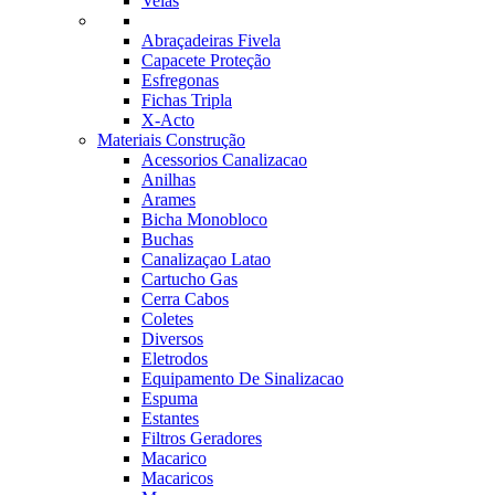
Velas
Abraçadeiras Fivela
Capacete Proteção
Esfregonas
Fichas Tripla
X-Acto
Materiais Construção
Acessorios Canalizacao
Anilhas
Arames
Bicha Monobloco
Buchas
Canalizaçao Latao
Cartucho Gas
Cerra Cabos
Coletes
Diversos
Eletrodos
Equipamento De Sinalizacao
Espuma
Estantes
Filtros Geradores
Macarico
Macaricos