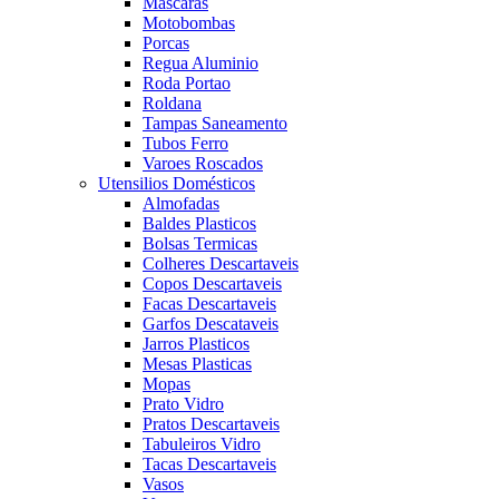
Mascaras
Motobombas
Porcas
Regua Aluminio
Roda Portao
Roldana
Tampas Saneamento
Tubos Ferro
Varoes Roscados
Utensilios Domésticos
Almofadas
Baldes Plasticos
Bolsas Termicas
Colheres Descartaveis
Copos Descartaveis
Facas Descartaveis
Garfos Descataveis
Jarros Plasticos
Mesas Plasticas
Mopas
Prato Vidro
Pratos Descartaveis
Tabuleiros Vidro
Tacas Descartaveis
Vasos