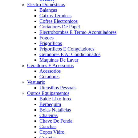
Electro Domésticos
Balanças
Caixas Termicas
Cofres Electronicos
Cortadores De Papel
Electrobombas E Termo-Acomuladores
Fogoes
Frigorificos
Frigorificos E Congeladores
Geradores E Ar Condicionados
Maquinas De Lavar
Geradores E Acessorios
Acessorios
Geradores
Vestuario
Utensilios Pessoais
Outros Equipamentos
Balde Lixo Inox
Berbequim
Bolas Natalicias
Chaleiras
Chave De Fenda
Conchas
Copos Vidro
Cruzetas