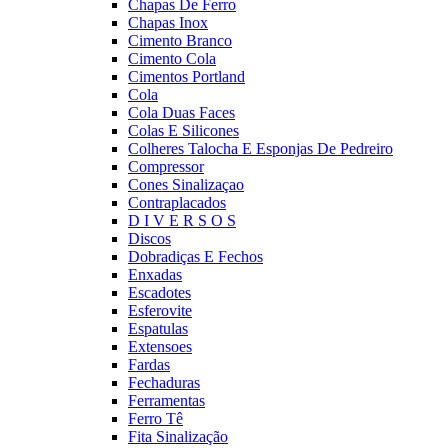
Chapas De Ferro
Chapas Inox
Cimento Branco
Cimento Cola
Cimentos Portland
Cola
Cola Duas Faces
Colas E Silicones
Colheres Talocha E Esponjas De Pedreiro
Compressor
Cones Sinalizaçao
Contraplacados
D I V E R S O S
Discos
Dobradiças E Fechos
Enxadas
Escadotes
Esferovite
Espatulas
Extensoes
Fardas
Fechaduras
Ferramentas
Ferro Tê
Fita Sinalização