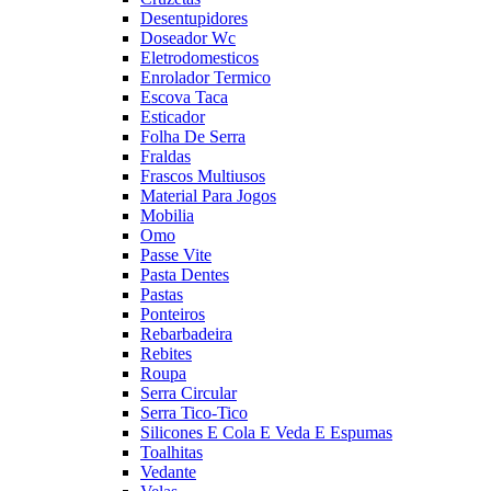
Desentupidores
Doseador Wc
Eletrodomesticos
Enrolador Termico
Escova Taca
Esticador
Folha De Serra
Fraldas
Frascos Multiusos
Material Para Jogos
Mobilia
Omo
Passe Vite
Pasta Dentes
Pastas
Ponteiros
Rebarbadeira
Rebites
Roupa
Serra Circular
Serra Tico-Tico
Silicones E Cola E Veda E Espumas
Toalhitas
Vedante