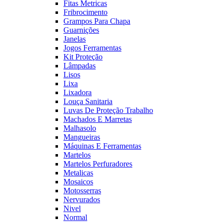
Fitas Metricas
Fribrocimento
Grampos Para Chapa
Guarnições
Janelas
Jogos Ferramentas
Kit Proteção
Lâmpadas
Lisos
Lixa
Lixadora
Louça Sanitaria
Luvas De Proteção Trabalho
Machados E Marretas
Malhasolo
Mangueiras
Máquinas E Ferramentas
Martelos
Martelos Perfuradores
Metalicas
Mosaicos
Motosserras
Nervurados
Nivel
Normal