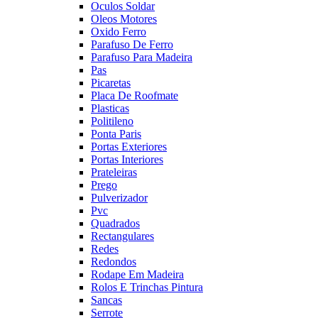
Oculos Soldar
Oleos Motores
Oxido Ferro
Parafuso De Ferro
Parafuso Para Madeira
Pas
Picaretas
Placa De Roofmate
Plasticas
Politileno
Ponta Paris
Portas Exteriores
Portas Interiores
Prateleiras
Prego
Pulverizador
Pvc
Quadrados
Rectangulares
Redes
Redondos
Rodape Em Madeira
Rolos E Trinchas Pintura
Sancas
Serrote