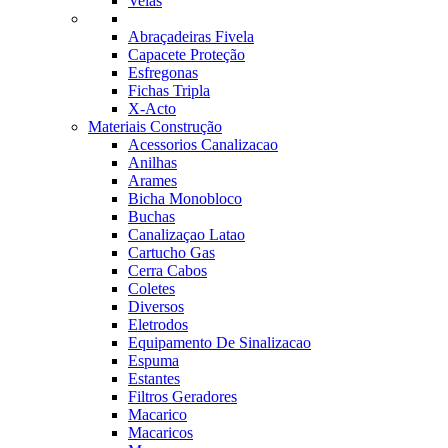
Velas
Abraçadeiras Fivela
Capacete Proteção
Esfregonas
Fichas Tripla
X-Acto
Materiais Construção
Acessorios Canalizacao
Anilhas
Arames
Bicha Monobloco
Buchas
Canalizaçao Latao
Cartucho Gas
Cerra Cabos
Coletes
Diversos
Eletrodos
Equipamento De Sinalizacao
Espuma
Estantes
Filtros Geradores
Macarico
Macaricos