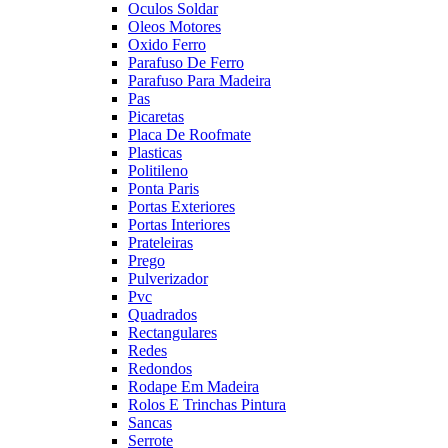
Oculos Soldar
Oleos Motores
Oxido Ferro
Parafuso De Ferro
Parafuso Para Madeira
Pas
Picaretas
Placa De Roofmate
Plasticas
Politileno
Ponta Paris
Portas Exteriores
Portas Interiores
Prateleiras
Prego
Pulverizador
Pvc
Quadrados
Rectangulares
Redes
Redondos
Rodape Em Madeira
Rolos E Trinchas Pintura
Sancas
Serrote