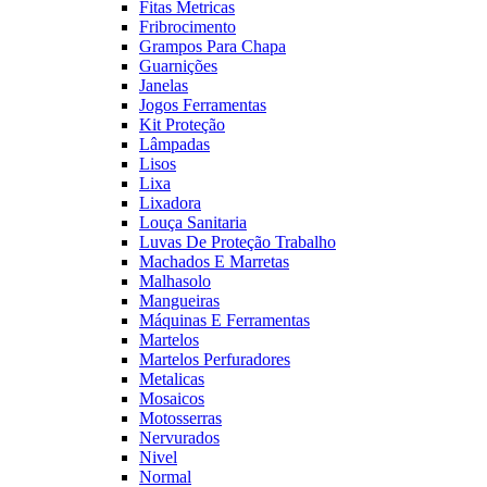
Fitas Metricas
Fribrocimento
Grampos Para Chapa
Guarnições
Janelas
Jogos Ferramentas
Kit Proteção
Lâmpadas
Lisos
Lixa
Lixadora
Louça Sanitaria
Luvas De Proteção Trabalho
Machados E Marretas
Malhasolo
Mangueiras
Máquinas E Ferramentas
Martelos
Martelos Perfuradores
Metalicas
Mosaicos
Motosserras
Nervurados
Nivel
Normal