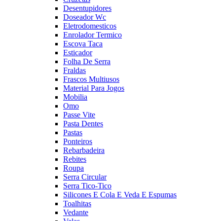
Desentupidores
Doseador Wc
Eletrodomesticos
Enrolador Termico
Escova Taca
Esticador
Folha De Serra
Fraldas
Frascos Multiusos
Material Para Jogos
Mobilia
Omo
Passe Vite
Pasta Dentes
Pastas
Ponteiros
Rebarbadeira
Rebites
Roupa
Serra Circular
Serra Tico-Tico
Silicones E Cola E Veda E Espumas
Toalhitas
Vedante