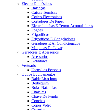
Electro Domésticos
Balanças
Caixas Termicas
Cofres Electronicos
Cortadores De Papel
Electrobombas E Termo-Acomuladores
Fogoes
Frigorificos
Frigorificos E Congeladores
Geradores E Ar Condicionados
Maquinas De Lavar
Geradores E Acessorios
Acessorios
Geradores
Vestuario
Utensilios Pessoais
Outros Equipamentos
Balde Lixo Inox
Berbequim
Bolas Natalicias
Chaleiras
Chave De Fenda
Conchas
Copos Vidro
Cruzetas