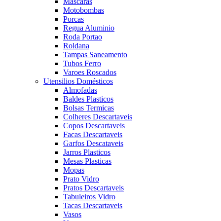
Mascaras
Motobombas
Porcas
Regua Aluminio
Roda Portao
Roldana
Tampas Saneamento
Tubos Ferro
Varoes Roscados
Utensilios Domésticos
Almofadas
Baldes Plasticos
Bolsas Termicas
Colheres Descartaveis
Copos Descartaveis
Facas Descartaveis
Garfos Descataveis
Jarros Plasticos
Mesas Plasticas
Mopas
Prato Vidro
Pratos Descartaveis
Tabuleiros Vidro
Tacas Descartaveis
Vasos