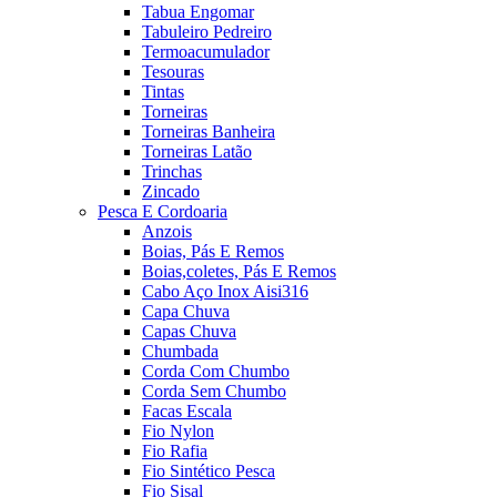
Tabua Engomar
Tabuleiro Pedreiro
Termoacumulador
Tesouras
Tintas
Torneiras
Torneiras Banheira
Torneiras Latão
Trinchas
Zincado
Pesca E Cordoaria
Anzois
Boias, Pás E Remos
Boias,coletes, Pás E Remos
Cabo Aço Inox Aisi316
Capa Chuva
Capas Chuva
Chumbada
Corda Com Chumbo
Corda Sem Chumbo
Facas Escala
Fio Nylon
Fio Rafia
Fio Sintético Pesca
Fio Sisal