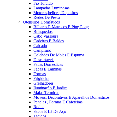
Fio Torcido
Lampadas Luminosas
Motores,helices, Depositos
Redes De Pesca
Utensilios Domésticos
Bilhares E Matrecos E Ping Pong
Brinquedos
Cabo Vassoura
Cadeiras E Baldes
Calçado
Campismo
Colchões De Molas E Espuma
Descartaveis
Facas Domesticas
Facas E Laminas
Formas
Frigideira
Grelhadores
Iluminação E Jardim
Malas Termicas
Moveis, Decorativos E Aparelhos Domesticos
Panelas , Formas E Cafeteiras
Rodos
Sacos E Lã De Aço
Tecidos