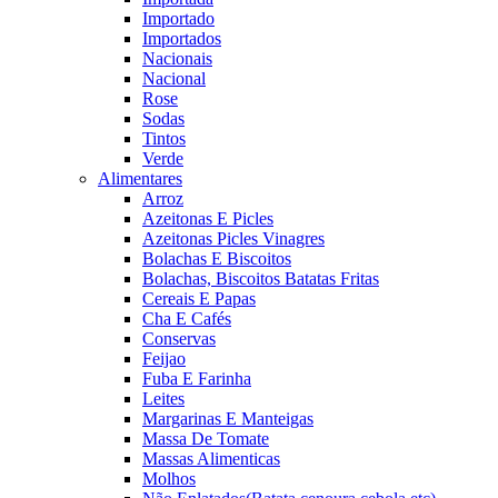
Importado
Importados
Nacionais
Nacional
Rose
Sodas
Tintos
Verde
Alimentares
Arroz
Azeitonas E Picles
Azeitonas Picles Vinagres
Bolachas E Biscoitos
Bolachas, Biscoitos Batatas Fritas
Cereais E Papas
Cha E Cafés
Conservas
Feijao
Fuba E Farinha
Leites
Margarinas E Manteigas
Massa De Tomate
Massas Alimenticas
Molhos