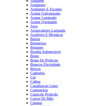
Andaime
Andaimes
Andaimes E Escadas
Arame Galvanizado
Arame Laminado
Arame Queimado
Aros
Arrancadores Lampada
Azuleijos E Mosaicos
Barras
Betoneiras
Betumes
Bomba Submersivel
Botas
Botas De Protecao
Brancos Electridade
Brocas
Cadeados
Cal
Calhas
Canalizaçao Latao
Cantoneiras
Capacete Proteção
Carros De Mão
Catanas