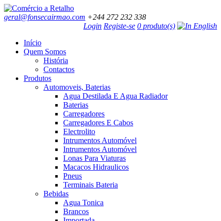
geral@fonsecairmao.com
+244 272 232 338
Login
Registe-se
0 produto(s)
Início
Quem Somos
História
Contactos
Produtos
Automoveis, Baterias
Agua Destilada E Agua Radiador
Baterias
Carregadores
Carregadores E Cabos
Electrolito
Intrumentos Automóvel
Intrumentos Automóvel
Lonas Para Viaturas
Macacos Hidraulicos
Pneus
Terminais Bateria
Bebidas
Agua Tonica
Brancos
Importada