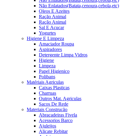
Não Enlatados(Batata,cenoura,cebola,etc)
Não Enlatados(Batata,cenoura,cebola,etc)
Oleos E Azeites
Ração Animal
Ração Animal
Sal E Açucar
Yogurtes
Higiene E Limpeza
Amaciador Roupa
Aspiradores
Detergente Limpa Vidros
Higiene
Limpeza
Papel Higienico
Polibans
Matériais Agriculas
Caixas Plasticas
Charruas
Outros Mat. Agriculas
Sacos De Rede
Materiais Construção
Abraçadeiras Fivela
Acessorios Barco
Ajuleijos
Alicate Rebitar