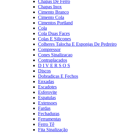
Chapas De Ferro
Chapas Inox
Cimento Branco
Cimento Cola
Cimentos Portland
Cola
Cola Duas Faces
Colas E Silicones
Colheres Talocha E Esponjas De Pedreiro
Compressor
Cones Sinalizaçao
Contraplacados
D I V E R S O S
Discos
Dobradiças E Fechos
Enxadas
Escadotes
Esferovite
Espatulas
Extensoes
Fardas
Fechaduras
Ferramentas
Ferro Tê
Fita Sinalização