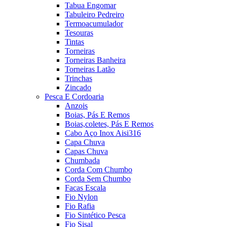
Tabua Engomar
Tabuleiro Pedreiro
Termoacumulador
Tesouras
Tintas
Torneiras
Torneiras Banheira
Torneiras Latão
Trinchas
Zincado
Pesca E Cordoaria
Anzois
Boias, Pás E Remos
Boias,coletes, Pás E Remos
Cabo Aço Inox Aisi316
Capa Chuva
Capas Chuva
Chumbada
Corda Com Chumbo
Corda Sem Chumbo
Facas Escala
Fio Nylon
Fio Rafia
Fio Sintético Pesca
Fio Sisal