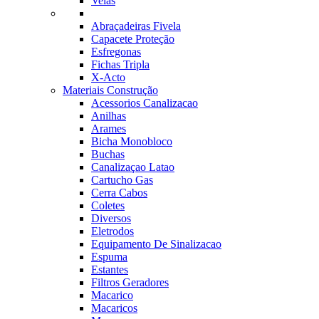
Velas
Abraçadeiras Fivela
Capacete Proteção
Esfregonas
Fichas Tripla
X-Acto
Materiais Construção
Acessorios Canalizacao
Anilhas
Arames
Bicha Monobloco
Buchas
Canalizaçao Latao
Cartucho Gas
Cerra Cabos
Coletes
Diversos
Eletrodos
Equipamento De Sinalizacao
Espuma
Estantes
Filtros Geradores
Macarico
Macaricos