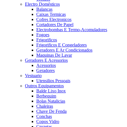
Electro Domésticos
Balanças
Caixas Termicas
Cofres Electronicos
Cortadores De Papel
Electrobombas E Termo-Acomuladores
Fogoes
Frigorificos
Frigorificos E Congeladores
Geradores E Ar Condicionados
Maquinas De Lavar
Geradores E Acessorios
Acessorios
Geradores
Vestuario
Utensilios Pessoais
Outros Equipamentos
Balde Lixo Inox
Berbequim
Bolas Natalicias
Chaleiras
Chave De Fenda
Conchas
Copos Vidro
Cruzetas