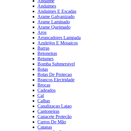
Andaime
Andaimes
Andaimes E Escadas
Arame Galvanizado
Arame Laminado
Arame Queimado
Aros
Arrancadores Lampada
Azuleijos E Mosaicos
Barras
Betoneiras
Betumes
Bomba Submersivel
Botas
Botas De Protecao
Brancos Electridade
Brocas
Cadeados
Cal
Calhas
Canalizaçao Latao
Cantoneiras
Capacete Proteção
Carros De Mão
Catanas