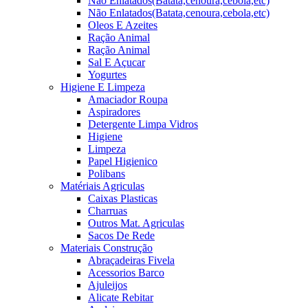
Não Enlatados(Batata,cenoura,cebola,etc)
Não Enlatados(Batata,cenoura,cebola,etc)
Oleos E Azeites
Ração Animal
Ração Animal
Sal E Açucar
Yogurtes
Higiene E Limpeza
Amaciador Roupa
Aspiradores
Detergente Limpa Vidros
Higiene
Limpeza
Papel Higienico
Polibans
Matériais Agriculas
Caixas Plasticas
Charruas
Outros Mat. Agriculas
Sacos De Rede
Materiais Construção
Abraçadeiras Fivela
Acessorios Barco
Ajuleijos
Alicate Rebitar