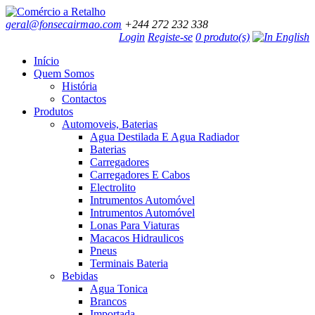
geral@fonsecairmao.com
+244 272 232 338
Login
Registe-se
0 produto(s)
Início
Quem Somos
História
Contactos
Produtos
Automoveis, Baterias
Agua Destilada E Agua Radiador
Baterias
Carregadores
Carregadores E Cabos
Electrolito
Intrumentos Automóvel
Intrumentos Automóvel
Lonas Para Viaturas
Macacos Hidraulicos
Pneus
Terminais Bateria
Bebidas
Agua Tonica
Brancos
Importada