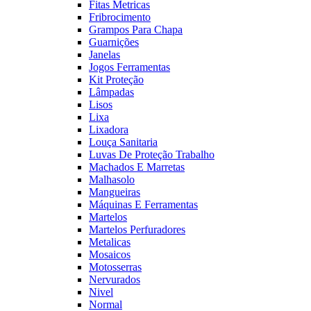
Fitas Metricas
Fribrocimento
Grampos Para Chapa
Guarnições
Janelas
Jogos Ferramentas
Kit Proteção
Lâmpadas
Lisos
Lixa
Lixadora
Louça Sanitaria
Luvas De Proteção Trabalho
Machados E Marretas
Malhasolo
Mangueiras
Máquinas E Ferramentas
Martelos
Martelos Perfuradores
Metalicas
Mosaicos
Motosserras
Nervurados
Nivel
Normal