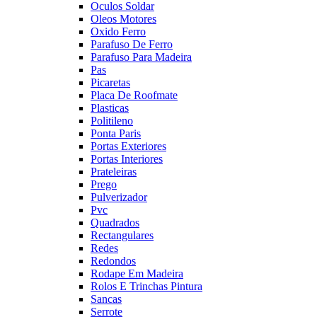
Oculos Soldar
Oleos Motores
Oxido Ferro
Parafuso De Ferro
Parafuso Para Madeira
Pas
Picaretas
Placa De Roofmate
Plasticas
Politileno
Ponta Paris
Portas Exteriores
Portas Interiores
Prateleiras
Prego
Pulverizador
Pvc
Quadrados
Rectangulares
Redes
Redondos
Rodape Em Madeira
Rolos E Trinchas Pintura
Sancas
Serrote