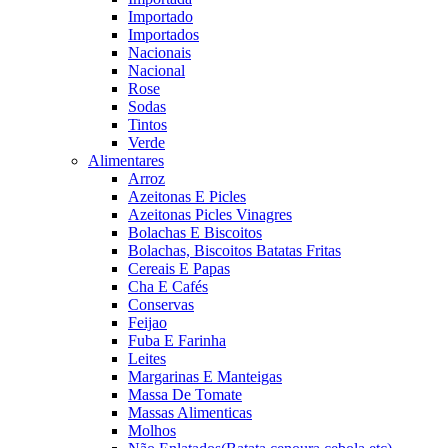
Importado
Importados
Nacionais
Nacional
Rose
Sodas
Tintos
Verde
Alimentares
Arroz
Azeitonas E Picles
Azeitonas Picles Vinagres
Bolachas E Biscoitos
Bolachas, Biscoitos Batatas Fritas
Cereais E Papas
Cha E Cafés
Conservas
Feijao
Fuba E Farinha
Leites
Margarinas E Manteigas
Massa De Tomate
Massas Alimenticas
Molhos