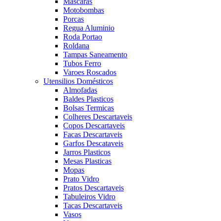
Mascaras
Motobombas
Porcas
Regua Aluminio
Roda Portao
Roldana
Tampas Saneamento
Tubos Ferro
Varoes Roscados
Utensilios Domésticos
Almofadas
Baldes Plasticos
Bolsas Termicas
Colheres Descartaveis
Copos Descartaveis
Facas Descartaveis
Garfos Descataveis
Jarros Plasticos
Mesas Plasticas
Mopas
Prato Vidro
Pratos Descartaveis
Tabuleiros Vidro
Tacas Descartaveis
Vasos