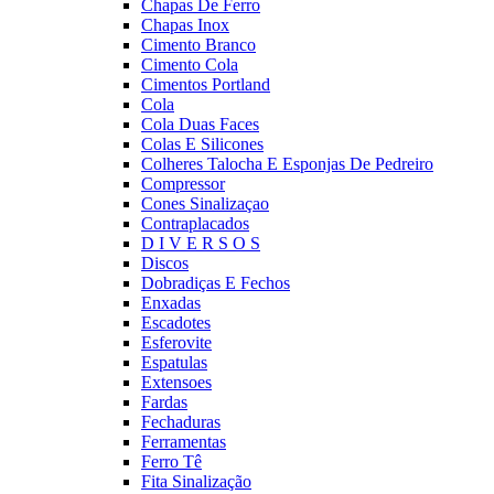
Chapas De Ferro
Chapas Inox
Cimento Branco
Cimento Cola
Cimentos Portland
Cola
Cola Duas Faces
Colas E Silicones
Colheres Talocha E Esponjas De Pedreiro
Compressor
Cones Sinalizaçao
Contraplacados
D I V E R S O S
Discos
Dobradiças E Fechos
Enxadas
Escadotes
Esferovite
Espatulas
Extensoes
Fardas
Fechaduras
Ferramentas
Ferro Tê
Fita Sinalização