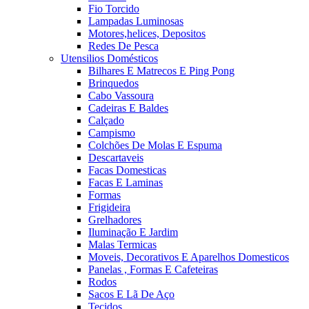
Fio Torcido
Lampadas Luminosas
Motores,helices, Depositos
Redes De Pesca
Utensilios Domésticos
Bilhares E Matrecos E Ping Pong
Brinquedos
Cabo Vassoura
Cadeiras E Baldes
Calçado
Campismo
Colchões De Molas E Espuma
Descartaveis
Facas Domesticas
Facas E Laminas
Formas
Frigideira
Grelhadores
Iluminação E Jardim
Malas Termicas
Moveis, Decorativos E Aparelhos Domesticos
Panelas , Formas E Cafeteiras
Rodos
Sacos E Lã De Aço
Tecidos