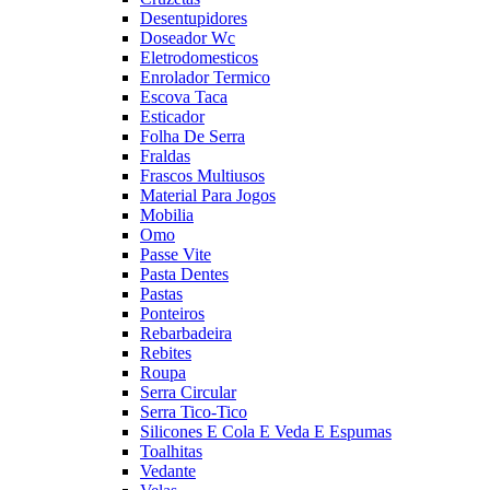
Desentupidores
Doseador Wc
Eletrodomesticos
Enrolador Termico
Escova Taca
Esticador
Folha De Serra
Fraldas
Frascos Multiusos
Material Para Jogos
Mobilia
Omo
Passe Vite
Pasta Dentes
Pastas
Ponteiros
Rebarbadeira
Rebites
Roupa
Serra Circular
Serra Tico-Tico
Silicones E Cola E Veda E Espumas
Toalhitas
Vedante