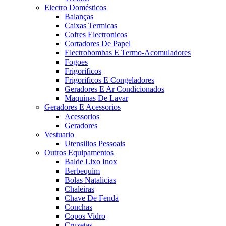
Electro Domésticos
Balanças
Caixas Termicas
Cofres Electronicos
Cortadores De Papel
Electrobombas E Termo-Acomuladores
Fogoes
Frigorificos
Frigorificos E Congeladores
Geradores E Ar Condicionados
Maquinas De Lavar
Geradores E Acessorios
Acessorios
Geradores
Vestuario
Utensilios Pessoais
Outros Equipamentos
Balde Lixo Inox
Berbequim
Bolas Natalicias
Chaleiras
Chave De Fenda
Conchas
Copos Vidro
Cruzetas