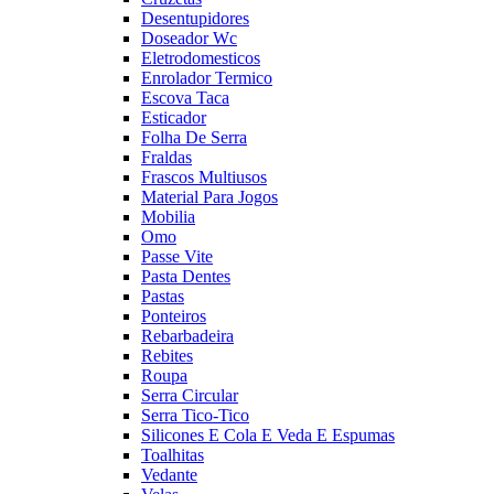
Desentupidores
Doseador Wc
Eletrodomesticos
Enrolador Termico
Escova Taca
Esticador
Folha De Serra
Fraldas
Frascos Multiusos
Material Para Jogos
Mobilia
Omo
Passe Vite
Pasta Dentes
Pastas
Ponteiros
Rebarbadeira
Rebites
Roupa
Serra Circular
Serra Tico-Tico
Silicones E Cola E Veda E Espumas
Toalhitas
Vedante