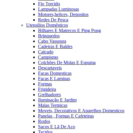
Fio Torcido
Lampadas Luminosas
Motores,helices, Depositos
Redes De Pesca
Utensilios Domésticos
Bilhares E Matrecos E Ping Pong
Brinquedos
Cabo Vassoura
Cadeiras E Baldes
Calçado
Campismo
Colchões De Molas E Espuma
Descartaveis
Facas Domesticas
Facas E Laminas
Formas
Frigideira
Grelhadores
Iluminação E Jardim
Malas Termicas
Moveis, Decorativos E Aparelhos Domesticos
Panelas , Formas E Cafeteiras
Rodos
Sacos E Lã De Aço
Tecidos