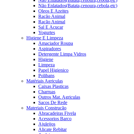
Não Enlatados(Batata,cenoura,cebola,etc)
Não Enlatados(Batata,cenoura,cebola,etc)
Oleos E Azeites
Ração Animal
Ração Animal
Sal E Açucar
Yogurtes
Higiene E Limpeza
Amaciador Roupa
Aspiradores
Detergente Limpa Vidros
Higiene
Limpeza
Papel Higienico
Polibans
Matériais Agriculas
Caixas Plasticas
Charruas
Outros Mat. Agriculas
Sacos De Rede
Materiais Construção
Abraçadeiras Fivela
Acessorios Barco
Ajuleijos
Alicate Rebitar