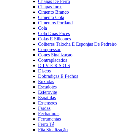
Chapas De Ferro
Chapas Inox
Cimento Branco
Cimento Cola
Cimentos Portland
Cola
Cola Duas Faces
Colas E Silicones
Colheres Talocha E Esponjas De Pedreiro
Compressor
Cones Sinalizaçao
Contraplacados
D I V E R S O S
Discos
Dobradiças E Fechos
Enxadas
Escadotes
Esferovite
Espatulas
Extensoes
Fardas
Fechaduras
Ferramentas
Ferro Tê
Fita Sinalização