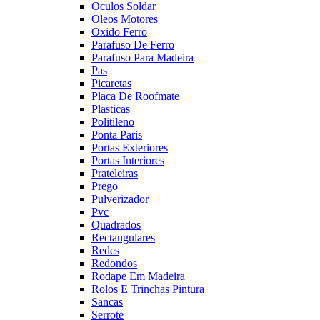
Oculos Soldar
Oleos Motores
Oxido Ferro
Parafuso De Ferro
Parafuso Para Madeira
Pas
Picaretas
Placa De Roofmate
Plasticas
Politileno
Ponta Paris
Portas Exteriores
Portas Interiores
Prateleiras
Prego
Pulverizador
Pvc
Quadrados
Rectangulares
Redes
Redondos
Rodape Em Madeira
Rolos E Trinchas Pintura
Sancas
Serrote