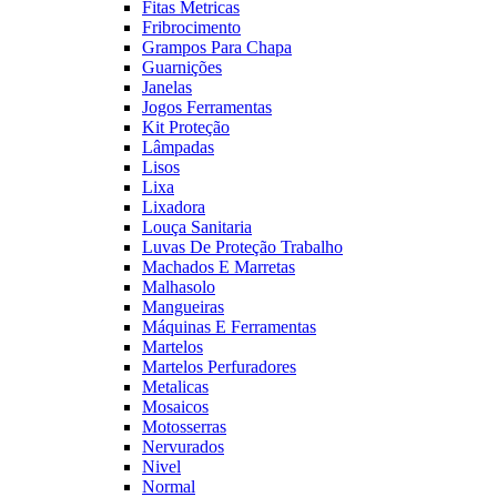
Fitas Metricas
Fribrocimento
Grampos Para Chapa
Guarnições
Janelas
Jogos Ferramentas
Kit Proteção
Lâmpadas
Lisos
Lixa
Lixadora
Louça Sanitaria
Luvas De Proteção Trabalho
Machados E Marretas
Malhasolo
Mangueiras
Máquinas E Ferramentas
Martelos
Martelos Perfuradores
Metalicas
Mosaicos
Motosserras
Nervurados
Nivel
Normal