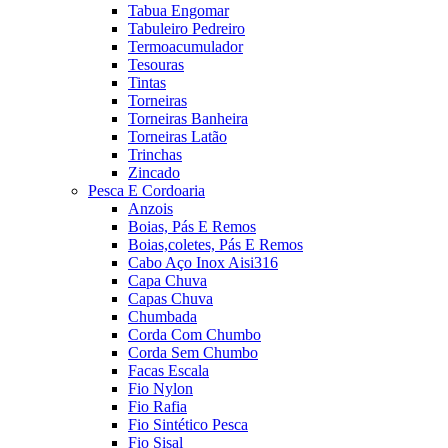
Tabua Engomar
Tabuleiro Pedreiro
Termoacumulador
Tesouras
Tintas
Torneiras
Torneiras Banheira
Torneiras Latão
Trinchas
Zincado
Pesca E Cordoaria
Anzois
Boias, Pás E Remos
Boias,coletes, Pás E Remos
Cabo Aço Inox Aisi316
Capa Chuva
Capas Chuva
Chumbada
Corda Com Chumbo
Corda Sem Chumbo
Facas Escala
Fio Nylon
Fio Rafia
Fio Sintético Pesca
Fio Sisal