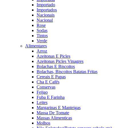
Importado
Importados
Nacionais
Nacional
Rose
Sodas
Tintos
Verde
Alimentares
Arroz
Azeitonas E Picles
Azeitonas Picles Vinagres
Bolachas E Biscoitos
Bolachas, Biscoitos Batatas Fritas
Cereais E Papas
Cha E Cafés
Conservas
Feijao
Fuba E Farinha
Leites
Margarinas E Manteigas
Massa De Tomate
Massas Alimenticas
Molhos