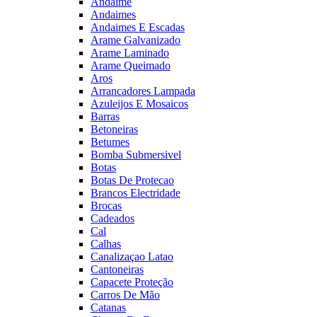
Andaime
Andaimes
Andaimes E Escadas
Arame Galvanizado
Arame Laminado
Arame Queimado
Aros
Arrancadores Lampada
Azuleijos E Mosaicos
Barras
Betoneiras
Betumes
Bomba Submersivel
Botas
Botas De Protecao
Brancos Electridade
Brocas
Cadeados
Cal
Calhas
Canalizaçao Latao
Cantoneiras
Capacete Proteção
Carros De Mão
Catanas