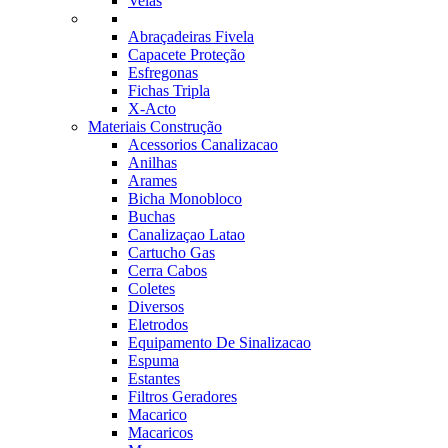
Velas
Abraçadeiras Fivela
Capacete Proteção
Esfregonas
Fichas Tripla
X-Acto
Materiais Construção
Acessorios Canalizacao
Anilhas
Arames
Bicha Monobloco
Buchas
Canalizaçao Latao
Cartucho Gas
Cerra Cabos
Coletes
Diversos
Eletrodos
Equipamento De Sinalizacao
Espuma
Estantes
Filtros Geradores
Macarico
Macaricos