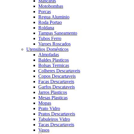
Mascaras
Motobombas
Porcas
Regua Aluminio
Roda Portao
Roldana
Tampas Saneamento
Tubos Ferro
Varoes Roscados
Utensilios Domésticos
Almofadas
Baldes Plasticos
Bolsas Termicas
Colheres Descartaveis
Copos Descartaveis
Facas Descartaveis
Garfos Descataveis
Jarros Plasticos
Mesas Plasticas
Mopas
Prato Vidro
Pratos Descartaveis
Tabuleiros Vidro
Tacas Descartaveis
Vasos