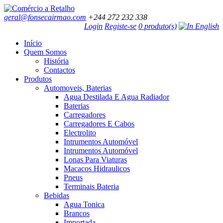
geral@fonsecairmao.com
+244 272 232 338
Login
Registe-se
0 produto(s)
Início
Quem Somos
História
Contactos
Produtos
Automoveis, Baterias
Agua Destilada E Agua Radiador
Baterias
Carregadores
Carregadores E Cabos
Electrolito
Intrumentos Automóvel
Intrumentos Automóvel
Lonas Para Viaturas
Macacos Hidraulicos
Pneus
Terminais Bateria
Bebidas
Agua Tonica
Brancos
Importada