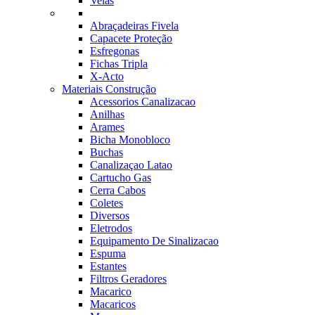
Velas
Abraçadeiras Fivela
Capacete Proteção
Esfregonas
Fichas Tripla
X-Acto
Materiais Construção
Acessorios Canalizacao
Anilhas
Arames
Bicha Monobloco
Buchas
Canalizaçao Latao
Cartucho Gas
Cerra Cabos
Coletes
Diversos
Eletrodos
Equipamento De Sinalizacao
Espuma
Estantes
Filtros Geradores
Macarico
Macaricos