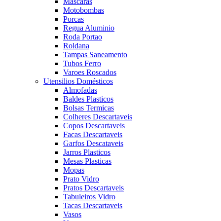
Mascaras
Motobombas
Porcas
Regua Aluminio
Roda Portao
Roldana
Tampas Saneamento
Tubos Ferro
Varoes Roscados
Utensilios Domésticos
Almofadas
Baldes Plasticos
Bolsas Termicas
Colheres Descartaveis
Copos Descartaveis
Facas Descartaveis
Garfos Descataveis
Jarros Plasticos
Mesas Plasticas
Mopas
Prato Vidro
Pratos Descartaveis
Tabuleiros Vidro
Tacas Descartaveis
Vasos