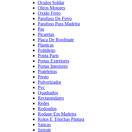
Oculos Soldar
Oleos Motores
Oxido Ferro
Parafuso De Ferro
Parafuso Para Madeira
Pas
Picaretas
Placa De Roofmate
Plasticas
Politileno
Ponta Paris
Portas Exteriores
Portas Interiores
Prateleiras
Prego
Pulverizador
Pvc
Quadrados
Rectangulares
Redes
Redondos
Rodape Em Madeira
Rolos E Trinchas Pintura
Sancas
Serrote