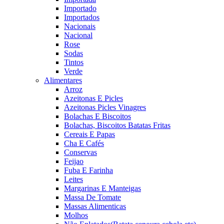
Importado
Importados
Nacionais
Nacional
Rose
Sodas
Tintos
Verde
Alimentares
Arroz
Azeitonas E Picles
Azeitonas Picles Vinagres
Bolachas E Biscoitos
Bolachas, Biscoitos Batatas Fritas
Cereais E Papas
Cha E Cafés
Conservas
Feijao
Fuba E Farinha
Leites
Margarinas E Manteigas
Massa De Tomate
Massas Alimenticas
Molhos