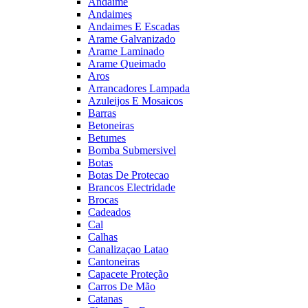
Andaime
Andaimes
Andaimes E Escadas
Arame Galvanizado
Arame Laminado
Arame Queimado
Aros
Arrancadores Lampada
Azuleijos E Mosaicos
Barras
Betoneiras
Betumes
Bomba Submersivel
Botas
Botas De Protecao
Brancos Electridade
Brocas
Cadeados
Cal
Calhas
Canalizaçao Latao
Cantoneiras
Capacete Proteção
Carros De Mão
Catanas