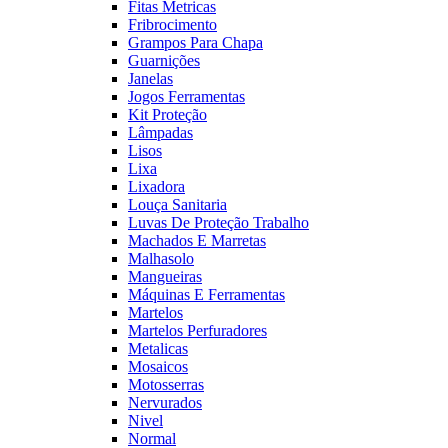
Fitas Metricas
Fribrocimento
Grampos Para Chapa
Guarnições
Janelas
Jogos Ferramentas
Kit Proteção
Lâmpadas
Lisos
Lixa
Lixadora
Louça Sanitaria
Luvas De Proteção Trabalho
Machados E Marretas
Malhasolo
Mangueiras
Máquinas E Ferramentas
Martelos
Martelos Perfuradores
Metalicas
Mosaicos
Motosserras
Nervurados
Nivel
Normal