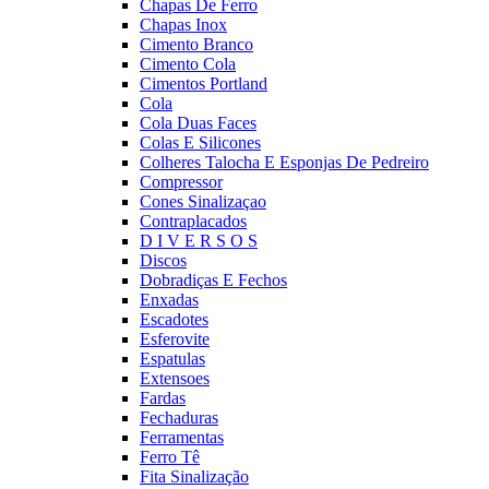
Chapas De Ferro
Chapas Inox
Cimento Branco
Cimento Cola
Cimentos Portland
Cola
Cola Duas Faces
Colas E Silicones
Colheres Talocha E Esponjas De Pedreiro
Compressor
Cones Sinalizaçao
Contraplacados
D I V E R S O S
Discos
Dobradiças E Fechos
Enxadas
Escadotes
Esferovite
Espatulas
Extensoes
Fardas
Fechaduras
Ferramentas
Ferro Tê
Fita Sinalização