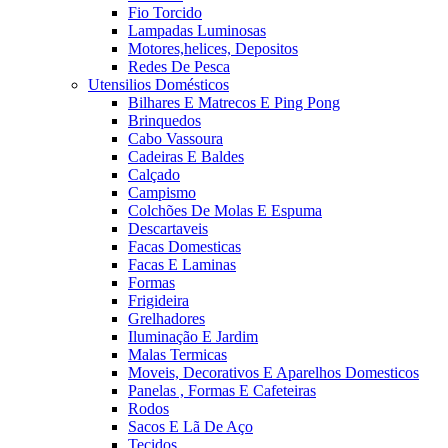
Fio Torcido
Lampadas Luminosas
Motores,helices, Depositos
Redes De Pesca
Utensilios Domésticos
Bilhares E Matrecos E Ping Pong
Brinquedos
Cabo Vassoura
Cadeiras E Baldes
Calçado
Campismo
Colchões De Molas E Espuma
Descartaveis
Facas Domesticas
Facas E Laminas
Formas
Frigideira
Grelhadores
Iluminação E Jardim
Malas Termicas
Moveis, Decorativos E Aparelhos Domesticos
Panelas , Formas E Cafeteiras
Rodos
Sacos E Lã De Aço
Tecidos