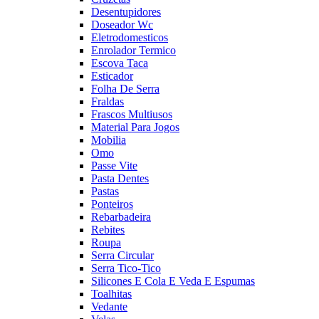
Desentupidores
Doseador Wc
Eletrodomesticos
Enrolador Termico
Escova Taca
Esticador
Folha De Serra
Fraldas
Frascos Multiusos
Material Para Jogos
Mobilia
Omo
Passe Vite
Pasta Dentes
Pastas
Ponteiros
Rebarbadeira
Rebites
Roupa
Serra Circular
Serra Tico-Tico
Silicones E Cola E Veda E Espumas
Toalhitas
Vedante