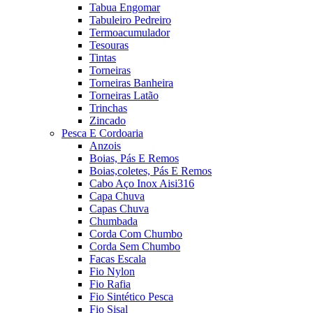
Tabua Engomar
Tabuleiro Pedreiro
Termoacumulador
Tesouras
Tintas
Torneiras
Torneiras Banheira
Torneiras Latão
Trinchas
Zincado
Pesca E Cordoaria
Anzois
Boias, Pás E Remos
Boias,coletes, Pás E Remos
Cabo Aço Inox Aisi316
Capa Chuva
Capas Chuva
Chumbada
Corda Com Chumbo
Corda Sem Chumbo
Facas Escala
Fio Nylon
Fio Rafia
Fio Sintético Pesca
Fio Sisal