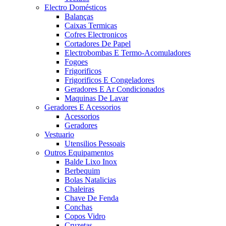
Electro Domésticos
Balanças
Caixas Termicas
Cofres Electronicos
Cortadores De Papel
Electrobombas E Termo-Acomuladores
Fogoes
Frigorificos
Frigorificos E Congeladores
Geradores E Ar Condicionados
Maquinas De Lavar
Geradores E Acessorios
Acessorios
Geradores
Vestuario
Utensilios Pessoais
Outros Equipamentos
Balde Lixo Inox
Berbequim
Bolas Natalicias
Chaleiras
Chave De Fenda
Conchas
Copos Vidro
Cruzetas