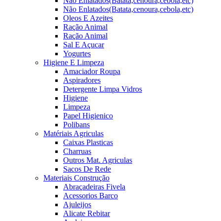
Não Enlatados(Batata,cenoura,cebola,etc)
Não Enlatados(Batata,cenoura,cebola,etc)
Oleos E Azeites
Ração Animal
Ração Animal
Sal E Açucar
Yogurtes
Higiene E Limpeza
Amaciador Roupa
Aspiradores
Detergente Limpa Vidros
Higiene
Limpeza
Papel Higienico
Polibans
Matériais Agriculas
Caixas Plasticas
Charruas
Outros Mat. Agriculas
Sacos De Rede
Materiais Construção
Abraçadeiras Fivela
Acessorios Barco
Ajuleijos
Alicate Rebitar