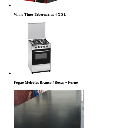
Vinho Tinto Tabernarius 4 X 5 L
Fogao Meireles Branco 4Bocas + Forno