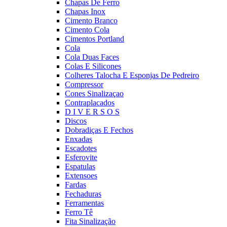
Chapas De Ferro
Chapas Inox
Cimento Branco
Cimento Cola
Cimentos Portland
Cola
Cola Duas Faces
Colas E Silicones
Colheres Talocha E Esponjas De Pedreiro
Compressor
Cones Sinalizaçao
Contraplacados
D I V E R S O S
Discos
Dobradiças E Fechos
Enxadas
Escadotes
Esferovite
Espatulas
Extensoes
Fardas
Fechaduras
Ferramentas
Ferro Tê
Fita Sinalização