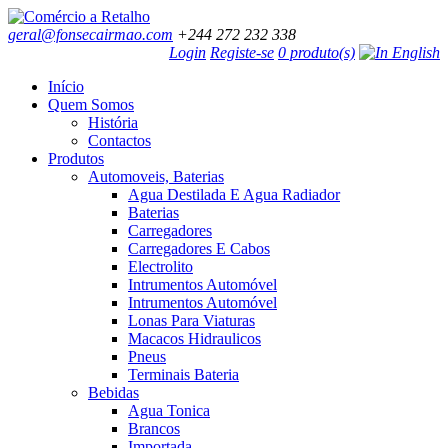
geral@fonsecairmao.com
+244 272 232 338
Login
Registe-se
0 produto(s)
Início
Quem Somos
História
Contactos
Produtos
Automoveis, Baterias
Agua Destilada E Agua Radiador
Baterias
Carregadores
Carregadores E Cabos
Electrolito
Intrumentos Automóvel
Intrumentos Automóvel
Lonas Para Viaturas
Macacos Hidraulicos
Pneus
Terminais Bateria
Bebidas
Agua Tonica
Brancos
Importada