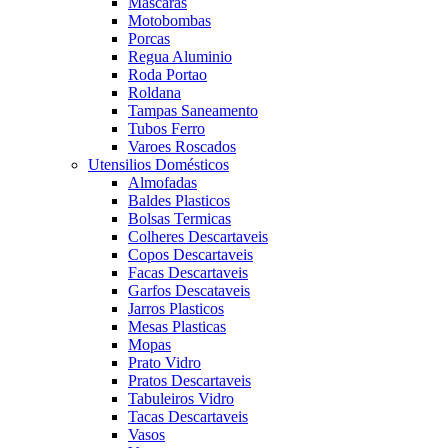
Mascaras
Motobombas
Porcas
Regua Aluminio
Roda Portao
Roldana
Tampas Saneamento
Tubos Ferro
Varoes Roscados
Utensilios Domésticos
Almofadas
Baldes Plasticos
Bolsas Termicas
Colheres Descartaveis
Copos Descartaveis
Facas Descartaveis
Garfos Descataveis
Jarros Plasticos
Mesas Plasticas
Mopas
Prato Vidro
Pratos Descartaveis
Tabuleiros Vidro
Tacas Descartaveis
Vasos