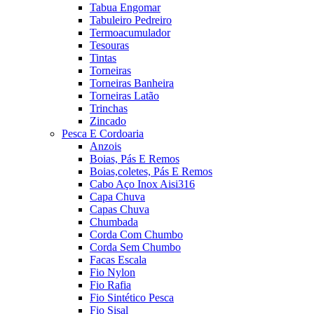
Tabua Engomar
Tabuleiro Pedreiro
Termoacumulador
Tesouras
Tintas
Torneiras
Torneiras Banheira
Torneiras Latão
Trinchas
Zincado
Pesca E Cordoaria
Anzois
Boias, Pás E Remos
Boias,coletes, Pás E Remos
Cabo Aço Inox Aisi316
Capa Chuva
Capas Chuva
Chumbada
Corda Com Chumbo
Corda Sem Chumbo
Facas Escala
Fio Nylon
Fio Rafia
Fio Sintético Pesca
Fio Sisal