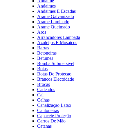
Andaime
Andaimes
Andaimes E Escadas
Arame Galvanizado
Arame Laminado
Arame Queimado
Aros
Arrancadores Lampada
Azuleijos E Mosaicos
Barras
Betoneiras
Betumes
Bomba Submersivel
Botas
Botas De Protecao
Brancos Electridade
Brocas
Cadeados
Cal
Calhas
Canalizaçao Latao
Cantoneiras
Capacete Proteção
Carros De Mão
Catanas