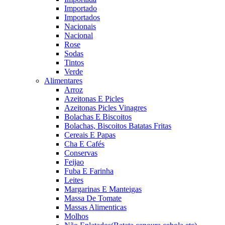
Importado
Importados
Nacionais
Nacional
Rose
Sodas
Tintos
Verde
Alimentares
Arroz
Azeitonas E Picles
Azeitonas Picles Vinagres
Bolachas E Biscoitos
Bolachas, Biscoitos Batatas Fritas
Cereais E Papas
Cha E Cafés
Conservas
Feijao
Fuba E Farinha
Leites
Margarinas E Manteigas
Massa De Tomate
Massas Alimenticas
Molhos