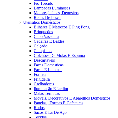
Fio Torcido
Lampadas Luminosas
Motores,helices, Depositos
Redes De Pesca
Utensilios Domésticos
Bilhares E Matrecos E Ping Pong
Brinquedos
Cabo Vassoura
Cadeiras E Baldes
Calçado
Campismo
Colchões De Molas E Espuma
Descartaveis
Facas Domesticas
Facas E Laminas
Formas
Frigideira
Grelhadores
Iluminação E Jardim
Malas Termicas
Moveis, Decorativos E Aparelhos Domesticos
Panelas , Formas E Cafeteiras
Rodos
Sacos E Lã De Aço
Tecidos