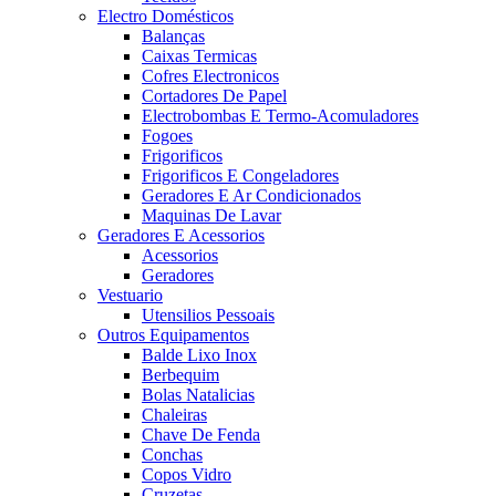
Electro Domésticos
Balanças
Caixas Termicas
Cofres Electronicos
Cortadores De Papel
Electrobombas E Termo-Acomuladores
Fogoes
Frigorificos
Frigorificos E Congeladores
Geradores E Ar Condicionados
Maquinas De Lavar
Geradores E Acessorios
Acessorios
Geradores
Vestuario
Utensilios Pessoais
Outros Equipamentos
Balde Lixo Inox
Berbequim
Bolas Natalicias
Chaleiras
Chave De Fenda
Conchas
Copos Vidro
Cruzetas