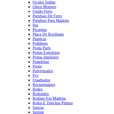
Oculos Soldar
Oleos Motores
Oxido Ferro
Parafuso De Ferro
Parafuso Para Madeira
Pas
Picaretas
Placa De Roofmate
Plasticas
Politileno
Ponta Paris
Portas Exteriores
Portas Interiores
Prateleiras
Prego
Pulverizador
Pvc
Quadrados
Rectangulares
Redes
Redondos
Rodape Em Madeira
Rolos E Trinchas Pintura
Sancas
Serrote