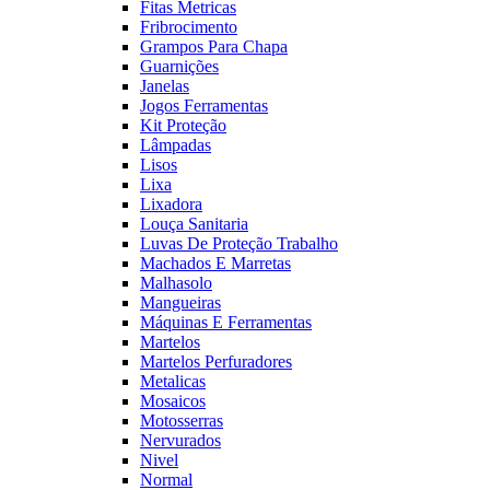
Fitas Metricas
Fribrocimento
Grampos Para Chapa
Guarnições
Janelas
Jogos Ferramentas
Kit Proteção
Lâmpadas
Lisos
Lixa
Lixadora
Louça Sanitaria
Luvas De Proteção Trabalho
Machados E Marretas
Malhasolo
Mangueiras
Máquinas E Ferramentas
Martelos
Martelos Perfuradores
Metalicas
Mosaicos
Motosserras
Nervurados
Nivel
Normal