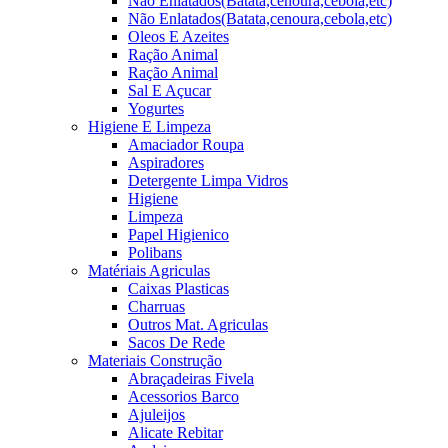
Não Enlatados(Batata,cenoura,cebola,etc)
Não Enlatados(Batata,cenoura,cebola,etc)
Oleos E Azeites
Ração Animal
Ração Animal
Sal E Açucar
Yogurtes
Higiene E Limpeza
Amaciador Roupa
Aspiradores
Detergente Limpa Vidros
Higiene
Limpeza
Papel Higienico
Polibans
Matériais Agriculas
Caixas Plasticas
Charruas
Outros Mat. Agriculas
Sacos De Rede
Materiais Construção
Abraçadeiras Fivela
Acessorios Barco
Ajuleijos
Alicate Rebitar