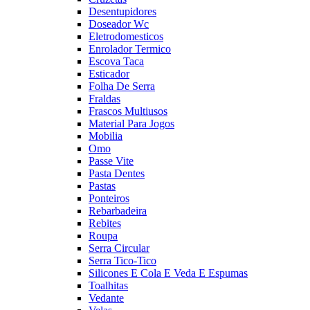
Desentupidores
Doseador Wc
Eletrodomesticos
Enrolador Termico
Escova Taca
Esticador
Folha De Serra
Fraldas
Frascos Multiusos
Material Para Jogos
Mobilia
Omo
Passe Vite
Pasta Dentes
Pastas
Ponteiros
Rebarbadeira
Rebites
Roupa
Serra Circular
Serra Tico-Tico
Silicones E Cola E Veda E Espumas
Toalhitas
Vedante