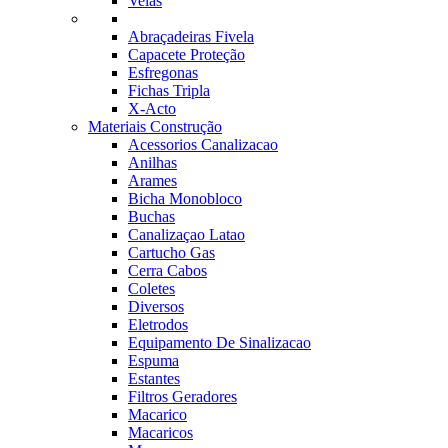
Velas
Abraçadeiras Fivela
Capacete Proteção
Esfregonas
Fichas Tripla
X-Acto
Materiais Construção
Acessorios Canalizacao
Anilhas
Arames
Bicha Monobloco
Buchas
Canalizaçao Latao
Cartucho Gas
Cerra Cabos
Coletes
Diversos
Eletrodos
Equipamento De Sinalizacao
Espuma
Estantes
Filtros Geradores
Macarico
Macaricos