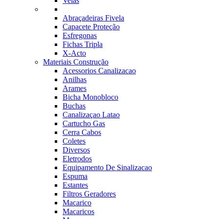
Velas
Abraçadeiras Fivela
Capacete Proteção
Esfregonas
Fichas Tripla
X-Acto
Materiais Construção
Acessorios Canalizacao
Anilhas
Arames
Bicha Monobloco
Buchas
Canalizaçao Latao
Cartucho Gas
Cerra Cabos
Coletes
Diversos
Eletrodos
Equipamento De Sinalizacao
Espuma
Estantes
Filtros Geradores
Macarico
Macaricos