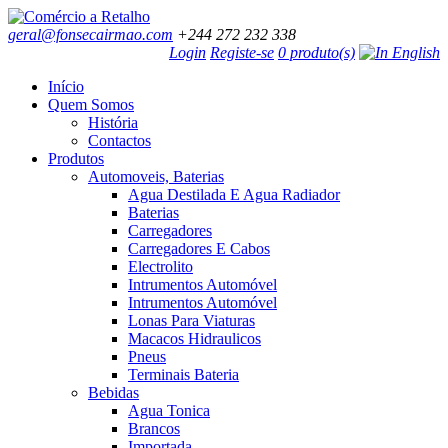
geral@fonsecairmao.com
+244 272 232 338
Login
Registe-se
0 produto(s)
Início
Quem Somos
História
Contactos
Produtos
Automoveis, Baterias
Agua Destilada E Agua Radiador
Baterias
Carregadores
Carregadores E Cabos
Electrolito
Intrumentos Automóvel
Intrumentos Automóvel
Lonas Para Viaturas
Macacos Hidraulicos
Pneus
Terminais Bateria
Bebidas
Agua Tonica
Brancos
Importada