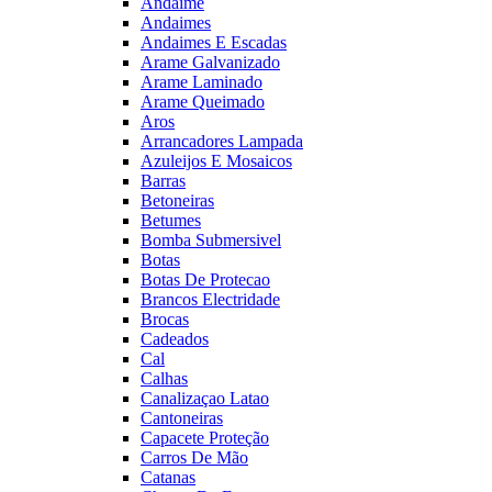
Andaime
Andaimes
Andaimes E Escadas
Arame Galvanizado
Arame Laminado
Arame Queimado
Aros
Arrancadores Lampada
Azuleijos E Mosaicos
Barras
Betoneiras
Betumes
Bomba Submersivel
Botas
Botas De Protecao
Brancos Electridade
Brocas
Cadeados
Cal
Calhas
Canalizaçao Latao
Cantoneiras
Capacete Proteção
Carros De Mão
Catanas