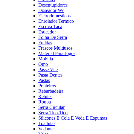
Desentupidores
Doseador Wc
Eletrodomesticos
Enrolador Termico
Escova Taca
Esticador
Folha De Serra
Fraldas
Frascos Multiusos
Material Para Jogos
Mobilia
Omo
Passe Vite
Pasta Dentes
Pastas
Ponteiros
Rebarbadeira
Rebites
Roupa
Serra Circular
Serra Tico-Tico
Silicones E Cola E Veda E Espumas
Toalhitas
Vedante