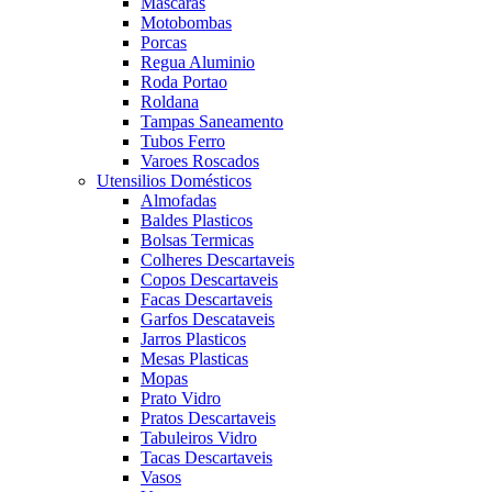
Mascaras
Motobombas
Porcas
Regua Aluminio
Roda Portao
Roldana
Tampas Saneamento
Tubos Ferro
Varoes Roscados
Utensilios Domésticos
Almofadas
Baldes Plasticos
Bolsas Termicas
Colheres Descartaveis
Copos Descartaveis
Facas Descartaveis
Garfos Descataveis
Jarros Plasticos
Mesas Plasticas
Mopas
Prato Vidro
Pratos Descartaveis
Tabuleiros Vidro
Tacas Descartaveis
Vasos