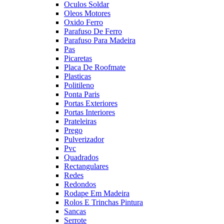
Oculos Soldar
Oleos Motores
Oxido Ferro
Parafuso De Ferro
Parafuso Para Madeira
Pas
Picaretas
Placa De Roofmate
Plasticas
Politileno
Ponta Paris
Portas Exteriores
Portas Interiores
Prateleiras
Prego
Pulverizador
Pvc
Quadrados
Rectangulares
Redes
Redondos
Rodape Em Madeira
Rolos E Trinchas Pintura
Sancas
Serrote