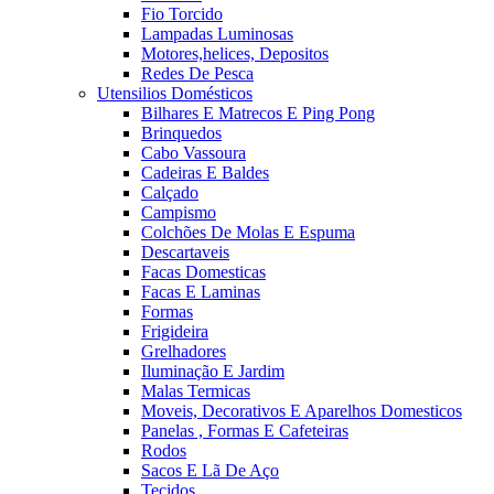
Fio Torcido
Lampadas Luminosas
Motores,helices, Depositos
Redes De Pesca
Utensilios Domésticos
Bilhares E Matrecos E Ping Pong
Brinquedos
Cabo Vassoura
Cadeiras E Baldes
Calçado
Campismo
Colchões De Molas E Espuma
Descartaveis
Facas Domesticas
Facas E Laminas
Formas
Frigideira
Grelhadores
Iluminação E Jardim
Malas Termicas
Moveis, Decorativos E Aparelhos Domesticos
Panelas , Formas E Cafeteiras
Rodos
Sacos E Lã De Aço
Tecidos