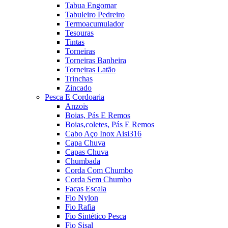
Tabua Engomar
Tabuleiro Pedreiro
Termoacumulador
Tesouras
Tintas
Torneiras
Torneiras Banheira
Torneiras Latão
Trinchas
Zincado
Pesca E Cordoaria
Anzois
Boias, Pás E Remos
Boias,coletes, Pás E Remos
Cabo Aço Inox Aisi316
Capa Chuva
Capas Chuva
Chumbada
Corda Com Chumbo
Corda Sem Chumbo
Facas Escala
Fio Nylon
Fio Rafia
Fio Sintético Pesca
Fio Sisal