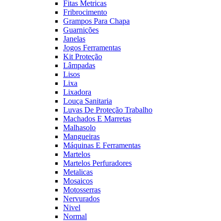
Fitas Metricas
Fribrocimento
Grampos Para Chapa
Guarnições
Janelas
Jogos Ferramentas
Kit Proteção
Lâmpadas
Lisos
Lixa
Lixadora
Louça Sanitaria
Luvas De Proteção Trabalho
Machados E Marretas
Malhasolo
Mangueiras
Máquinas E Ferramentas
Martelos
Martelos Perfuradores
Metalicas
Mosaicos
Motosserras
Nervurados
Nivel
Normal