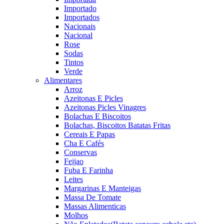
Importado
Importados
Nacionais
Nacional
Rose
Sodas
Tintos
Verde
Alimentares
Arroz
Azeitonas E Picles
Azeitonas Picles Vinagres
Bolachas E Biscoitos
Bolachas, Biscoitos Batatas Fritas
Cereais E Papas
Cha E Cafés
Conservas
Feijao
Fuba E Farinha
Leites
Margarinas E Manteigas
Massa De Tomate
Massas Alimenticas
Molhos