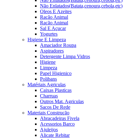
Não Enlatados(Batata,cenoura,cebola,etc)
Não Enlatados(Batata,cenoura,cebola,etc)
Oleos E Azeites
Ração Animal
Ração Animal
Sal E Açucar
Yogurtes
Higiene E Limpeza
Amaciador Roupa
Aspiradores
Detergente Limpa Vidros
Higiene
Limpeza
Papel Higienico
Polibans
Matériais Agriculas
Caixas Plasticas
Charruas
Outros Mat. Agriculas
Sacos De Rede
Materiais Construção
Abraçadeiras Fivela
Acessorios Barco
Ajuleijos
Alicate Rebitar