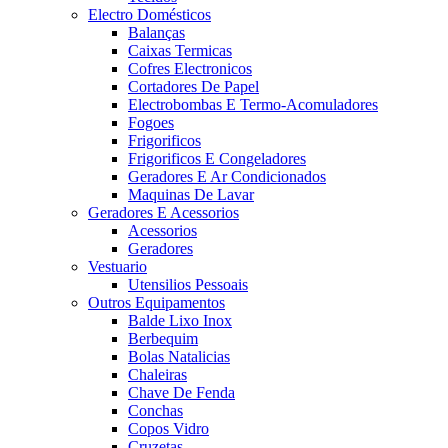
Electro Domésticos
Balanças
Caixas Termicas
Cofres Electronicos
Cortadores De Papel
Electrobombas E Termo-Acomuladores
Fogoes
Frigorificos
Frigorificos E Congeladores
Geradores E Ar Condicionados
Maquinas De Lavar
Geradores E Acessorios
Acessorios
Geradores
Vestuario
Utensilios Pessoais
Outros Equipamentos
Balde Lixo Inox
Berbequim
Bolas Natalicias
Chaleiras
Chave De Fenda
Conchas
Copos Vidro
Cruzetas