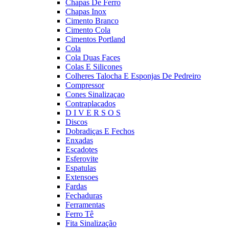
Chapas De Ferro
Chapas Inox
Cimento Branco
Cimento Cola
Cimentos Portland
Cola
Cola Duas Faces
Colas E Silicones
Colheres Talocha E Esponjas De Pedreiro
Compressor
Cones Sinalizaçao
Contraplacados
D I V E R S O S
Discos
Dobradiças E Fechos
Enxadas
Escadotes
Esferovite
Espatulas
Extensoes
Fardas
Fechaduras
Ferramentas
Ferro Tê
Fita Sinalização