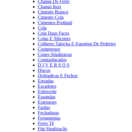
Chapas De Ferro
Chapas Inox
Cimento Branco
Cimento Cola
Cimentos Portland
Cola
Cola Duas Faces
Colas E Silicones
Colheres Talocha E Esponjas De Pedreiro
Compressor
Cones Sinalizaçao
Contraplacados
D I V E R S O S
Discos
Dobradiças E Fechos
Enxadas
Escadotes
Esferovite
Espatulas
Extensoes
Fardas
Fechaduras
Ferramentas
Ferro Tê
Fita Sinalização