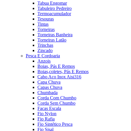
Tabua Engomar
Tabuleiro Pedreiro
Termoacumulador
Tesouras
Tintas
Torneiras
Torneiras Banheira
Torneiras Latão
Trinchas
Zincado
Pesca E Cordoaria
Anzois
Boias, Pás E Remos
Boias,coletes, Pás E Remos
Cabo Aço Inox Aisi316
Capa Chuva
Capas Chuva
Chumbada
Corda Com Chumbo
Corda Sem Chumbo
Facas Escala
Fio Nylon
Fio Rafia
Fio Sintético Pesca
Fio Sisal