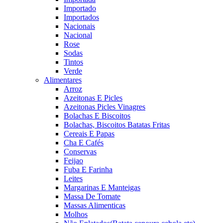
Importado
Importados
Nacionais
Nacional
Rose
Sodas
Tintos
Verde
Alimentares
Arroz
Azeitonas E Picles
Azeitonas Picles Vinagres
Bolachas E Biscoitos
Bolachas, Biscoitos Batatas Fritas
Cereais E Papas
Cha E Cafés
Conservas
Feijao
Fuba E Farinha
Leites
Margarinas E Manteigas
Massa De Tomate
Massas Alimenticas
Molhos