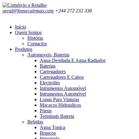
geral@fonsecairmao.com
+244 272 232 338
Início
Quem Somos
História
Contactos
Produtos
Automoveis, Baterias
Agua Destilada E Agua Radiador
Baterias
Carregadores
Carregadores E Cabos
Electrolito
Intrumentos Automóvel
Intrumentos Automóvel
Lonas Para Viaturas
Macacos Hidraulicos
Pneus
Terminais Bateria
Bebidas
Agua Tonica
Brancos
Importada