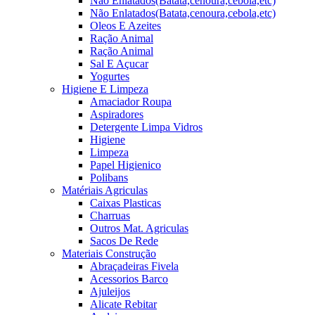
Não Enlatados(Batata,cenoura,cebola,etc)
Não Enlatados(Batata,cenoura,cebola,etc)
Oleos E Azeites
Ração Animal
Ração Animal
Sal E Açucar
Yogurtes
Higiene E Limpeza
Amaciador Roupa
Aspiradores
Detergente Limpa Vidros
Higiene
Limpeza
Papel Higienico
Polibans
Matériais Agriculas
Caixas Plasticas
Charruas
Outros Mat. Agriculas
Sacos De Rede
Materiais Construção
Abraçadeiras Fivela
Acessorios Barco
Ajuleijos
Alicate Rebitar