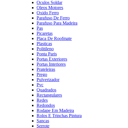
Oculos Soldar
Oleos Motores
Oxido Ferro
Parafuso De Ferro
Parafuso Para Madeira
Pas
Picaretas
Placa De Roofmate
Plasticas
Politileno
Ponta Paris
Portas Exteriores
Portas Interiores
Prateleiras
Prego
Pulverizador
Pvc
Quadrados
Rectangulares
Redes
Redondos
Rodape Em Madeira
Rolos E Trinchas Pintura
Sancas
Serrote