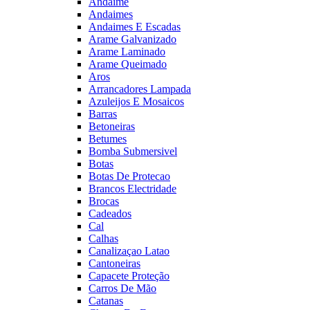
Andaime
Andaimes
Andaimes E Escadas
Arame Galvanizado
Arame Laminado
Arame Queimado
Aros
Arrancadores Lampada
Azuleijos E Mosaicos
Barras
Betoneiras
Betumes
Bomba Submersivel
Botas
Botas De Protecao
Brancos Electridade
Brocas
Cadeados
Cal
Calhas
Canalizaçao Latao
Cantoneiras
Capacete Proteção
Carros De Mão
Catanas