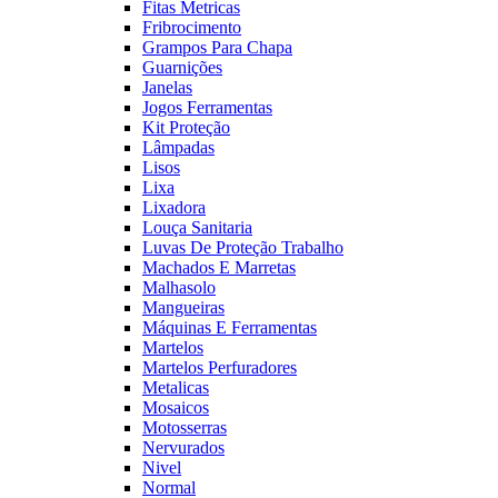
Fitas Metricas
Fribrocimento
Grampos Para Chapa
Guarnições
Janelas
Jogos Ferramentas
Kit Proteção
Lâmpadas
Lisos
Lixa
Lixadora
Louça Sanitaria
Luvas De Proteção Trabalho
Machados E Marretas
Malhasolo
Mangueiras
Máquinas E Ferramentas
Martelos
Martelos Perfuradores
Metalicas
Mosaicos
Motosserras
Nervurados
Nivel
Normal