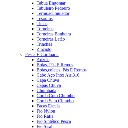
Tabua Engomar
Tabuleiro Pedreiro
Termoacumulador
Tesouras
Tintas
Torneiras
Torneiras Banheira
Torneiras Latão
Trinchas
Zincado
Pesca E Cordoaria
Anzois
Boias, Pás E Remos
Boias,coletes, Pás E Remos
Cabo Aço Inox Aisi316
Capa Chuva
Capas Chuva
Chumbada
Corda Com Chumbo
Corda Sem Chumbo
Facas Escala
Fio Nylon
Fio Rafia
Fio Sintético Pesca
Fio Sisal