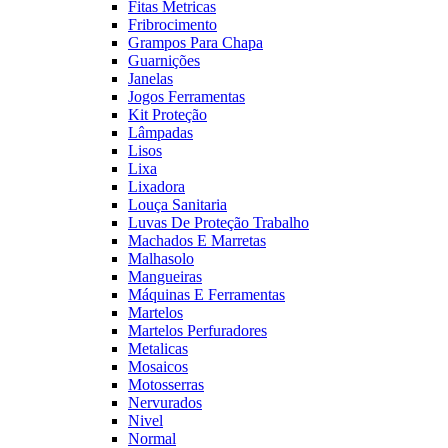
Fitas Metricas
Fribrocimento
Grampos Para Chapa
Guarnições
Janelas
Jogos Ferramentas
Kit Proteção
Lâmpadas
Lisos
Lixa
Lixadora
Louça Sanitaria
Luvas De Proteção Trabalho
Machados E Marretas
Malhasolo
Mangueiras
Máquinas E Ferramentas
Martelos
Martelos Perfuradores
Metalicas
Mosaicos
Motosserras
Nervurados
Nivel
Normal