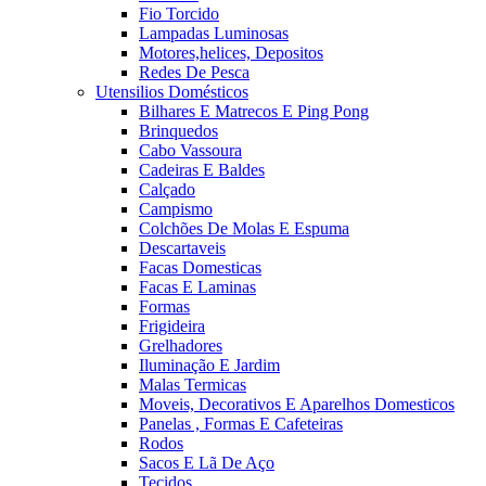
Fio Torcido
Lampadas Luminosas
Motores,helices, Depositos
Redes De Pesca
Utensilios Domésticos
Bilhares E Matrecos E Ping Pong
Brinquedos
Cabo Vassoura
Cadeiras E Baldes
Calçado
Campismo
Colchões De Molas E Espuma
Descartaveis
Facas Domesticas
Facas E Laminas
Formas
Frigideira
Grelhadores
Iluminação E Jardim
Malas Termicas
Moveis, Decorativos E Aparelhos Domesticos
Panelas , Formas E Cafeteiras
Rodos
Sacos E Lã De Aço
Tecidos