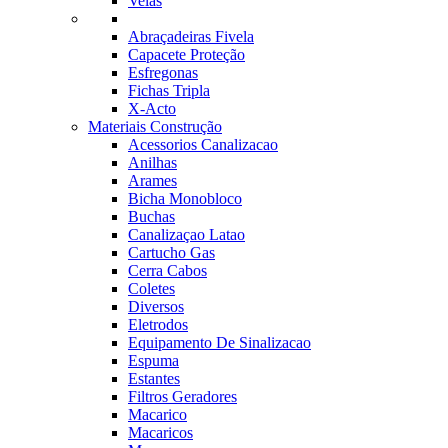
Velas
Abraçadeiras Fivela
Capacete Proteção
Esfregonas
Fichas Tripla
X-Acto
Materiais Construção
Acessorios Canalizacao
Anilhas
Arames
Bicha Monobloco
Buchas
Canalizaçao Latao
Cartucho Gas
Cerra Cabos
Coletes
Diversos
Eletrodos
Equipamento De Sinalizacao
Espuma
Estantes
Filtros Geradores
Macarico
Macaricos