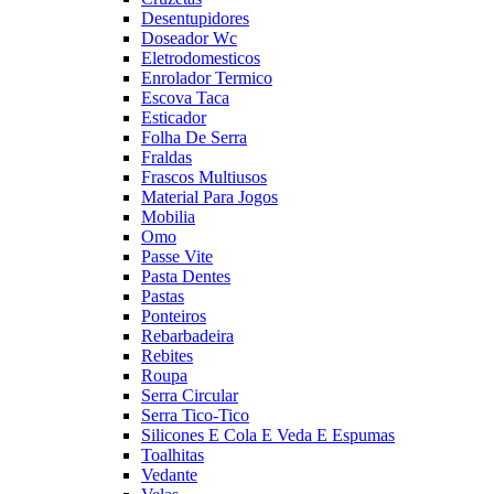
Desentupidores
Doseador Wc
Eletrodomesticos
Enrolador Termico
Escova Taca
Esticador
Folha De Serra
Fraldas
Frascos Multiusos
Material Para Jogos
Mobilia
Omo
Passe Vite
Pasta Dentes
Pastas
Ponteiros
Rebarbadeira
Rebites
Roupa
Serra Circular
Serra Tico-Tico
Silicones E Cola E Veda E Espumas
Toalhitas
Vedante