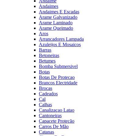
Andaime
Andaimes
Andaimes E Escadas
Arame Galvanizado
Arame Laminado
Arame Queimado
Aros
Arrancadores Lampada
Azuleijos E Mosaicos
Barras
Betoneiras
Betumes
Bomba Submersivel
Botas
Botas De Protecao
Brancos Electridade
Brocas
Cadeados
Cal
Calhas
Canalizaçao Latao
Cantoneiras
Capacete Proteção
Carros De Mão
Catanas