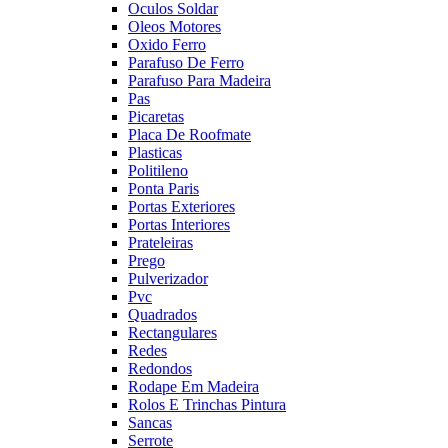
Oculos Soldar
Oleos Motores
Oxido Ferro
Parafuso De Ferro
Parafuso Para Madeira
Pas
Picaretas
Placa De Roofmate
Plasticas
Politileno
Ponta Paris
Portas Exteriores
Portas Interiores
Prateleiras
Prego
Pulverizador
Pvc
Quadrados
Rectangulares
Redes
Redondos
Rodape Em Madeira
Rolos E Trinchas Pintura
Sancas
Serrote