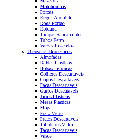
Mascaras
Motobombas
Porcas
Regua Aluminio
Roda Portao
Roldana
Tampas Saneamento
Tubos Ferro
Varoes Roscados
Utensilios Domésticos
Almofadas
Baldes Plasticos
Bolsas Termicas
Colheres Descartaveis
Copos Descartaveis
Facas Descartaveis
Garfos Descataveis
Jarros Plasticos
Mesas Plasticas
Mopas
Prato Vidro
Pratos Descartaveis
Tabuleiros Vidro
Tacas Descartaveis
Vasos