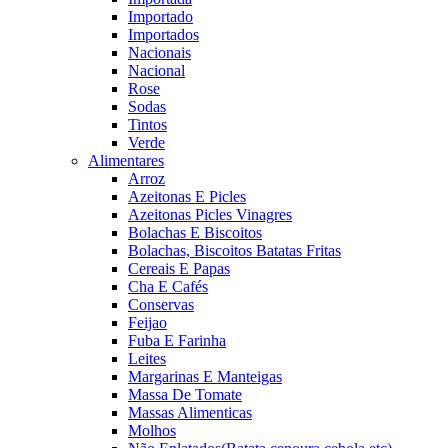
Importado
Importados
Nacionais
Nacional
Rose
Sodas
Tintos
Verde
Alimentares
Arroz
Azeitonas E Picles
Azeitonas Picles Vinagres
Bolachas E Biscoitos
Bolachas, Biscoitos Batatas Fritas
Cereais E Papas
Cha E Cafés
Conservas
Feijao
Fuba E Farinha
Leites
Margarinas E Manteigas
Massa De Tomate
Massas Alimenticas
Molhos