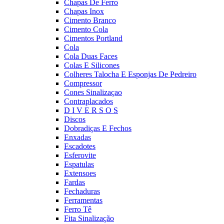
Chapas De Ferro
Chapas Inox
Cimento Branco
Cimento Cola
Cimentos Portland
Cola
Cola Duas Faces
Colas E Silicones
Colheres Talocha E Esponjas De Pedreiro
Compressor
Cones Sinalizaçao
Contraplacados
D I V E R S O S
Discos
Dobradiças E Fechos
Enxadas
Escadotes
Esferovite
Espatulas
Extensoes
Fardas
Fechaduras
Ferramentas
Ferro Tê
Fita Sinalização