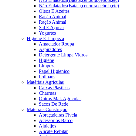
Não Enlatados(Batata,cenoura,cebola,etc)
Não Enlatados(Batata,cenoura,cebola,etc)
Oleos E Azeites
Ração Animal
Ração Animal
Sal E Açucar
Yogurtes
Higiene E Limpeza
Amaciador Roupa
Aspiradores
Detergente Limpa Vidros
Higiene
Limpeza
Papel Higienico
Polibans
Matériais Agriculas
Caixas Plasticas
Charruas
Outros Mat. Agriculas
Sacos De Rede
Materiais Construção
Abraçadeiras Fivela
Acessorios Barco
Ajuleijos
Alicate Rebitar