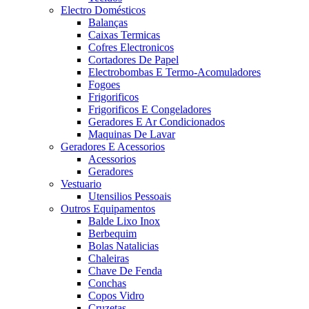
Electro Domésticos
Balanças
Caixas Termicas
Cofres Electronicos
Cortadores De Papel
Electrobombas E Termo-Acomuladores
Fogoes
Frigorificos
Frigorificos E Congeladores
Geradores E Ar Condicionados
Maquinas De Lavar
Geradores E Acessorios
Acessorios
Geradores
Vestuario
Utensilios Pessoais
Outros Equipamentos
Balde Lixo Inox
Berbequim
Bolas Natalicias
Chaleiras
Chave De Fenda
Conchas
Copos Vidro
Cruzetas