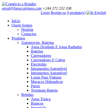
geral@fonsecairmao.com
+244 272 232 338
Login
Registe-se
0 produto(s)
Início
Quem Somos
História
Contactos
Produtos
Automoveis, Baterias
Agua Destilada E Agua Radiador
Baterias
Carregadores
Carregadores E Cabos
Electrolito
Intrumentos Automóvel
Intrumentos Automóvel
Lonas Para Viaturas
Macacos Hidraulicos
Pneus
Terminais Bateria
Bebidas
Agua Tonica
Brancos
Importada