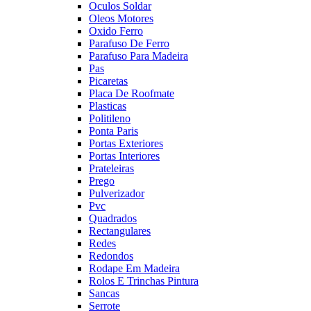
Oculos Soldar
Oleos Motores
Oxido Ferro
Parafuso De Ferro
Parafuso Para Madeira
Pas
Picaretas
Placa De Roofmate
Plasticas
Politileno
Ponta Paris
Portas Exteriores
Portas Interiores
Prateleiras
Prego
Pulverizador
Pvc
Quadrados
Rectangulares
Redes
Redondos
Rodape Em Madeira
Rolos E Trinchas Pintura
Sancas
Serrote