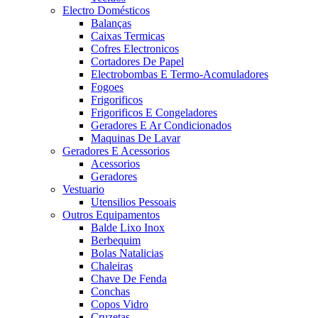
Electro Domésticos
Balanças
Caixas Termicas
Cofres Electronicos
Cortadores De Papel
Electrobombas E Termo-Acomuladores
Fogoes
Frigorificos
Frigorificos E Congeladores
Geradores E Ar Condicionados
Maquinas De Lavar
Geradores E Acessorios
Acessorios
Geradores
Vestuario
Utensilios Pessoais
Outros Equipamentos
Balde Lixo Inox
Berbequim
Bolas Natalicias
Chaleiras
Chave De Fenda
Conchas
Copos Vidro
Cruzetas