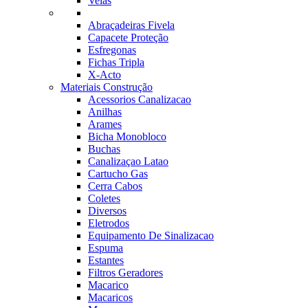
Velas
Abraçadeiras Fivela
Capacete Proteção
Esfregonas
Fichas Tripla
X-Acto
Materiais Construção
Acessorios Canalizacao
Anilhas
Arames
Bicha Monobloco
Buchas
Canalizaçao Latao
Cartucho Gas
Cerra Cabos
Coletes
Diversos
Eletrodos
Equipamento De Sinalizacao
Espuma
Estantes
Filtros Geradores
Macarico
Macaricos