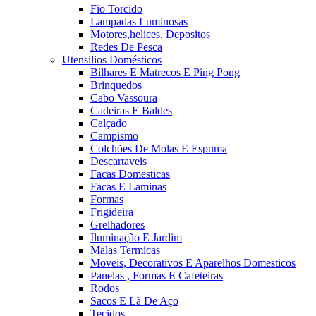
Fio Torcido
Lampadas Luminosas
Motores,helices, Depositos
Redes De Pesca
Utensilios Domésticos
Bilhares E Matrecos E Ping Pong
Brinquedos
Cabo Vassoura
Cadeiras E Baldes
Calçado
Campismo
Colchões De Molas E Espuma
Descartaveis
Facas Domesticas
Facas E Laminas
Formas
Frigideira
Grelhadores
Iluminação E Jardim
Malas Termicas
Moveis, Decorativos E Aparelhos Domesticos
Panelas , Formas E Cafeteiras
Rodos
Sacos E Lã De Aço
Tecidos