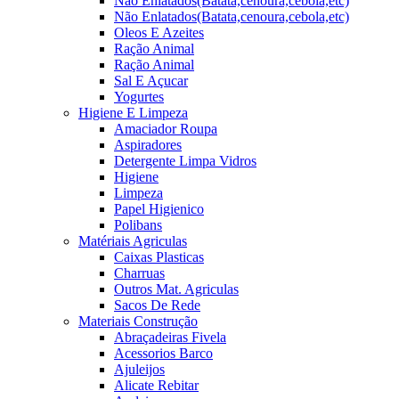
Não Enlatados(Batata,cenoura,cebola,etc)
Não Enlatados(Batata,cenoura,cebola,etc)
Oleos E Azeites
Ração Animal
Ração Animal
Sal E Açucar
Yogurtes
Higiene E Limpeza
Amaciador Roupa
Aspiradores
Detergente Limpa Vidros
Higiene
Limpeza
Papel Higienico
Polibans
Matériais Agriculas
Caixas Plasticas
Charruas
Outros Mat. Agriculas
Sacos De Rede
Materiais Construção
Abraçadeiras Fivela
Acessorios Barco
Ajuleijos
Alicate Rebitar