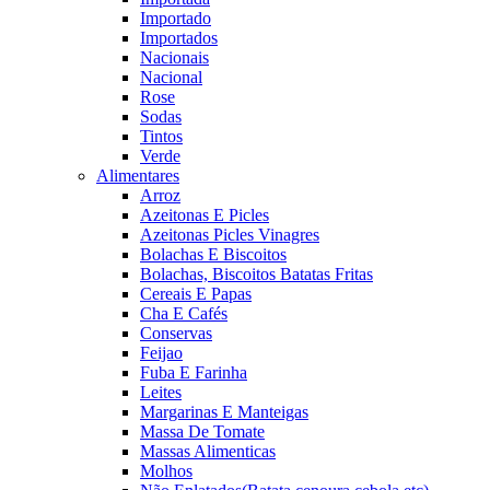
Importado
Importados
Nacionais
Nacional
Rose
Sodas
Tintos
Verde
Alimentares
Arroz
Azeitonas E Picles
Azeitonas Picles Vinagres
Bolachas E Biscoitos
Bolachas, Biscoitos Batatas Fritas
Cereais E Papas
Cha E Cafés
Conservas
Feijao
Fuba E Farinha
Leites
Margarinas E Manteigas
Massa De Tomate
Massas Alimenticas
Molhos