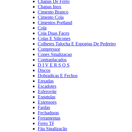
Chapas De Ferro
Chapas Inox
Cimento Branco
Cimento Cola
Cimentos Portland
Cola
Cola Duas Faces
Colas E Silicones
Colheres Talocha E Esponjas De Pedreiro
Compressor
Cones Sinalizaçao
Contraplacados
D I V E R S O S
Discos
Dobradiças E Fechos
Enxadas
Escadotes
Esferovite
Espatulas
Extensoes
Fardas
Fechaduras
Ferramentas
Ferro Tê
Fita Sinalização