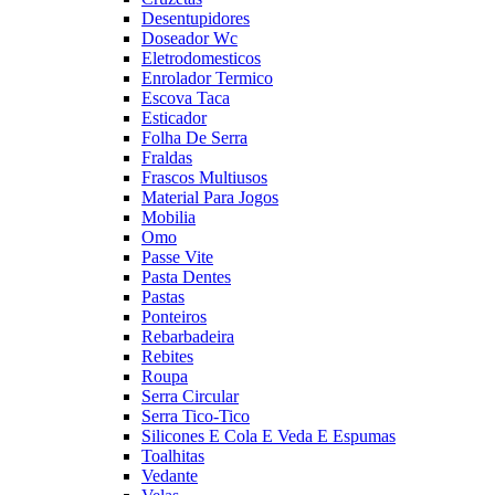
Desentupidores
Doseador Wc
Eletrodomesticos
Enrolador Termico
Escova Taca
Esticador
Folha De Serra
Fraldas
Frascos Multiusos
Material Para Jogos
Mobilia
Omo
Passe Vite
Pasta Dentes
Pastas
Ponteiros
Rebarbadeira
Rebites
Roupa
Serra Circular
Serra Tico-Tico
Silicones E Cola E Veda E Espumas
Toalhitas
Vedante