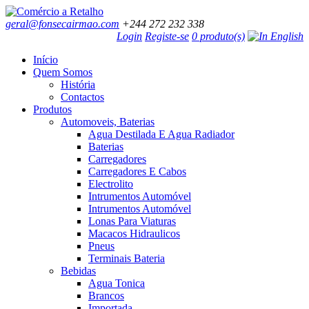
geral@fonsecairmao.com
+244 272 232 338
Login
Registe-se
0 produto(s)
Início
Quem Somos
História
Contactos
Produtos
Automoveis, Baterias
Agua Destilada E Agua Radiador
Baterias
Carregadores
Carregadores E Cabos
Electrolito
Intrumentos Automóvel
Intrumentos Automóvel
Lonas Para Viaturas
Macacos Hidraulicos
Pneus
Terminais Bateria
Bebidas
Agua Tonica
Brancos
Importada