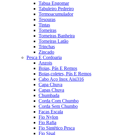
Tabua Engomar
Tabuleiro Pedreiro
Termoacumulador
Tesouras
Tintas
Torneiras
Torneiras Banheira
Torneiras Latão
Trinchas
Zincado
Pesca E Cordoaria
Anzois
Boias, Pás E Remos
Boias,coletes, Pás E Remos
Cabo Aço Inox Aisi316
Capa Chuva
Capas Chuva
Chumbada
Corda Com Chumbo
Corda Sem Chumbo
Facas Escala
Fio Nylon
Fio Rafia
Fio Sintético Pesca
Fio Sisal