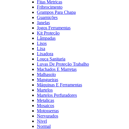
Fitas Metricas
Fribrocimento
Grampos Para Chapa
Guarnições
Janelas
Jogos Ferramentas
Kit Proteção
Lâmpadas
Lisos
Lixa
Lixadora
Louça Sanitaria
Luvas De Proteção Trabalho
Machados E Marretas
Malhasolo
Mangueiras
Máquinas E Ferramentas
Martelos
Martelos Perfuradores
Metalicas
Mosaicos
Motosserras
Nervurados
Nivel
Normal