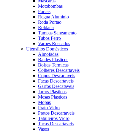
Mascaras
Motobombas
Porcas
Regua Aluminio
Roda Portao
Roldana
Tampas Saneamento
Tubos Ferro
Varoes Roscados
Utensilios Domésticos
Almofadas
Baldes Plasticos
Bolsas Termicas
Colheres Descartaveis
Copos Descartaveis
Facas Descartaveis
Garfos Descataveis
Jarros Plasticos
Mesas Plasticas
Mopas
Prato Vidro
Pratos Descartaveis
Tabuleiros Vidro
Tacas Descartaveis
Vasos