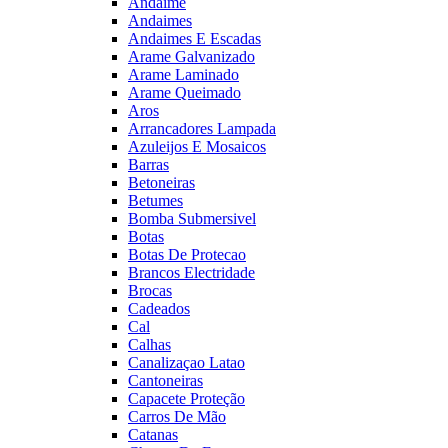
Andaime
Andaimes
Andaimes E Escadas
Arame Galvanizado
Arame Laminado
Arame Queimado
Aros
Arrancadores Lampada
Azuleijos E Mosaicos
Barras
Betoneiras
Betumes
Bomba Submersivel
Botas
Botas De Protecao
Brancos Electridade
Brocas
Cadeados
Cal
Calhas
Canalizaçao Latao
Cantoneiras
Capacete Proteção
Carros De Mão
Catanas