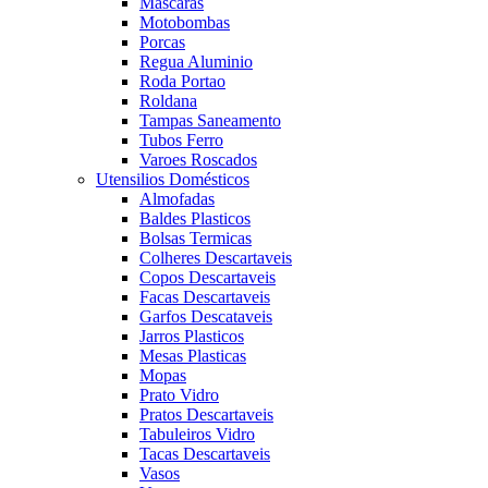
Mascaras
Motobombas
Porcas
Regua Aluminio
Roda Portao
Roldana
Tampas Saneamento
Tubos Ferro
Varoes Roscados
Utensilios Domésticos
Almofadas
Baldes Plasticos
Bolsas Termicas
Colheres Descartaveis
Copos Descartaveis
Facas Descartaveis
Garfos Descataveis
Jarros Plasticos
Mesas Plasticas
Mopas
Prato Vidro
Pratos Descartaveis
Tabuleiros Vidro
Tacas Descartaveis
Vasos