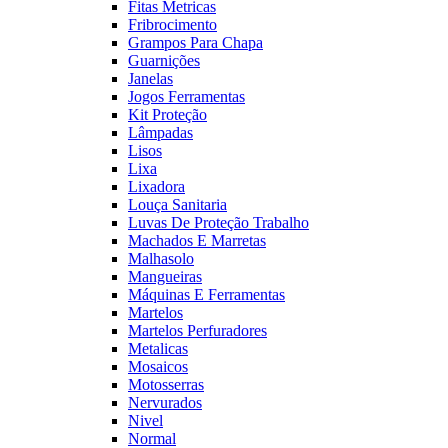
Fitas Metricas
Fribrocimento
Grampos Para Chapa
Guarnições
Janelas
Jogos Ferramentas
Kit Proteção
Lâmpadas
Lisos
Lixa
Lixadora
Louça Sanitaria
Luvas De Proteção Trabalho
Machados E Marretas
Malhasolo
Mangueiras
Máquinas E Ferramentas
Martelos
Martelos Perfuradores
Metalicas
Mosaicos
Motosserras
Nervurados
Nivel
Normal