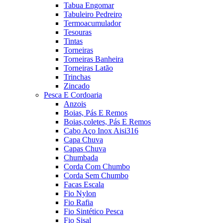
Tabua Engomar
Tabuleiro Pedreiro
Termoacumulador
Tesouras
Tintas
Torneiras
Torneiras Banheira
Torneiras Latão
Trinchas
Zincado
Pesca E Cordoaria
Anzois
Boias, Pás E Remos
Boias,coletes, Pás E Remos
Cabo Aço Inox Aisi316
Capa Chuva
Capas Chuva
Chumbada
Corda Com Chumbo
Corda Sem Chumbo
Facas Escala
Fio Nylon
Fio Rafia
Fio Sintético Pesca
Fio Sisal