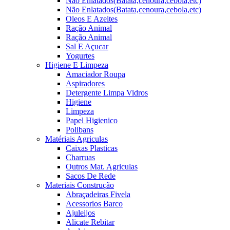
Não Enlatados(Batata,cenoura,cebola,etc)
Não Enlatados(Batata,cenoura,cebola,etc)
Oleos E Azeites
Ração Animal
Ração Animal
Sal E Açucar
Yogurtes
Higiene E Limpeza
Amaciador Roupa
Aspiradores
Detergente Limpa Vidros
Higiene
Limpeza
Papel Higienico
Polibans
Matériais Agriculas
Caixas Plasticas
Charruas
Outros Mat. Agriculas
Sacos De Rede
Materiais Construção
Abraçadeiras Fivela
Acessorios Barco
Ajuleijos
Alicate Rebitar