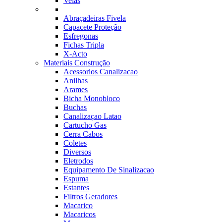
Velas
Abraçadeiras Fivela
Capacete Proteção
Esfregonas
Fichas Tripla
X-Acto
Materiais Construção
Acessorios Canalizacao
Anilhas
Arames
Bicha Monobloco
Buchas
Canalizaçao Latao
Cartucho Gas
Cerra Cabos
Coletes
Diversos
Eletrodos
Equipamento De Sinalizacao
Espuma
Estantes
Filtros Geradores
Macarico
Macaricos