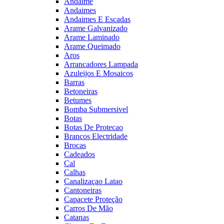
Andaime
Andaimes
Andaimes E Escadas
Arame Galvanizado
Arame Laminado
Arame Queimado
Aros
Arrancadores Lampada
Azuleijos E Mosaicos
Barras
Betoneiras
Betumes
Bomba Submersivel
Botas
Botas De Protecao
Brancos Electridade
Brocas
Cadeados
Cal
Calhas
Canalizaçao Latao
Cantoneiras
Capacete Proteção
Carros De Mão
Catanas