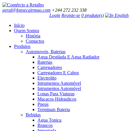
geral@fonsecairmao.com
+244 272 232 338
Login
Registe-se
0 produto(s)
Início
Quem Somos
História
Contactos
Produtos
Automoveis, Baterias
Agua Destilada E Agua Radiador
Baterias
Carregadores
Carregadores E Cabos
Electrolito
Intrumentos Automóvel
Intrumentos Automóvel
Lonas Para Viaturas
Macacos Hidraulicos
Pneus
Terminais Bateria
Bebidas
Agua Tonica
Brancos
Importada