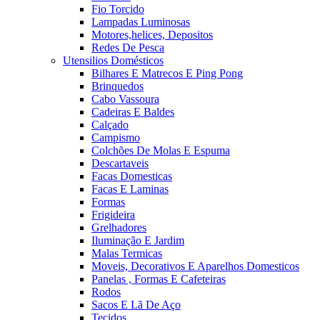
Fio Torcido
Lampadas Luminosas
Motores,helices, Depositos
Redes De Pesca
Utensilios Domésticos
Bilhares E Matrecos E Ping Pong
Brinquedos
Cabo Vassoura
Cadeiras E Baldes
Calçado
Campismo
Colchões De Molas E Espuma
Descartaveis
Facas Domesticas
Facas E Laminas
Formas
Frigideira
Grelhadores
Iluminação E Jardim
Malas Termicas
Moveis, Decorativos E Aparelhos Domesticos
Panelas , Formas E Cafeteiras
Rodos
Sacos E Lã De Aço
Tecidos