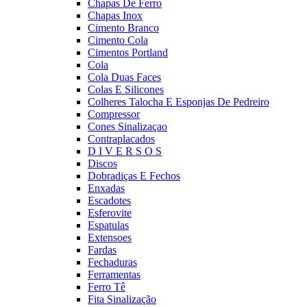
Chapas De Ferro
Chapas Inox
Cimento Branco
Cimento Cola
Cimentos Portland
Cola
Cola Duas Faces
Colas E Silicones
Colheres Talocha E Esponjas De Pedreiro
Compressor
Cones Sinalizaçao
Contraplacados
D I V E R S O S
Discos
Dobradiças E Fechos
Enxadas
Escadotes
Esferovite
Espatulas
Extensoes
Fardas
Fechaduras
Ferramentas
Ferro Tê
Fita Sinalização