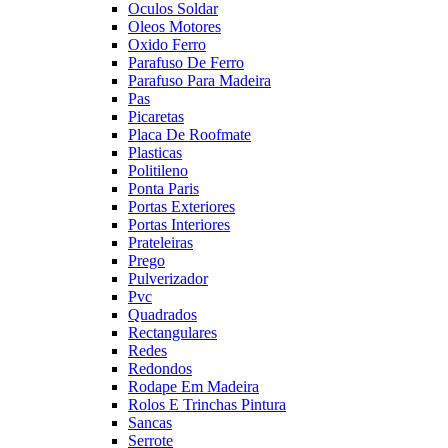
Oculos Soldar
Oleos Motores
Oxido Ferro
Parafuso De Ferro
Parafuso Para Madeira
Pas
Picaretas
Placa De Roofmate
Plasticas
Politileno
Ponta Paris
Portas Exteriores
Portas Interiores
Prateleiras
Prego
Pulverizador
Pvc
Quadrados
Rectangulares
Redes
Redondos
Rodape Em Madeira
Rolos E Trinchas Pintura
Sancas
Serrote