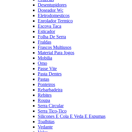
Desentupidores
Doseador Wc
Eletrodomesticos
Enrolador Termico
Escova Taca
Esticador
Folha De Serra
Fraldas
Frascos Multiusos
Material Para Jogos
Mobilia
Omo
Passe Vite
Pasta Dentes
Pastas
Ponteiros
Rebarbadeira
Rebites
Roupa
Serra Circular
Serra Tico-Tico
Silicones E Cola E Veda E Espumas
Toalhitas
Vedante