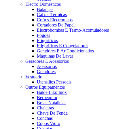
Electro Domésticos
Balanças
Caixas Termicas
Cofres Electronicos
Cortadores De Papel
Electrobombas E Termo-Acomuladores
Fogoes
Frigorificos
Frigorificos E Congeladores
Geradores E Ar Condicionados
Maquinas De Lavar
Geradores E Acessorios
Acessorios
Geradores
Vestuario
Utensilios Pessoais
Outros Equipamentos
Balde Lixo Inox
Berbequim
Bolas Natalicias
Chaleiras
Chave De Fenda
Conchas
Copos Vidro
Cruzetas