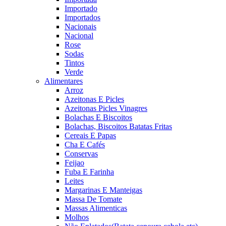
Importado
Importados
Nacionais
Nacional
Rose
Sodas
Tintos
Verde
Alimentares
Arroz
Azeitonas E Picles
Azeitonas Picles Vinagres
Bolachas E Biscoitos
Bolachas, Biscoitos Batatas Fritas
Cereais E Papas
Cha E Cafés
Conservas
Feijao
Fuba E Farinha
Leites
Margarinas E Manteigas
Massa De Tomate
Massas Alimenticas
Molhos