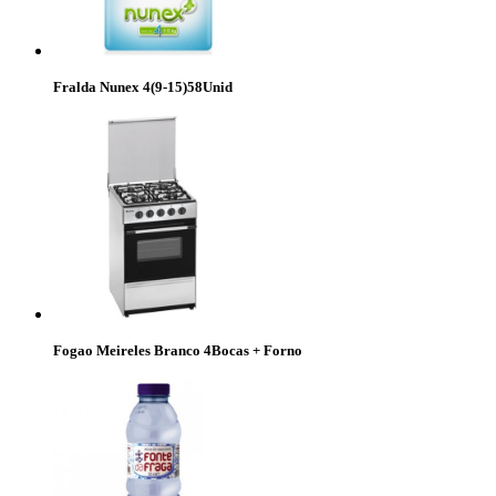
Fralda Nunex 4(9-15)58Unid
Fogao Meireles Branco 4Bocas + Forno