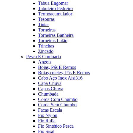
Tabua Engomar
Tabuleiro Pedreiro
Termoacumulador
Tesouras
Tintas
Torneiras
Torneiras Banheira
Torneiras Latão
Trinchas
Zincado
Pesca E Cordoaria
Anzois
Boias, Pás E Remos
Boias,coletes, Pás E Remos
Cabo Aço Inox Aisi316
Capa Chuva
Capas Chuva
Chumbada
Corda Com Chumbo
Corda Sem Chumbo
Facas Escala
Fio Nylon
Fio Rafia
Fio Sintético Pesca
Fio Sisal