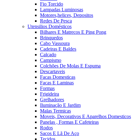
Fio Torcido
Lampadas Luminosas
Motores,helices, Depositos
Redes De Pesca
Utensilios Domésticos
Bilhares E Matrecos E Ping Pong
Brinquedos
Cabo Vassoura
Cadeiras E Baldes
Calçado
Campismo
Colchões De Molas E Espuma
Descartaveis
Facas Domesticas
Facas E Laminas
Formas
Frigideira
Grelhadores
Iluminação E Jardim
Malas Termicas
Moveis, Decorativos E Aparelhos Domesticos
Panelas , Formas E Cafeteiras
Rodos
Sacos E Lã De Aço
Tecidos