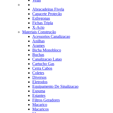
Velas
Abraçadeiras Fivela
Capacete Proteção
Esfregonas
Fichas Tripla
X-Acto
Materiais Construção
Acessorios Canalizacao
Anilhas
Arames
Bicha Monobloco
Buchas
Canalizaçao Latao
Cartucho Gas
Cerra Cabos
Coletes
Diversos
Eletrodos
Equipamento De Sinalizacao
Espuma
Estantes
Filtros Geradores
Macarico
Macaricos