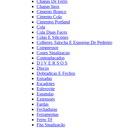
Chapas De Ferro
Chapas Inox
Cimento Branco
Cimento Cola
Cimentos Portland
Cola
Cola Duas Faces
Colas E Silicones
Colheres Talocha E Esponjas De Pedreiro
Compressor
Cones Sinalizaçao
Contraplacados
D I V E R S O S
Discos
Dobradiças E Fechos
Enxadas
Escadotes
Esferovite
Espatulas
Extensoes
Fardas
Fechaduras
Ferramentas
Ferro Tê
Fita Sinalização