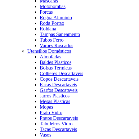
Mascaras
Motobombas
Porcas
Regua Aluminio
Roda Portao
Roldana
Tampas Saneamento
Tubos Ferro
Varoes Roscados
Utensilios Domésticos
Almofadas
Baldes Plasticos
Bolsas Termicas
Colheres Descartaveis
Copos Descartaveis
Facas Descartaveis
Garfos Descataveis
Jarros Plasticos
Mesas Plasticas
Mopas
Prato Vidro
Pratos Descartaveis
Tabuleiros Vidro
Tacas Descartaveis
Vasos