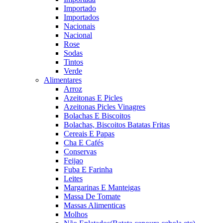
Importado
Importados
Nacionais
Nacional
Rose
Sodas
Tintos
Verde
Alimentares
Arroz
Azeitonas E Picles
Azeitonas Picles Vinagres
Bolachas E Biscoitos
Bolachas, Biscoitos Batatas Fritas
Cereais E Papas
Cha E Cafés
Conservas
Feijao
Fuba E Farinha
Leites
Margarinas E Manteigas
Massa De Tomate
Massas Alimenticas
Molhos