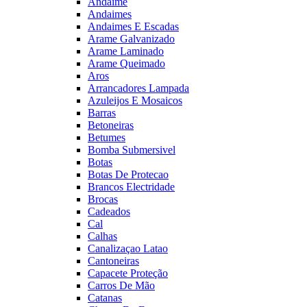
Andaime
Andaimes
Andaimes E Escadas
Arame Galvanizado
Arame Laminado
Arame Queimado
Aros
Arrancadores Lampada
Azuleijos E Mosaicos
Barras
Betoneiras
Betumes
Bomba Submersivel
Botas
Botas De Protecao
Brancos Electridade
Brocas
Cadeados
Cal
Calhas
Canalizaçao Latao
Cantoneiras
Capacete Proteção
Carros De Mão
Catanas