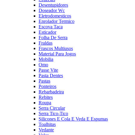
Desentupidores
Doseador Wc
Eletrodomesticos
Enrolador Termico
Escova Taca
Esticador
Folha De Serra
Fraldas
Frascos Multiusos
Material Para Jogos
Mobilia
Omo
Passe Vite
Pasta Dentes
Pastas
Ponteiros
Rebarbadeira
Rebites
Roupa
Serra Circular
Serra Tico-Tico
Silicones E Cola E Veda E Espumas
Toalhitas
Vedante