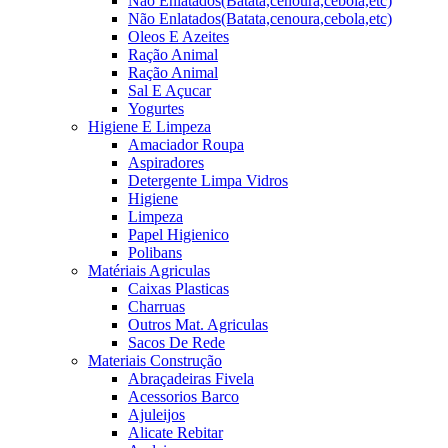
Não Enlatados(Batata,cenoura,cebola,etc)
Não Enlatados(Batata,cenoura,cebola,etc)
Oleos E Azeites
Ração Animal
Ração Animal
Sal E Açucar
Yogurtes
Higiene E Limpeza
Amaciador Roupa
Aspiradores
Detergente Limpa Vidros
Higiene
Limpeza
Papel Higienico
Polibans
Matériais Agriculas
Caixas Plasticas
Charruas
Outros Mat. Agriculas
Sacos De Rede
Materiais Construção
Abraçadeiras Fivela
Acessorios Barco
Ajuleijos
Alicate Rebitar