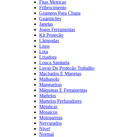
Fitas Metricas
Fribrocimento
Grampos Para Chapa
Guarnições
Janelas
Jogos Ferramentas
Kit Proteção
Lâmpadas
Lisos
Lixa
Lixadora
Louça Sanitaria
Luvas De Proteção Trabalho
Machados E Marretas
Malhasolo
Mangueiras
Máquinas E Ferramentas
Martelos
Martelos Perfuradores
Metalicas
Mosaicos
Motosserras
Nervurados
Nivel
Normal