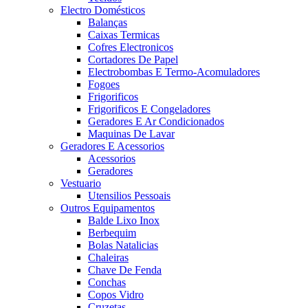
Electro Domésticos
Balanças
Caixas Termicas
Cofres Electronicos
Cortadores De Papel
Electrobombas E Termo-Acomuladores
Fogoes
Frigorificos
Frigorificos E Congeladores
Geradores E Ar Condicionados
Maquinas De Lavar
Geradores E Acessorios
Acessorios
Geradores
Vestuario
Utensilios Pessoais
Outros Equipamentos
Balde Lixo Inox
Berbequim
Bolas Natalicias
Chaleiras
Chave De Fenda
Conchas
Copos Vidro
Cruzetas