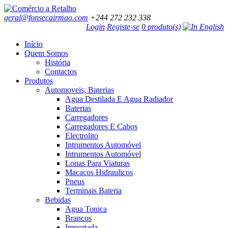
geral@fonsecairmao.com
+244 272 232 338
Login
Registe-se
0 produto(s)
Início
Quem Somos
História
Contactos
Produtos
Automoveis, Baterias
Agua Destilada E Agua Radiador
Baterias
Carregadores
Carregadores E Cabos
Electrolito
Intrumentos Automóvel
Intrumentos Automóvel
Lonas Para Viaturas
Macacos Hidraulicos
Pneus
Terminais Bateria
Bebidas
Agua Tonica
Brancos
Importada