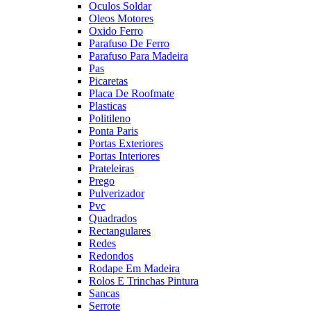
Oculos Soldar
Oleos Motores
Oxido Ferro
Parafuso De Ferro
Parafuso Para Madeira
Pas
Picaretas
Placa De Roofmate
Plasticas
Politileno
Ponta Paris
Portas Exteriores
Portas Interiores
Prateleiras
Prego
Pulverizador
Pvc
Quadrados
Rectangulares
Redes
Redondos
Rodape Em Madeira
Rolos E Trinchas Pintura
Sancas
Serrote